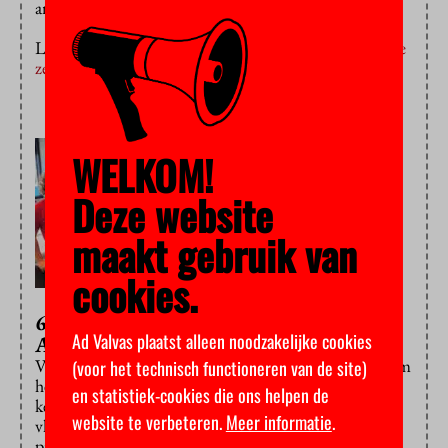
antwoorden.
Lees:
Promovendi worden voorbereid op een baan die
ze nooit krijgen
WELKOM!
Deze website
maakt gebruik van
cookies.
6) Verslagen studenten
Ad Valvas plaatst alleen noodzakelijke cookies
Aardwetenschappen
Verdriet, woede en tranen: ook onder studenten kwam
(voor het technisch functioneren van de site)
het nieuws dat Aardwetenschappen werd opgeheven
en statistiek-cookies die ons helpen de
keihard aan. We spraken studenten van de opleiding
website te verbeteren.
Meer informatie
.
vlak na de bekendmaking en een van hen bleek over
profetische woorden te beschikken: “Dit besluit staat