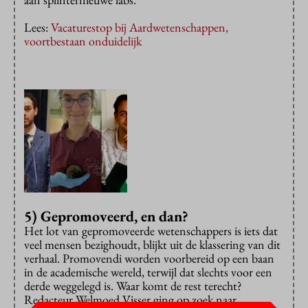
Lees:
Vacaturestop bij Aardwetenschappen,
voortbestaan onduidelijk
5) Gepromoveerd, en dan?
Het lot van gepromoveerde wetenschappers is iets dat
veel mensen bezighoudt, blijkt uit de klassering van dit
verhaal. Promovendi worden voorbereid op een baan
in de academische wereld, terwijl dat slechts voor een
derde weggelegd is. Waar komt de rest terecht?
Redacteur Welmoed Visser ging op zoek naar