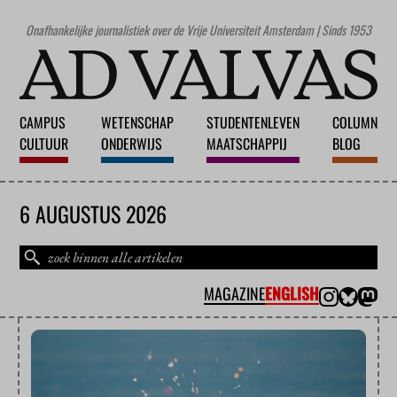
Onafhankelijke journalistiek over de Vrije Universiteit Amsterdam | Sinds 1953
CAMPUS
WETENSCHAP
STUDENTENLEVEN
COLUMN
CULTUUR
ONDERWIJS
MAATSCHAPPIJ
BLOG
6 AUGUSTUS 2026
MAGAZINE
ENGLISH