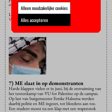
op losse schroeven.”
Alleen noodzakelijke cookies
Lees:
‘Stoppen met Aardwetenschappen? Dat kan de
VU niet zomaar maken!’
Alles accepteren
7) ME slaat in op demonstranten
Harde klappen vielen er in juni, bij de ontruiming van
het tentenkamp van VU for Palestine op de campus.
Op last van burgemeester Femke Halsema werden
daarbij politie en ME ingezet, tot bloedens aan toe.
Een student moest na een klap met een wapenstok