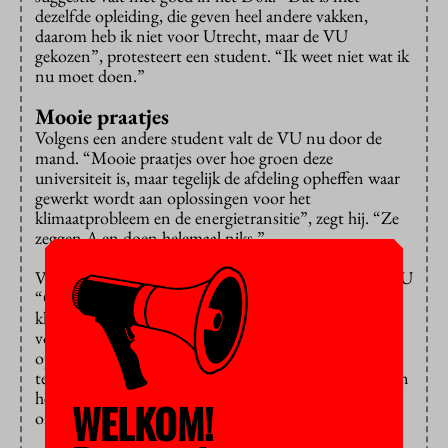
dezelfde opleiding, die geven heel andere vakken,
daarom heb ik niet voor Utrecht, maar de VU
gekozen”, protesteert een student. “Ik weet niet wat ik
nu moet doen.”
Mooie praatjes
Volgens een andere student valt de VU nu door de
mand. “Mooie praatjes over hoe groen deze
universiteit is, maar tegelijk de afdeling opheffen waar
gewerkt wordt aan oplossingen voor het
klimaatprobleem en de energietransitie”, zegt hij. “Ze
zeggen A en doen helemaal niks.”
Volgens iemand anders staat het hele besluit van de VU
“Op losse schroeven”. “Als studenten zijn wij ook
klant van de VU”, zegt hij. “En ik kan me niet
voorstellen dat je het zomaar kunt maken om de
opleiding, waarvoor we ons hebben ingeschreven, op
te heffen.” Ook deugt de financiële onderbouwing van
het besluit volgens hem niet. “Het is een
WELKOM!
onverantwoordelijk besluit”, roept iemand anders.