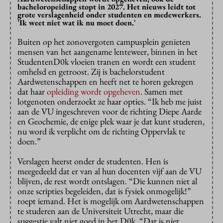
bacheloropeiding stopt in 2027. Het nieuws leidt tot
grote verslagenheid onder studenten en medewerkers.
'Ik weet niet wat ik nu moet doen.'
Buiten op het zonovergoten campusplein genieten
mensen van het aangename lenteweer, binnen in het
StudentenD0k vloeien tranen en wordt een student
omhelsd en getroost. Zij is bachelorstudent
Aardwetenschappen en heeft net te horen gekregen
dat haar
opleiding wordt opgeheven
. Samen met
lotgenoten onderzoekt ze haar opties. “Ik heb me juist
aan de VU ingeschreven voor de richting Diepe Aarde
en Geochemie, de enige plek waar je dat kunt studeren,
nu word ik verplicht om de richting Oppervlak te
doen.”
Verslagen heerst onder de studenten. Hen is
meegedeeld dat er van al hun docenten vijf aan de VU
blijven, de rest wordt ontslagen. “Die kunnen niet al
onze scripties begeleiden, dat is fysiek onmogelijk!”
roept iemand. Het is mogelijk om Aardwetenschappen
te studeren aan de Universiteit Utrecht, maar die
suggestie valt niet goed in het D0k. “Dat is niet