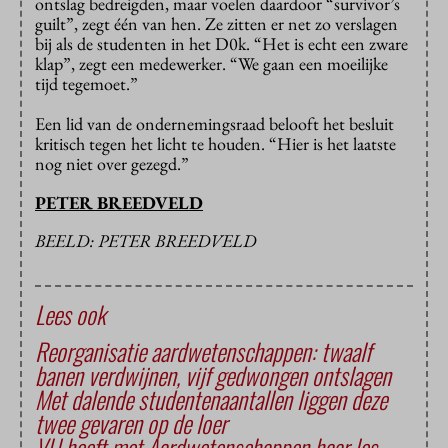
ontslag bedreigden, maar voelen daardoor “survivor’s
guilt”, zegt één van hen. Ze zitten er net zo verslagen
bij als de studenten in het D0k. “Het is echt een zware
klap”, zegt een medewerker. “We gaan een moeilijke
tijd tegemoet.”
Een lid van de ondernemingsraad belooft het besluit
kritisch tegen het licht te houden. “Hier is het laatste
nog niet over gezegd.”
PETER BREEDVELD
BEELD: PETER BREEDVELD
Lees ook
Reorganisatie aardwetenschappen: twaalf
banen verdwijnen, vijf gedwongen ontslagen
Met dalende studentenaantallen liggen deze
twee gevaren op de loer
VU heeft met Aard­weten­schap­pen haar les