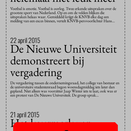
Voetbal is emotie. Voetbal is oorlog. Twee erkende uitspraken over de
grootste sport van Nederland. Op en om de velden blijken die
uitspraken helaas waar. Gemiddeld krijgt de KNVB elke dag een
melding van een exces binnen, vertelt KNVB-persvoorlichter Hans…
22 april 2015
De Nieuwe Universiteit
demonstreert bij
vergadering
De vergadering tussen de ondernemingsraad, het college van bestuur en
de universitaire studentenraad begon woensdagmiddag iets later dan
gepland. Niet alleen was voorzitter Jaap Winter iets te laat, ook was er
een protest van De Nieuwe Universiteit. De groep sprak…
21 april 2015
Het keurmerk van