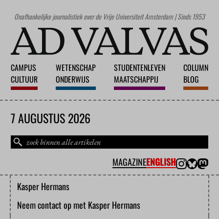
Onafhankelijke journalistiek over de Vrije Universiteit Amsterdam | Sinds 1953
CAMPUS
WETENSCHAP
STUDENTENLEVEN
COLUMN
CULTUUR
ONDERWIJS
MAATSCHAPPIJ
BLOG
7 AUGUSTUS 2026
MAGAZINE
ENGLISH
Kasper Hermans
Neem contact op met Kasper Hermans