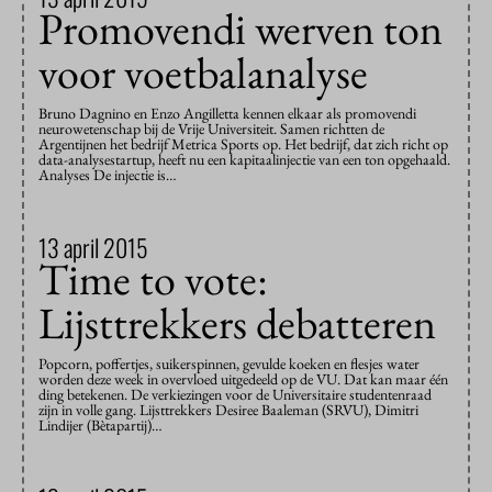
Promovendi werven ton
voor voetbalanalyse
Bruno Dagnino en Enzo Angilletta kennen elkaar als promovendi
neurowetenschap bij de Vrije Universiteit. Samen richtten de
Argentijnen het bedrijf Metrica Sports op. Het bedrijf, dat zich richt op
data-analysestartup, heeft nu een kapitaalinjectie van een ton opgehaald.
Analyses De injectie is…
13 april 2015
Time to vote:
Lijsttrekkers debatteren
Popcorn, poffertjes, suikerspinnen, gevulde koeken en flesjes water
worden deze week in overvloed uitgedeeld op de VU. Dat kan maar één
ding betekenen. De verkiezingen voor de Universitaire studentenraad
zijn in volle gang. Lijsttrekkers Desiree Baaleman (SRVU), Dimitri
Lindijer (Bètapartij)…