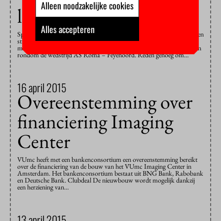
Alleen noodzakelijke cookies
langs de lijn?
Alles accepteren
Sporters nemen supporters met zich mee. Maar de rivaliserende groepen
strijden soms intenser met elkaar, dan hun helden in de arena. Twee
maanden geleden stroomden de berichten binnen over ongeregeldheden
rondom de wedstrijd AS Roma – Feyenoord. Reden genoeg om…
16 april 2015
Overeenstemming over
financiering Imaging
Center
VUmc heeft met een bankenconsortium een overeenstemming bereikt
over de financiering van de bouw van het VUmc Imaging Center in
Amsterdam. Het bankenconsortium bestaat uit BNG Bank, Rabobank
en Deutsche Bank. Clubdeal De nieuwbouw wordt mogelijk dankzij
een herziening van…
13 april 2015