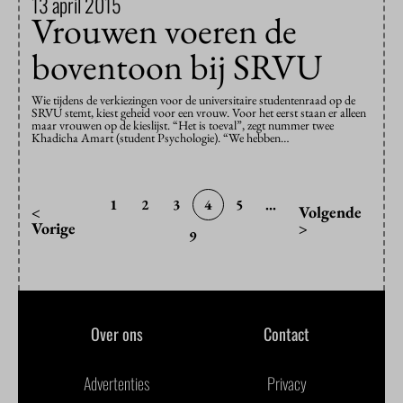
13 april 2015
Vrouwen voeren de
boventoon bij SRVU
Wie tijdens de verkiezingen voor de universitaire studentenraad op de
SRVU stemt, kiest geheid voor een vrouw. Voor het eerst staan er alleen
maar vrouwen op de kieslijst. “Het is toeval”, zegt nummer twee
Khadicha Amart (student Psychologie). “We hebben…
1
2
3
4
5
...
<
Volgende
Vorige
>
9
Over ons
Contact
Advertenties
Privacy