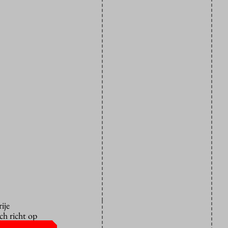
ije
ch richt op