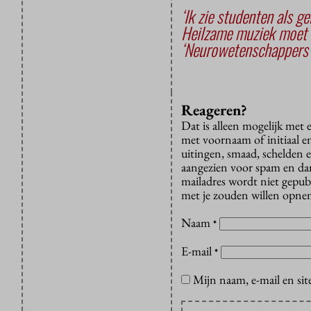
‘Ik zie studenten als g
Heilzame muziek moet 
‘Neurowetenschappers 
Reageren?
Dat is alleen mogelijk met
met voornaam of initiaal e
uitingen, smaad, schelden e
aangezien voor spam en dan v
mailadres wordt niet gepub
met je zouden willen opnem
Naam
*
E-mail
*
Mijn naam, e-mail en sit