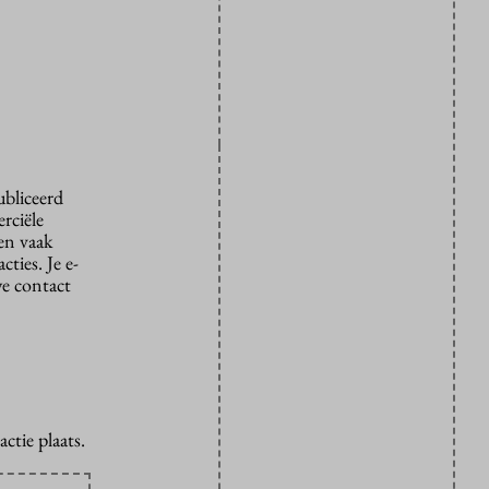
ubliceerd
rciële
den vaak
ties. Je e-
we contact
ctie plaats.