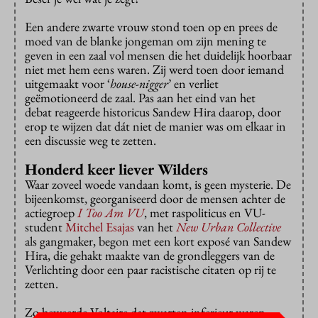
Een andere zwarte vrouw stond toen op en prees de
moed van de blanke jongeman om zijn mening te
geven in een zaal vol mensen die het duidelijk hoorbaar
niet met hem eens waren. Zij werd toen door iemand
uitgemaakt voor ‘
house-nigger
’ en verliet
geëmotioneerd de zaal. Pas aan het eind van het
debat reageerde historicus Sandew Hira daarop, door
erop te wijzen dat dát niet de manier was om elkaar in
een discussie weg te zetten.
Honderd keer liever Wilders
Waar zoveel woede vandaan komt, is geen mysterie. De
bijeenkomst, georganiseerd door de mensen achter de
actiegroep
I Too Am VU
, met raspoliticus en VU-
student
Mitchel Esajas
van het
New Urban Collective
als gangmaker, begon met een kort exposé van Sandew
Hira, die gehakt maakte van de grondleggers van de
Verlichting door een paar racistische citaten op rij te
zetten.
Zo beweerde Voltaire dat zwarten inferieur waren,