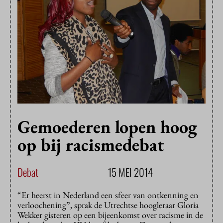
Gemoederen lopen hoog
op bij racismedebat
Debat
15 MEI 2014
“Er heerst in Nederland een sfeer van ontkenning en
verloochening”, sprak de Utrechtse hoogleraar Gloria
Wekker gisteren op een bijeenkomst over racisme in de