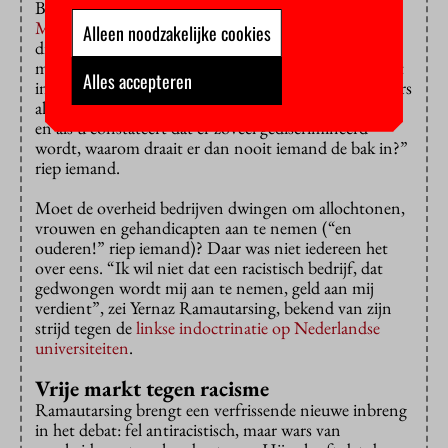
Barbara Bos van het
College voor de Rechten van de
Mens
vertelde dat het college vaak klachten over
Alleen noodzakelijke cookies
discriminatie om juridische redenen ongegrond
moeten verklaren, terwijl iedereen weet dat er iets niet
Alles accepteren
in de haak is. Dat deed de frustratie van de toehoorders
alleen maar toenemen. “Discriminatie is een misdrijf,
en als u constateert dat er zoveel gediscrimineerd
wordt, waarom draait er dan nooit iemand de bak in?”
riep iemand.
Moet de overheid bedrijven dwingen om allochtonen,
vrouwen en gehandicapten aan te nemen (“en
ouderen!” riep iemand)? Daar was niet iedereen het
over eens. “Ik wil niet dat een racistisch bedrijf, dat
gedwongen wordt mij aan te nemen, geld aan mij
verdient”, zei Yernaz Ramautarsing, bekend van zijn
strijd tegen de
linkse indoctrinatie op Nederlandse
universiteiten
.
Vrije markt tegen racisme
Ramautarsing brengt een verfrissende nieuwe inbreng
in het debat: fel antiracistisch, maar wars van