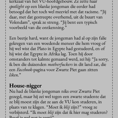
kerkzaal van het VU-hoofdgebouw. Ze zette haar
spotlight
op een blanke jongeman die eerder had
betoogd dat het toch wel meeviel met dat racisme. “Jij
daar, met dat gestreepte overhemd, uit de buurt van
Volendam”, sprak ze streng. “Jij bent een typisch
voorbeeld van die ontkenning.”
Een beetje hard, want de jongeman had al op zijn falie
gekregen van een woedende meneer die hem vroeg of
hij wel wist dat Plato in Egypte had gestudeerd, en of
hij wist dat Egypte in Afrika lag. Toen hij door
omstanders tot kalmte gemaand werd, zei hij: “Ja sorry,
ik ben die duizenden
motherfuckers
in dit land zat, die
een
Facebook
-pagina voor Zwarte Piet gaan zitten
liken
.”
House-nigger
Nu had de blanke jongeman niks over Zwarte Piet
gezegd, maar hij zei wel tegen een zwarte studente dat
ze blij moest zijn dat ze aan de VU kon studeren, in
plaats van te klagen. “Moet ik
blij
zijn?” vroeg ze
verbijsterd. “Ik moet
blij
zijn dat ik hier mag studeren?
Besef je wel wat je zegt?”