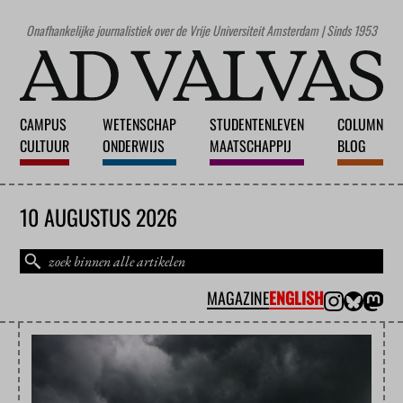
Onafhankelijke journalistiek over de Vrije Universiteit Amsterdam | Sinds 1953
CAMPUS
WETENSCHAP
STUDENTENLEVEN
COLUMN
CULTUUR
ONDERWIJS
MAATSCHAPPIJ
BLOG
10 AUGUSTUS 2026
MAGAZINE
ENGLISH