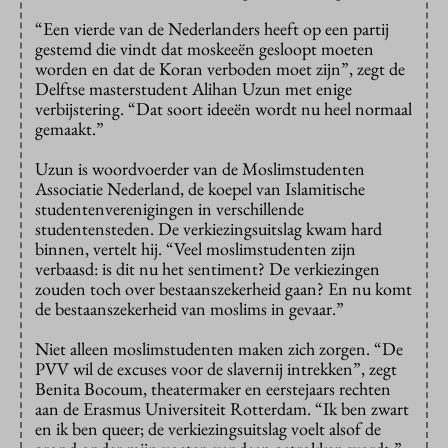
“Een vierde van de Nederlanders heeft op een partij
gestemd die vindt dat moskeeën gesloopt moeten
worden en dat de Koran verboden moet zijn”, zegt de
Delftse masterstudent Alihan Uzun met enige
verbijstering. “Dat soort ideeën wordt nu heel normaal
gemaakt.”
Uzun is woordvoerder van de Moslimstudenten
Associatie Nederland, de koepel van Islamitische
studentenverenigingen in verschillende
studentensteden. De verkiezingsuitslag kwam hard
binnen, vertelt hij. “Veel moslimstudenten zijn
verbaasd: is dit nu het sentiment? De verkiezingen
zouden toch over bestaanszekerheid gaan? En nu komt
de bestaanszekerheid van moslims in gevaar.”
Niet alleen moslimstudenten maken zich zorgen. “De
PVV wil de excuses voor de slavernij intrekken”, zegt
Benita Bocoum, theatermaker en eerstejaars rechten
aan de Erasmus Universiteit Rotterdam. “Ik ben zwart
en ik ben queer; de verkiezingsuitslag voelt alsof de