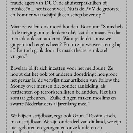
fraudejagers van DUO, de afluisterpraktijken bij
moskeeën… het is echt veel. Nu is de PVV de grootste
en komt er waarschijnlijk een schep bovenop.”
Maar ze willen ook moed houden. Bocoum: “Soms heb
ik de neiging om te denken: oké, laat dan maar. En dat
merk ik ook aan anderen. Want je denkt soms: we
gingen toch ergens heen? En nu zijn we weer terug bij
af. En toch ga ik door. Ik maak theater en ik stel
vragen.”
Bavelaar blijft zich inzetten voor het meldpunt. Ze
hoopt dat het ook tot anderen doordringt hoe groot
het gevaar is. Ze verwijst naar artikelen van Follow the
Money over mensen die, zonder aanleiding, als
verdachten op terroristenlijsten belandden. Het kan
zomaar gebeuren. “Zulke dingen maken moslims en
zwarte Nederlanders al jarenlang mee.”
We blijven strijdbaar, zegt ook Uzun. “Pessimistisch,
maar strijdbaar. We zijn onderdeel van dit land, we zijn
hier geboren en getogen en onze kinderen en