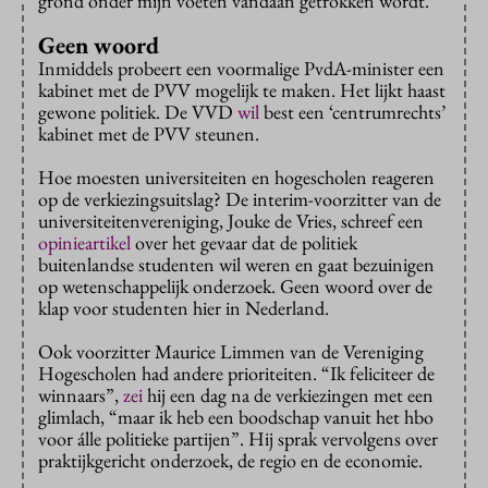
grond onder mijn voeten vandaan getrokken wordt.”
Geen woord
Inmiddels probeert een voormalige PvdA-minister een
kabinet met de PVV mogelijk te maken. Het lijkt haast
gewone politiek. De VVD
wil
best een ‘centrumrechts’
kabinet met de PVV steunen.
Hoe moesten universiteiten en hogescholen reageren
op de verkiezingsuitslag? De interim-voorzitter van de
universiteitenvereniging, Jouke de Vries, schreef een
opinieartikel
over het gevaar dat de politiek
buitenlandse studenten wil weren en gaat bezuinigen
op wetenschappelijk onderzoek. Geen woord over de
klap voor studenten hier in Nederland.
Ook voorzitter Maurice Limmen van de Vereniging
Hogescholen had andere prioriteiten. “Ik feliciteer de
winnaars”,
zei
hij een dag na de verkiezingen met een
glimlach, “maar ik heb een boodschap vanuit het hbo
voor álle politieke partijen”. Hij sprak vervolgens over
praktijkgericht onderzoek, de regio en de economie.