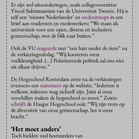
Er zijn wel uitzonderingen, zoals collegevoorzitter
Vinod Subramaniam van de Universiteit Twente. Hij is
zelf een ‘nieuwe Nederlander’ en
onderstreept
in een
brief aan studenten en medewerkers: “We staan als
universiteit voor een open, diverse en inclusieve
gemeenschap, met de blik naar buiten.”
Ook de VU
reageerde
met “een hart onder de riem” na
de verkiezingsuitslag. “Wij koesteren onze
veelkleurigheid. (…) Polariserende politiek zal ons niet
uit elkaar drijven.”
De Hogeschool Rotterdam zette na de verkiezingen
eveneens een
statement
op de website. “Iedereen is
welkom, iedereen mag zichzelf zijn. Juist al onze
verschillen maken de hogeschool zo mooi.” Zoiets
schrijft
de Haagse Hogeschool ook: “Wij zijn trots op
de diversiteit van onze gemeenschap, het is onze
kracht.”
‘Het moet anders’
Toch hielden veel bestuurders van