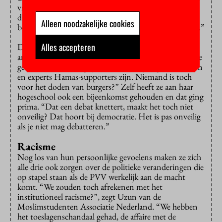
vrijheid van meningsuiting, er is nauwelijks een open
discussie mogelijk over de bezetting en
Alleen noodzakelijke cookies
bombardementen waar Nederland steun aan verleent.”
Alles accepteren
Dat de onderwijsbestuurders bang zijn voor
antisemitische leuzen of oproepen tot geweld, vindt ze
geen excuus. “Dan ga je ervanuit dat je eigen docenten
en experts Hamas-supporters zijn. Niemand is toch
voor het doden van burgers?” Zelf heeft ze aan haar
hogeschool ook een bijeenkomst gehouden en dat ging
prima. “Dat een debat knettert, maakt het toch niet
onveilig? Dat hoort bij democratie. Het is pas onveilig
als je niet mag debatteren.”
Racisme
Nog los van hun persoonlijke gevoelens maken ze zich
alle drie ook zorgen over de politieke veranderingen die
op stapel staan als de PVV werkelijk aan de macht
komt. “We zouden toch afrekenen met het
institutioneel racisme?”, zegt Uzun van de
Moslimstudenten Associatie Nederland. “We hebben
het toeslagenschandaal gehad, de affaire met de