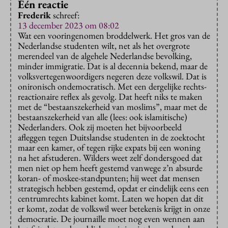
Één reactie
Frederik
schreef:
13 december 2023 om 08:02
Wat een vooringenomen broddelwerk. Het gros van de
Nederlandse studenten wilt, net als het overgrote
merendeel van de algehele Nederlandse bevolking,
minder immigratie. Dat is al decennia bekend, maar de
volksvertegenwoordigers negeren deze volkswil. Dat is
onironisch ondemocratisch. Met een dergelijke rechts-
reactionaire reflex als gevolg. Dat heeft niks te maken
met de “bestaanszekerheid van moslims”, maar met de
bestaanszekerheid van alle (lees: ook islamitische)
Nederlanders. Ook zij moeten het bijvoorbeeld
afleggen tegen Duitslandse studenten in de zoektocht
maar een kamer, of tegen rijke expats bij een woning
na het afstuderen. Wilders weet zelf dondersgoed dat
men niet op hem heeft gestemd vanwege z’n absurde
koran- of moskee-standpunten; hij weet dat mensen
strategisch hebben gestemd, opdat er eindelijk eens een
centrumrechts kabinet komt. Laten we hopen dat dit
er komt, zodat de volkswil weer betekenis krijgt in onze
democratie. De journaille moet nog even wennen aan