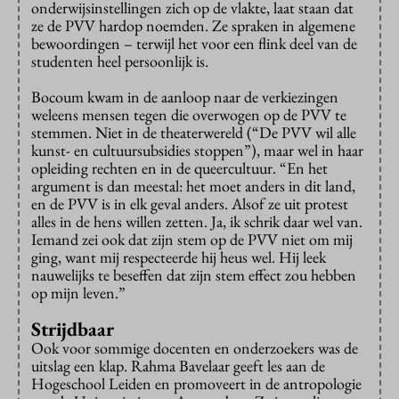
onderwijsinstellingen zich op de vlakte, laat staan dat
ze de PVV hardop noemden. Ze spraken in algemene
bewoordingen – terwijl het voor een flink deel van de
studenten heel persoonlijk is.
Bocoum kwam in de aanloop naar de verkiezingen
weleens mensen tegen die overwogen op de PVV te
stemmen. Niet in de theaterwereld (“De PVV wil alle
kunst- en cultuursubsidies stoppen”), maar wel in haar
opleiding rechten en in de queercultuur. “En het
argument is dan meestal: het moet anders in dit land,
en de PVV is in elk geval anders. Alsof ze uit protest
alles in de hens willen zetten. Ja, ik schrik daar wel van.
Iemand zei ook dat zijn stem op de PVV niet om mij
ging, want mij respecteerde hij heus wel. Hij leek
nauwelijks te beseffen dat zijn stem effect zou hebben
op mijn leven.”
Strijdbaar
Ook voor sommige docenten en onderzoekers was de
uitslag een klap. Rahma Bavelaar geeft les aan de
Hogeschool Leiden en promoveert in de antropologie