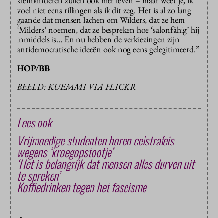
kleinkinderen zullen ook hier leven – maar weet je, ik
voel niet eens rillingen als ik dit zeg. Het is al zo lang
gaande dat mensen lachen om Wilders, dat ze hem
‘Milders’ noemen, dat ze bespreken hoe ‘salonfähig’ hij
inmiddels is… En nu hebben de verkiezingen zijn
antidemocratische ideeën ook nog eens gelegitimeerd.”
HOP/BB
BEELD: KUEMMI VIA FLICKR
Lees ook
Vrijmoedige studenten horen celstrafeis
wegens ‘kroegopstootje’
‘Het is belangrijk dat mensen alles durven uit
te spreken’
Koffiedrinken tegen het fascisme