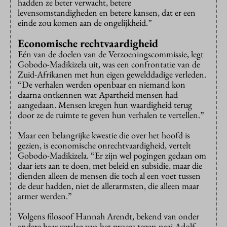
hadden ze beter verwacht, betere
levensomstandigheden en betere kansen, dat er een
einde zou komen aan de ongelijkheid.”
Economische rechtvaardigheid
Eén van de doelen van de Verzoeningscommissie, legt
Gobodo-Madikizela uit, was een confrontatie van de
Zuid-Afrikanen met hun eigen gewelddadige verleden.
“De verhalen werden openbaar en niemand kon
daarna ontkennen wat Apartheid mensen had
aangedaan. Mensen kregen hun waardigheid terug
door ze de ruimte te geven hun verhalen te vertellen.”
Maar een belangrijke kwestie die over het hoofd is
gezien
,
is economische onrechtvaardigheid, vertelt
Gobodo-Madikizela. “Er zijn wel pogingen gedaan om
daar iets aan te doen, met beleid en subsidie, maar die
dienden alleen de mensen die toch al een voet tussen
de deur hadden, niet de allerarmsten, die alleen maar
armer werden.”
Volgens filosoof Hannah Arendt, bekend van onder
andere haar verslag van het proces tegen nazi Adolf