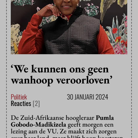
‘We kunnen ons geen
wanhoop veroorloven’
Politiek
30 JANUARI 2024
Reacties
[2]
De Zuid-Afrikaanse hoogleraar
Pumla
Gobodo-Madikizela
geeft morgen een
lezing aan de VU. Ze maakt zich zorgen
over haar land, maar blijft hoop koesteren.