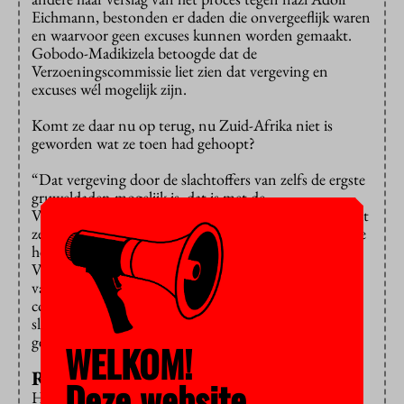
Eichmann, bestonden er daden die onvergeeflijk waren
en waarvoor geen excuses kunnen worden gemaakt.
Gobodo-Madikizela betoogde dat de
Verzoeningscommissie liet zien dat vergeving en
excuses wél mogelijk zijn.
Komt ze daar nu op terug, nu Zuid-Afrika niet is
geworden wat ze toen had gehoopt?
“Dat vergeving door de slachtoffers van zelfs de ergste
gruweldaden mogelijk is, dat is met de
Verzoeningscommissie bewezen, dat stáát”, antwoordt
ze. “De uitdaging is hoe we daarna verdergaan, hoe we
het verleden overstijgen. Er is terechte kritiek dat de
Verzoeningscommissie te
veel was gefocust op de taal
van verzoening en vergeving, maar het werk van de
commissie was noodzakelijk om een nieuw pad in te
slaan. Want hierin ben ik met Arendt eens: iedere
generatie moet opnieuw beginnen.”
WELKOM!
Reis naar herstel
Deze website
Hoe duurzaam zijn verzoening en vergeving als er