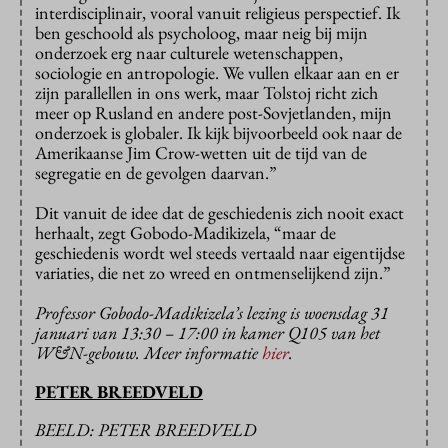
interdisciplinair, vooral vanuit religieus perspectief. Ik
ben geschoold als psycholoog, maar neig bij mijn
onderzoek erg naar culturele wetenschappen,
sociologie en antropologie. We vullen elkaar aan en er
zijn parallellen in ons werk, maar Tolstoj richt zich
meer op Rusland en andere post-Sovjetlanden, mijn
onderzoek is globaler. Ik kijk bijvoorbeeld ook naar de
Amerikaanse Jim Crow-wetten uit de tijd van de
segregatie en de gevolgen daarvan.”
Dit vanuit de idee dat de geschiedenis zich nooit exact
herhaalt, zegt Gobodo-Madikizela, “maar de
geschiedenis wordt wel steeds vertaald naar eigentijdse
variaties, die net zo wreed en ontmenselijkend zijn.”
Professor Gobodo-Madikizela’s lezing is woensdag 31
januari van 13:30 – 17:00 in kamer Q105 van het
W&N-gebouw. Meer informatie
hier
.
PETER BREEDVELD
BEELD: PETER BREEDVELD