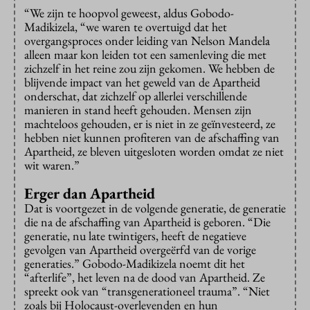
“We zijn te hoopvol geweest, aldus Gobodo-
Madikizela, “we waren te overtuigd dat het
overgangsproces onder leiding van Nelson Mandela
alleen maar kon leiden tot een samenleving die met
zichzelf in het reine zou zijn gekomen. We hebben de
blijvende impact van het geweld van de Apartheid
onderschat, dat zichzelf op allerlei verschillende
manieren in stand heeft gehouden. Mensen zijn
machteloos gehouden, er is niet in ze geïnvesteerd, ze
hebben niet kunnen profiteren van de afschaffing van
Apartheid, ze bleven uitgesloten worden omdat ze niet
wit waren.”
Erger dan Apartheid
Dat is voortgezet in de volgende generatie, de generatie
die na de afschaffing van Apartheid is geboren. “Die
generatie, nu late twintigers, heeft de negatieve
gevolgen van Apartheid overgeërfd van de vorige
generaties.” Gobodo-Madikizela noemt dit het
“afterlife”, het leven na de dood van Apartheid. Ze
spreekt ook van
“
transgenerationeel trauma”. “Niet
zoals bij Holocaust-overlevenden en hun