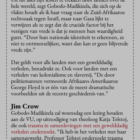
hele wereld, zegt Gobodo-Madikizela, die zich op de
vlakte houdt als ik haar vraag naar de Zuid-Afrikaanse
rechtszaak tegen Israël, maar naar Gaza lijkt te
verwijzen als ze zegt dat de cruciale factor bij het
vestigen van vrede is dat je mensen hun waardigheid
gunt. “Door hun nationale identiteit te erkennen, ze
niet te ontmenselijken, want dan kan er geen blijvende
vrede zijn.”
Dat geldt voor alle landen met een gewelddadig
verleden, benadrukt ze. Ook voor landen met een
verleden van kolonialisme en slavernij. “De door
politiemannen vermoorde Afrikaans-Amerikaanse
George Floyd is er één van de meest dramatische
voorbeelden uit de recente geschiedenis van.”
Jim Crow
Gobodo-Madikizela zal woensdag een lezing houden
aan de VU, op uitnodiging van theoloog Katja Tolstoj,
die ook
trauma in samenlevingen met een gewelddadig
verleden onderzoekt
. “Ik heb in het verleden met haar
samengewerkt. Professor Tolstoj onderzoekt trauma