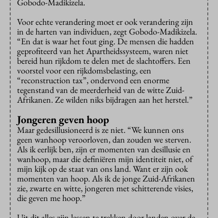
Gobodo-Madikizela.
Voor echte verandering moet er ook verandering zijn
in de harten van individuen, zegt Gobodo-Madikizela.
“En dat is waar het fout ging. De mensen die hadden
geprofiteerd van het Apartheidssysteem, waren niet
bereid hun rijkdom te delen met de slachtoffers. Een
voorstel voor een rijkdomsbelasting, een
“reconstruction tax”, ondervond een enorme
tegenstand van de meerderheid van de witte Zuid-
Afrikanen. Ze wilden niks bijdragen aan het herstel.”
Jongeren geven hoop
Maar gedesillusioneerd is ze niet. “We kunnen ons
geen wanhoop veroorloven, dan zouden we sterven.
Als ik eerlijk ben, zijn er momenten van desillusie en
wanhoop, maar die definiëren mijn identiteit niet, of
mijn kijk op de staat van ons land. Want er zijn ook
momenten van hoop. Als ik de jonge Zuid-Afrikanen
zie, zwarte en witte, jongeren met schitterende visies,
die geven me hoop.”
Uit dit alles zijn lessen te trekken door landen over de