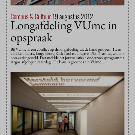
Campus & Cultuur
19 augustus 2012
Longafdeling VUmc in
opspraak
Bij VUmc is een conflict op de longafdeling uit de hand gelopen. Twee
klokkenluiders, longchirurg Rick Paul en longarts Piet Postmus, zijn op
non-actief gesteld. Dat meldde het journalistieke onderzoeksprogramma
Argos afgelopen zaterdag. De kans is groot dat in VUmc…