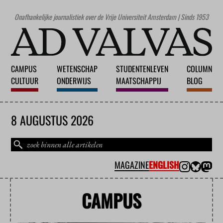
Onafhankelijke journalistiek over de Vrije Universiteit Amsterdam | Sinds 1953
CAMPUS
WETENSCHAP
STUDENTENLEVEN
COLUMN
CULTUUR
ONDERWIJS
MAATSCHAPPIJ
BLOG
8 AUGUSTUS 2026
MAGAZINE
ENGLISH
CAMPUS