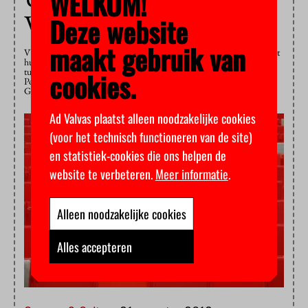
WELKOM!
VUmc stappen op
Deze website
maakt gebruik van
VUmc-bestuurders Elmer Mulder en Wouter van Ewijk hebben zojuist
hun functie neergelegd. Aanleiding is een uit de hand gelopen conflict
tussen onder anderen longartsen, het ontslag van klokkenluider Piet
cookies.
Postmus en het verscherpt toezicht dat de Inspectie voor de
Gezondheidszorg…
Ad Valvas plaatst alleen noodzakelijke cookies
(voor het technisch functioneren van de site)
en statistiek-cookies die ons helpen de
website te verbeteren.
Meer informatie
.
Alleen noodzakelijke cookies
Alles accepteren