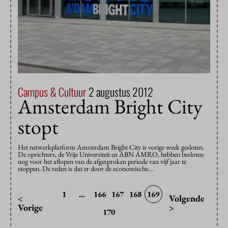
Campus & Cultuur
2 augustus 2012
Amsterdam Bright City
stopt
Het netwerkplatform Amsterdam Bright City is vorige week gesloten.
De oprichters, de Vrije Universiteit en ABN AMRO, hebben besloten
nog voor het aflopen van de afgesproken periode van vijf jaar te
stoppen. De reden is dat er door de economische…
1
...
166
167
168
169
<
Volgende
Vorige
>
170