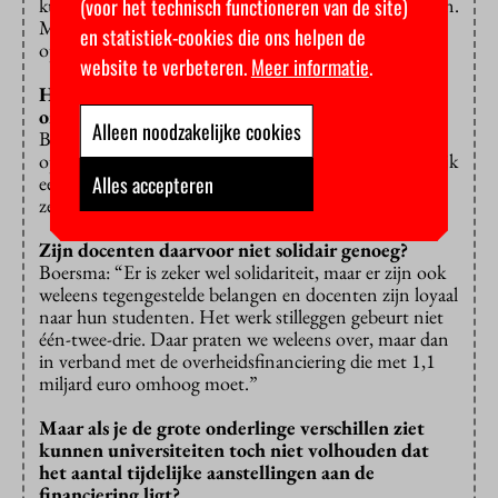
kunnen organiseren en brede druk kunnen uitoefenen.
(voor het technisch functioneren van de site)
Maar de weerstand bij de werkgevers is ook groot. Pas
en statistiek-cookies die ons helpen de
op wat je verliest als je het akkoord afkeurt.”
website te verbeteren.
Meer informatie
.
Hebben jullie niet genoeg leden om ‘massa’ te
organiseren?
Alleen noodzakelijke cookies
Boersma: “We hebben een behoorlijke positie ten
opzichte van de werkgevers, maar we zouden natuurlijk
een sterkere vuist kunnen maken als iedereen lid is –
Alles accepteren
zeker als ze ook bereid zijn om actie te voeren.”
Zijn docenten daarvoor niet solidair genoeg?
Boersma: “Er is zeker wel solidariteit, maar er zijn ook
weleens tegengestelde belangen en docenten zijn loyaal
naar hun studenten. Het werk stilleggen gebeurt niet
één-twee-drie. Daar praten we weleens over, maar dan
in verband met de overheidsfinanciering die met 1,1
miljard euro omhoog moet.”
Maar als je de grote onderlinge verschillen ziet
kunnen universiteiten toch niet volhouden dat
het aantal tijdelijke aanstellingen aan de
financiering ligt?