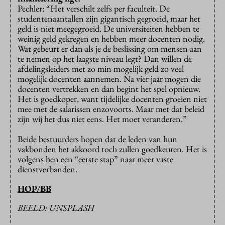
Pechler: “Het verschilt zelfs per faculteit. De
studentenaantallen zijn gigantisch gegroeid, maar het
geld is niet meegegroeid. De universiteiten hebben te
weinig geld gekregen en hebben meer docenten nodig.
Wat gebeurt er dan als je de beslissing om mensen aan
te nemen op het laagste niveau legt? Dan willen de
afdelingsleiders met zo min mogelijk geld zo veel
mogelijk docenten aannemen. Na vier jaar mogen die
docenten vertrekken en dan begint het spel opnieuw.
Het is goedkoper, want tijdelijke docenten groeien niet
mee met de salarissen enzovoorts. Maar met dat beleid
zijn wij het dus niet eens. Het moet veranderen.”
Beide bestuurders hopen dat de leden van hun
vakbonden het akkoord toch zullen goedkeuren. Het is
volgens hen een “eerste stap” naar meer vaste
dienstverbanden.
HOP/BB
BEELD: UNSPLASH