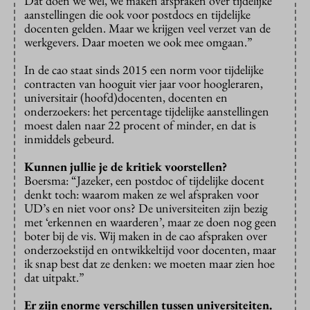
Dat doen we wel, we maken afspraken over tijdelijke
aanstellingen die ook voor postdocs en tijdelijke
docenten gelden. Maar we krijgen veel verzet van de
werkgevers. Daar moeten we ook mee omgaan.”
In de cao staat sinds 2015 een norm voor tijdelijke
contracten van hooguit vier jaar voor hoogleraren,
universitair (hoofd)docenten, docenten en
onderzoekers: het percentage tijdelijke aanstellingen
moest dalen naar 22 procent of minder, en dat is
inmiddels gebeurd.
Kunnen jullie je de kritiek voorstellen?
Boersma: “Jazeker, een postdoc of tijdelijke docent
denkt toch: waarom maken ze wel afspraken voor
UD’s en niet voor ons? De universiteiten zijn bezig
met ‘erkennen en waarderen’, maar ze doen nog geen
boter bij de vis. Wij maken in de cao afspraken over
onderzoekstijd en ontwikkeltijd voor docenten, maar
ik snap best dat ze denken: we moeten maar zien hoe
dat uitpakt.”
Er zijn enorme verschillen tussen universiteiten.