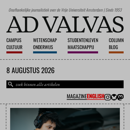
Onafhankelijke journalistiek over de Vrije Universiteit Amsterdam | Sinds 1953
CAMPUS
WETENSCHAP
STUDENTENLEVEN
COLUMN
CULTUUR
ONDERWIJS
MAATSCHAPPIJ
BLOG
8 AUGUSTUS 2026
MAGAZINE
ENGLISH