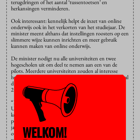
terugdringen of het aantal ‘tussentoetsen’ en
herkansingen verminderen.
Ook interessant: kennelijk helpt de inzet van online
onderwijs ook in het verkorten van het studiejaar. De
minister meent althans dat instellingen roosters op een
slimmere wijze kunnen inrichten en meer gebruik
kunnen maken van online onderwijs.
De minister nodigt nu alle universiteiten en twee
hogescholen uit om deel te nemen aan een van de
pilots. Meerdere universiteiten zouden al interesse
hebben getoond. Ze kunnen deelnemen met maximaal
drie opleidingen in de periode van 2023 tot en met
2026.
“De Universiteit van Amsterdam en de Erasmus
Universiteit Rotterdam zorgen voor het delen van
kennis, monitoring en verantwoording”, staat in een
persbericht dat het ministerie heeft verspreid. “Twee
WELKOM!
jaar na invoering wordt bekeken wat de eerste
opbrengsten van de pilots zijn en of bijsturing
wenselijk is.”