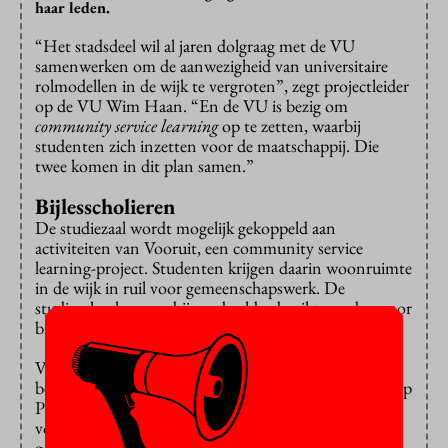
haar leden.
“Het stadsdeel wil al jaren dolgraag met de VU
samenwerken om de aanwezigheid van universitaire
rolmodellen in de wijk te vergroten”, zegt projectleider
op de VU Wim Haan. “En de VU is bezig om
community service learning
op te zetten, waarbij
studenten zich inzetten voor de maatschappij. Die
twee komen in dit plan samen.”
Bijlesscholieren
De studiezaal wordt mogelijk gekoppeld aan
activiteiten van Vooruit, een community service
learning-project. Studenten krijgen daarin woonruimte
in de wijk in ruil voor gemeenschapswerk. De
studiezalen kunnen bijvoorbeeld gebruikt worden voor
bijles aan basisscholieren.
Voor de studiezaal zijn nog een aantal locaties in
beschouwing. De meest serieuze is het Tuinstadhuis op
Plein ’40-’45 in de wijk Slotermeer. Het is modern,
volgens Haan, met meerdere zalen en heeft al een
goede wifi-infrastructuur. In september moet de