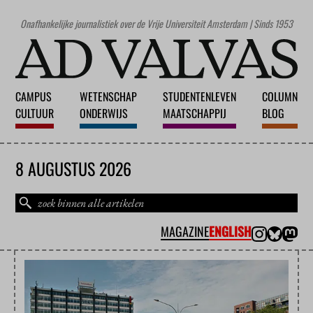
Onafhankelijke journalistiek over de Vrije Universiteit Amsterdam | Sinds 1953
CAMPUS
WETENSCHAP
STUDENTENLEVEN
COLUMN
CULTUUR
ONDERWIJS
MAATSCHAPPIJ
BLOG
8 AUGUSTUS 2026
MAGAZINE
ENGLISH