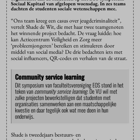
Sociaal Kapitaal van afgelopen woensdag. In zes teams
dachten de studenten sociale wetenschappen mee.
“Ons team kreeg een casus over jeugdcriminaliteit”,
vertelt Shade de Wit, die met haar twee teamgenoten
het winnende project bedacht. De vraag luidde: hoe
kan Actiecentrum Veiligheid en Zorg meer
‘probleemjongeren’ bereiken en stimuleren door
middel van social media? De drie bedachten iets met
social influencers, QR-codes en verhalen van de straat.
Community service learning
Dit symposium van faculteitsvereniging EOS stond in het
teken van
community service learning
. De VU wil met
zulke projecten bewerkstelligen dat studenten met
organisaties samenwerken aan een maatschappelijke
kwestie en daar tegelijk ook wat mee doen in hun
onderwijs.
Shade is tweedejaars bestuurs- en