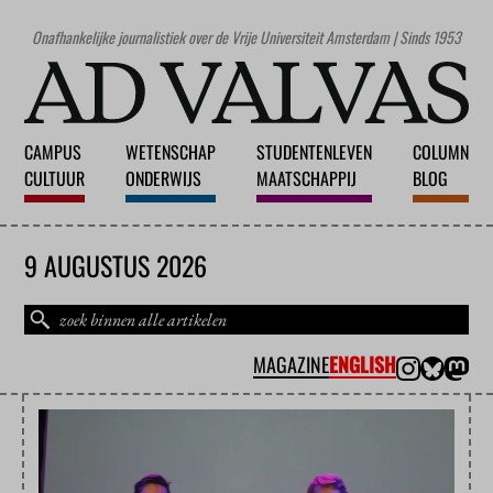
Onafhankelijke journalistiek over de Vrije Universiteit Amsterdam | Sinds 1953
CAMPUS
WETENSCHAP
STUDENTENLEVEN
COLUMN
CULTUUR
ONDERWIJS
MAATSCHAPPIJ
BLOG
9 AUGUSTUS 2026
MAGAZINE
ENGLISH