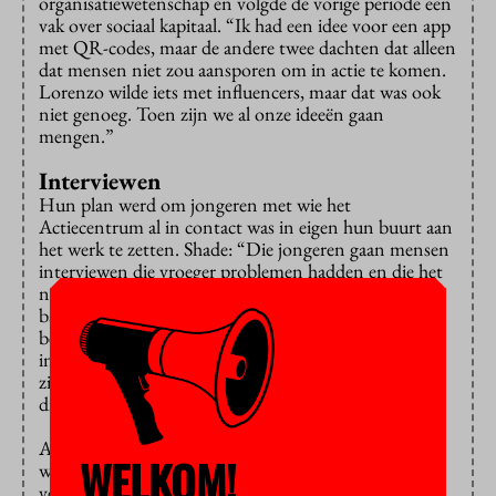
organisatiewetenschap en volgde de vorige periode een
vak over sociaal kapitaal. “Ik had een idee voor een app
met QR-codes, maar de andere twee dachten dat alleen
dat mensen niet zou aansporen om in actie te komen.
Lorenzo wilde iets met influencers, maar dat was ook
niet genoeg. Toen zijn we al onze ideeën gaan
mengen.”
Interviewen
Hun plan werd om jongeren met wie het
Actiecentrum al in contact was in eigen hun buurt aan
het werk te zetten. Shade: “Die jongeren gaan mensen
interviewen die vroeger problemen hadden en die het
nu gemaakt hebben. Bijvoorbeeld iemand met een
bakkerij, die vroeger ook rondhing op straat. En ze
benaderen social influencers uit de buurt en
interviewen hen over hoe ze van de straat afgekomen
zijn. Met de social influencers organiseren ze ook
discussiebijeenkomsten in de wijk.”
Al die verhalen komen ook online te staan en in de
WELKOM!
wijk komen QR-codes te hangen die mensen naar de
verhalen leiden. En naar praktische informatie. “Het