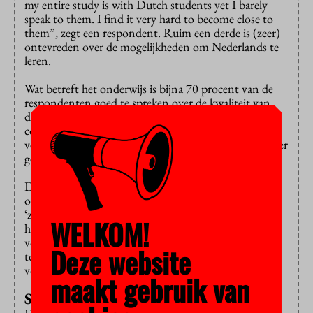
my entire study is with Dutch students yet I barely
speak to them. I find it very hard to become close to
them”, zegt een respondent. Ruim een derde is (zeer)
ontevreden over de mogelijkheden om Nederlands te
leren.
Wat betreft het onderwijs is bijna 70 procent van de
respondenten goed te spreken over de kwaliteit van
docenten. Wel vindt ruim een kwart dat er tijdens
colleges geen rekening wordt gehouden met culturele
verschillen. Ook voelt ruim 22 procent zich daar amper
gehoord.
De internationals zijn opnieuw uitgebreid bevraagd
over hun welzijn. Wat blijkt: bijna 44 procent ervaart
‘zeer veel’ tot ‘extreem veel’ stress en ruim 40 procent
WELKOM!
heeft last van psychologische problemen. ISO-
voorzitter Tom van den Brink: “Makkelijke toegang
Deze website
tot hulp moet voor iedereen beschikbaar zijn, ook
voor internationals.”
maakt gebruik van
Studentenleven