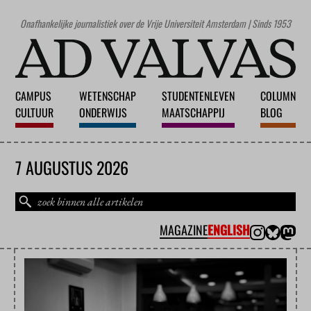
Onafhankelijke journalistiek over de Vrije Universiteit Amsterdam | Sinds 1953
CAMPUS
WETENSCHAP
STUDENTENLEVEN
COLUMN
CULTUUR
ONDERWIJS
MAATSCHAPPIJ
BLOG
7 AUGUSTUS 2026
MAGAZINE
ENGLISH