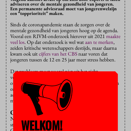
adviseren over de mentale gezondheid van jongeren.
Een permanente adviesraad moet van jongerenwelzijn
een “topprioriteit” maken.
Sinds de coronapandemie staan de zorgen over de
mentale gezondheid van jongeren hoog op de agenda.
Vooral een RIVM-onderzoek hierover uit 2021
maakte
veel los
. Op dat onderzoek is wel wat
aan te merken
,
zeiden kritische wetenschappers destijds, maar daarna
kwam ook uit
cijfers van het CBS
naar voren dat
jongeren tussen de 12 en 25 jaar meer stress hebben.
Dat probleem moet vooral niet uit het zicht
verdwijnen, vinden tientallen maatschappelijke
organisaties nu. Ze roepen een volgend kabinet op om
een ‘kopzorgenraad’ in te stellen die de regering
adviseert over het voorkomen en verlichten van
mentale problemen van jongeren.
Ondraaglijk
Niet alleen studentenraden als het ISO en de LSVb
WELKOM!
steunen de oproep, ook expertisecentrum ECIO,
GGD GHOR, GGZ Nederland en 113