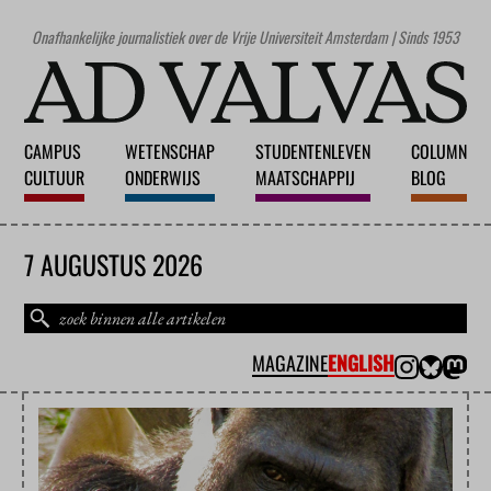
Onafhankelijke journalistiek over de Vrije Universiteit Amsterdam | Sinds 1953
CAMPUS
WETENSCHAP
STUDENTENLEVEN
COLUMN
CULTUUR
ONDERWIJS
MAATSCHAPPIJ
BLOG
7 AUGUSTUS 2026
MAGAZINE
ENGLISH