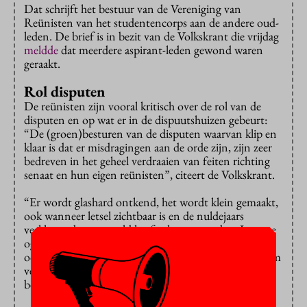
Dat schrijft het bestuur van de Vereniging van
Reünisten van het studentencorps aan de andere oud-
leden. De brief is in bezit van de Volkskrant die vrijdag
meldde
dat meerdere aspirant-leden gewond waren
geraakt.
Rol disputen
De reünisten zijn vooral kritisch over de rol van de
disputen en op wat er in de dispuutshuizen gebeurt:
“De (groen)besturen van de disputen waarvan klip en
klaar is dat er misdragingen aan de orde zijn, zijn zeer
bedreven in het geheel verdraaien van feiten richting
senaat en hun eigen reünisten”, citeert de Volkskrant.
“Er wordt glashard ontkend, het wordt klein gemaakt,
ook wanneer letsel zichtbaar is en de nuldejaars
verklaren dat er geweld heeft plaatsgevonden. In onze
ogen is echt veel mis met een aantal jongens en zeker
ook meisjes dat het als normaal beschouwt dat extreem
vernederen, schoppen en in elkaar slaan onderdeel
behoort te zijn van de korte groentijd.”