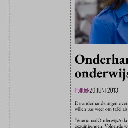
Onderha
onderwij
Politiek
20 JUNI 2013
De onderhandelingen over 
willen pas weer om tafel als
“#nationaalOnderwijsAkkoo
bezuinigingen. Volgende we