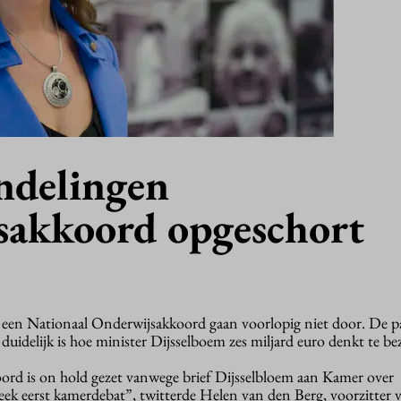
ndelingen
sakkoord opgeschort
een Nationaal Onderwijsakkoord gaan voorlopig niet door. De pa
 duidelijk is hoe minister Dijsselboem zes miljard euro denkt te be
rd is on hold gezet vanwege brief Dijsselbloem aan Kamer over
ek eerst kamerdebat”, twitterde Helen van den Berg, voorzitter