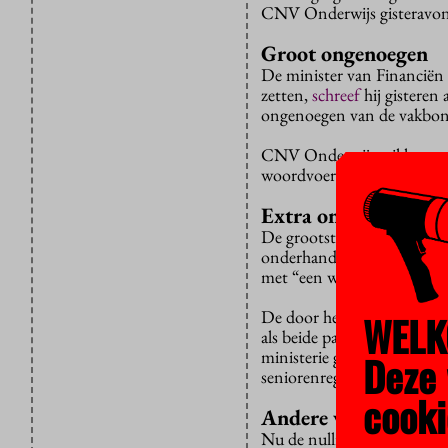
CNV Onderwijs gisteravo
Groot ongenoegen
De minister van Financiën 
zetten,
schreef
hij gisteren
ongenoegen van de vakbond
CNV Onderwijs wil het twit
woordvoerder had de vakbo
Extra onderwijsinve
De grootste vakbond voor 
onderhandelingstafel. Volge
met “een wurgcontract”.
De door het kabinet toegez
WELK
als beide partijen een Nat
ministerie geëist hebben d
Deze 
seniorenregelingen zouden
cooki
Andere vakbonden h
Nu de nullijn sinds gistere