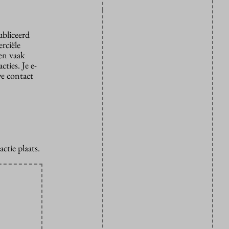
ubliceerd
rciële
den vaak
ties. Je e-
we contact
ctie plaats.