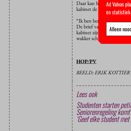
Daar kan hij gelijk in hebb
Ad Valvas pla
kabinet de nullijn voor he
en statistie
“Ik ben benieuwd wat het ka
De brief van Dijsselbloem b
Alleen nood
kabinet zijn bezuinigingen
wakker schudt: bezuinigen 
HOP/PV
BEELD: ERIK KOTTIER
Lees ook
Studenten starten peti
Seniorenregeling komt 
‘Geef elke student met