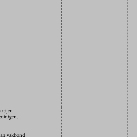
rtijen
zuinigen.
 van vakbond