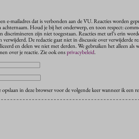
 een e-mailadres dat is verbonden aan de VU. Reacties worden gep
n achternaam. Houd je bij het onderwerp, en toon respect: comme
n discrimineren zijn niet toegestaan. Reacties met url’s erin wor
erwijderd. De redactie gaat niet in discussie over verwijderde reac
liceerd en delen we niet met derden. We gebruiken het alleen als 
en over je reactie. Zie ook ons
privacybeleid
.
e opslaan in deze browser voor de volgende keer wanneer ik een rea