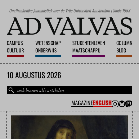
Onafhankelijke journalistiek over de Vrije Universiteit Amsterdam | Sinds 1953
CAMPUS
WETENSCHAP
STUDENTENLEVEN
COLUMN
CULTUUR
ONDERWIJS
MAATSCHAPPIJ
BLOG
10 AUGUSTUS 2026
MAGAZINE
ENGLISH