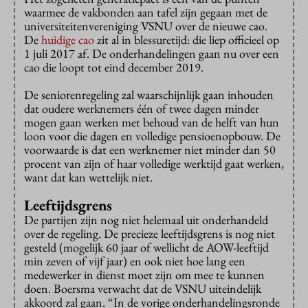
waarmee de vakbonden aan tafel zijn gegaan met de
universiteitenvereniging VSNU over de nieuwe cao.
De
huidige cao
zit al in blessuretijd: die liep officieel op
1 juli 2017 af. De onderhandelingen gaan nu over een
cao die loopt tot eind december 2019.
De seniorenregeling zal waarschijnlijk gaan inhouden
dat oudere werknemers één of twee dagen minder
mogen gaan werken met behoud van de helft van hun
loon voor die dagen en volledige pensioenopbouw. De
voorwaarde is dat een werknemer niet minder dan 50
procent van zijn of haar volledige werktijd gaat werken,
want dat kan wettelijk niet.
Leeftijdsgrens
De partijen zijn nog niet helemaal uit onderhandeld
over de regeling. De precieze leeftijdsgrens is nog niet
gesteld (mogelijk 60 jaar of wellicht de AOW-leeftijd
min zeven of vijf jaar) en ook niet hoe lang een
medewerker in dienst moet zijn om mee te kunnen
doen. Boersma verwacht dat de VSNU uiteindelijk
akkoord zal gaan. “In de vorige onderhandelingsronde