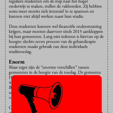
reguliere studenten om de stap naar het hoger
onderwijs te maken, stellen de vakbonden. Zij hebben
soms meer moeite zich intensief in te spannen en
kunnen niet altijd werken naast hun studie.
Deze studenten kunnen wel financiële ondersteuning
krijgen, maar moeten daarvoor sinds 2015 aankloppen
bij hun gemeenten. Lang niet iedereen is hiervan op de
hoogte: slechts zeven procent van de gehandicapte
studenten maakt gebruik van deze individuele
studietoeslag.
Enorm
Maar erger zijn de “enorme verschillen” tussen
gemeenten in de hoogte van de toeslag. De gemeente
Heerenveen stelt volgens de vakbonden maandelijks
42 euro beschikbaar, terwijl in Zwolle dat 310 euro is.
Bovendien hanteren gemeenten verschillende criteria:
soms is de hoogte leeftijdsgebonden, soms is het een
vast bedrag.
CNV Jongeren en de LSVb berekenden hoeveel
studenten kregen voor de decentralisatie en komen uit