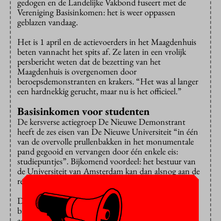
gedogen en de Landelijke Vakbond fuseert met de
Vereniging Basisinkomen: het is weer oppassen
geblazen vandaag.
Het is 1 april en de actievoerders in het Maagdenhuis
beten vannacht het spits af. Ze laten in een vrolijk
persbericht weten dat de bezetting van het
Maagdenhuis is overgenomen door
beroepsdemonstranten en krakers. “Het was al langer
een hardnekkig gerucht, maar nu is het officieel.”
Basisinkomen voor studenten
De kersverse actiegroep De Nieuwe Demonstrant
heeft de zes eisen van De Nieuwe Universiteit “in één
van de overvolle prullenbakken in het monumentale
pand gegooid en vervangen door één enkele eis:
studiepuntjes”. Bijkomend voordeel: het bestuur van
de Universiteit van Amsterdam kan dan alsnog aan de
rendementseisen voldoen.
De Landelijke Studenten Vakbond (LSVb) haakt aan
bij het nieuwe leenstelsel voor studenten en kondigt
aan te willen fuseren met de Vereniging Basisinkomen.