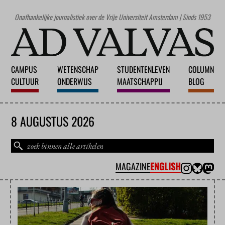
Onafhankelijke journalistiek over de Vrije Universiteit Amsterdam | Sinds 1953
CAMPUS
WETENSCHAP
STUDENTENLEVEN
COLUMN
CULTUUR
ONDERWIJS
MAATSCHAPPIJ
BLOG
8 AUGUSTUS 2026
MAGAZINE
ENGLISH