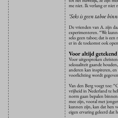
tot het huwelijk, ze zijn me
me niet. Ik verlang er niet 
‘Seks is geen taboe bin
De vrienden van A. zijn daa
experimenteren. “We kunnen
seks geen taboe; dat is een
er in de toekomst ook open
Voor altijd getekend
Voor uitgesproken christene
seksualiteit gaande houden
anderen kan inspireren, en 
voorlichting wordt gegeven
Van den Berg voegt toe: “Co
vrijheid in Nederland te he
norm gaan bepalen binnen h
mee zijn, vooral met jonger
kunnen zijn, kan dat hen vo
eigen ervaring geleerd dat 