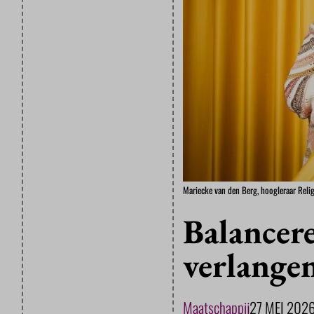
Mariecke van den Berg, hoogleraar Relig
Balancere
verlange
Maatschappij
27 MEI 202