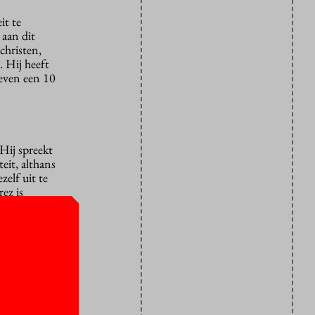
it te
 aan dit
christen,
. Hij heeft
leven een 10
 Hij spreekt
eit, althans
elf uit te
ez is
altijd open
ken we er
nier waarop
ualiteit
d