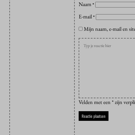
Naam
*
E-mail
*
Mijn naam, e-mail en sit
Velden met een * zijn verpl