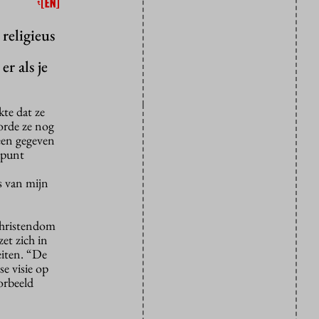
 religieus
r als je
kte dat ze
orde ze nog
een gegeven
 punt
os van mijn
Christendom
et zich in
eiten. “De
se visie op
orbeeld