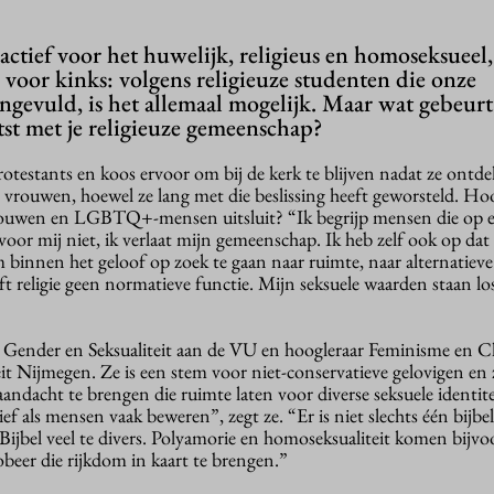
actief voor het huwelijk, religieus en homoseksueel,
 voor kinks: volgens religieuze studenten die onze
gevuld, is het allemaal mogelijk. Maar wat gebeurt e
otst met je religieuze gemeenschap?
otestants en koos ervoor om bij de kerk te blijven nadat ze ontde
t vrouwen, hoewel ze lang met die beslissing heeft geworsteld. Ho
 vrouwen en LGBTQ+-mensen uitsluit? “Ik begrijp mensen die op 
oor mij niet, ik verlaat mijn gemeenschap. Ik heb zelf ook op dat
 binnen het geloof op zoek te gaan naar ruimte, naar alternatieve
eft religie geen normatieve functie. Mijn seksuele waarden staan l
e, Gender en Seksualiteit aan de VU en hoogleraar Feminisme en 
t Nijmegen. Ze is een stem voor niet-conservatieve gelovigen en z
andacht te brengen die ruimte laten voor diverse seksuele identit
tief als mensen vaak beweren”, zegt ze. “Er is niet slechts één bijbel
e Bijbel veel te divers. Polyamorie en homoseksualiteit komen bijvo
beer die rijkdom in kaart te brengen.”