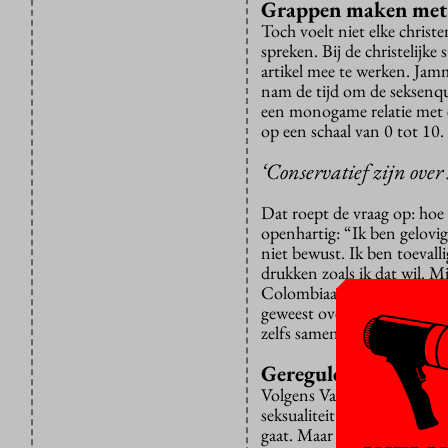
Grappen maken met
Toch voelt niet elke christe
spreken. Bij de christelijk
artikel mee te werken. Jamm
nam de tijd om de seksenquê
een monogame relatie met e
op een schaal van 0 tot 10.
‘Conservatief zijn over 
Dat roept de vraag op: hoe v
openhartig: “Ik ben gelovig
niet bewust. Ik ben toevall
drukken zoals ik dat wil. M
Colombiaan en legt uit dat r
geweest over seks. We heb
zelfs samen grapjes over.”
Gereguleerde seksual
Volgens Van den Berg heeft
seksualiteit is gereguleerd.
gaat. Maar ze benadrukt dat 