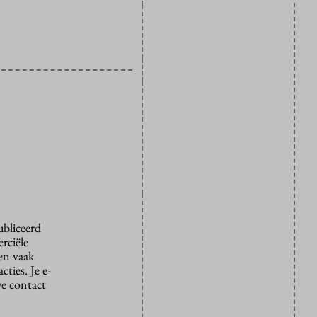
ubliceerd
rciële
den vaak
ties. Je e-
we contact