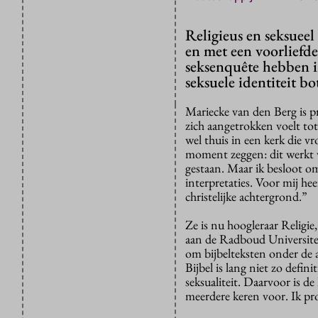
Religieus en seksueel 
en met een voorliefde
seksenquête hebben in
seksuele identiteit b
Mariecke van den Berg is pr
zich aangetrokken voelt to
wel thuis in een kerk die
moment zeggen: dit werkt v
gestaan. Maar ik besloot om
interpretaties. Voor mij he
christelijke achtergrond.”
Ze is nu hoogleraar Religi
aan de Radboud Universitei
om bijbelteksten onder de a
Bijbel is lang niet zo defini
seksualiteit. Daarvoor is d
meerdere keren voor. Ik pro