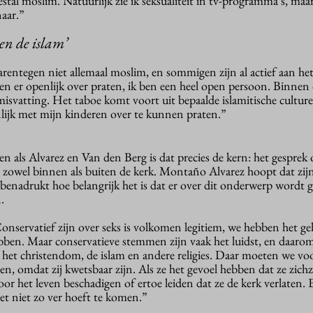
estal moslim. Natuurlijk zie ik seksualiteit in tv-programma’s, maar
naar.”
nen de islam’
rentegen niet allemaal moslim, en sommigen zijn al actief aan he
 er openlijk over praten, ik ben een heel open persoon. Binnen d
 misvatting. Het taboe komt voort uit bepaalde islamitische cultur
lijk met mijn kinderen over te kunnen praten.”
n als Alvarez en Van den Berg is dat precies de kern: het gesprek 
, zowel binnen als buiten de kerk. Montaño Alvarez hoopt dat zi
benadrukt hoe belangrijk het is dat er over dit onderwerp wordt 
.
nservatief zijn over seks is volkomen legitiem, we hebben het ge
bben. Maar conservatieve stemmen zijn vaak het luidst, en daarom
et christendom, de islam en andere religies. Daar moeten we voo
en, omdat zij kwetsbaar zijn. Als ze het gevoel hebben dat ze zichz
or het leven beschadigen of ertoe leiden dat ze de kerk verlaten. E
het niet zo ver hoeft te komen.”