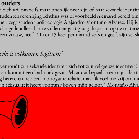
 ouders
n zich vrij om zelfs maar openlijk over zijn of haar seksuele identite
e studentenvereniging Ichthus was bijvoorbeeld niemand bereid om
er, zegt student politicologie Alejandro Montaño Alvarez. Hij is 
te gedetailleerd in te vullen en gaat graag dieper in op de materie
en vrouw, heeft 11 tot 15 keer per maand seks en geeft zijn seks
seks is volkomen legitiem’
erhoudt zijn seksuele identiteit zich tot zijn religieuze identiteit?
 en kom uit een katholiek gezin. Maar dat bepaalt niet mijn identit
ig hetero en heb een monogame relatie, maar ik voel me vrij om mez
ijn seksualiteit heeft voorrang boven mijn geloof.” Montaño Alvar
eligie een grote rol speelt in zijn cultuur. “Toch zijn mijn ouders 
ben goede gesprekken gehad toen mijn seksleven begon, en nu ma
iteit
 het christendom “behoorlijk wat schade aangericht” door de ma
 En ook binnen andere religies is er vaak een botsing als het om seks
zelfs in seculiere contexten seksualiteit en seksuele identiteit altij