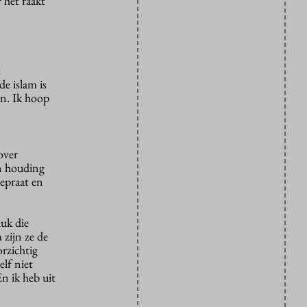
 het raakt
t
e islam is
en. Ik hoop
over
jn houding
gepraat en
luk die
 zijn ze de
rzichtig
elf niet
n ik heb uit