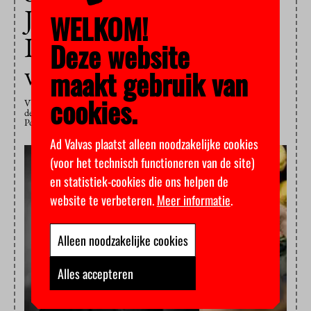
Jardo Stammeshaus
WELKOM!
Innovatiefste Student
Deze website
van Nederland
maakt gebruik van
cookies.
VU-student science, business & innovation Jardo Stammeshaus is
de Innovatiefste Student van Nederland met zijn start-up Jardo Liion
Power, waarmee hij werkt aan een duurzame accu-oplader.
Ad Valvas plaatst alleen noodzakelijke cookies
(voor het technisch functioneren van de site)
en statistiek-cookies die ons helpen de
website te verbeteren.
Meer informatie
.
Alleen noodzakelijke cookies
Alles accepteren