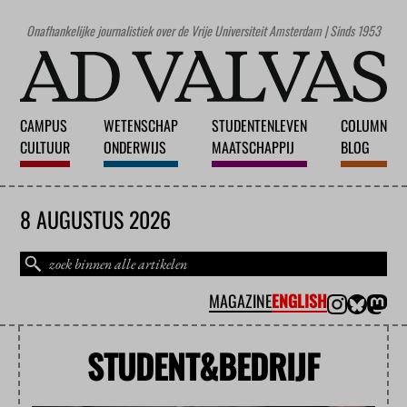
Onafhankelijke journalistiek over de Vrije Universiteit Amsterdam | Sinds 1953
CAMPUS
WETENSCHAP
STUDENTENLEVEN
COLUMN
CULTUUR
ONDERWIJS
MAATSCHAPPIJ
BLOG
8 AUGUSTUS 2026
MAGAZINE
ENGLISH
STUDENT&BEDRIJF