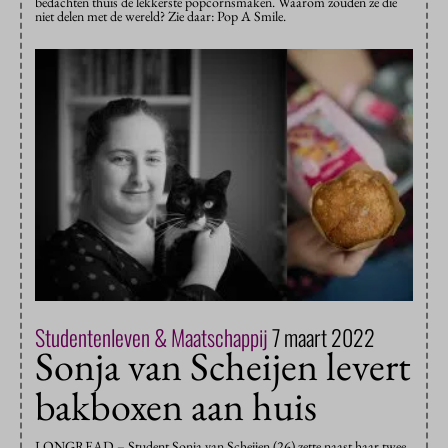
bedachten thuis de lekkerste popcornsmaken. Waarom zouden ze die
niet delen met de wereld? Zie daar: Pop A Smile.
Studentenleven & Maatschappij
7 maart 2022
Sonja van Scheijen levert
bakboxen aan huis
LONGREAD – Student Sonja van Scheijen (26) zette naast haar twee