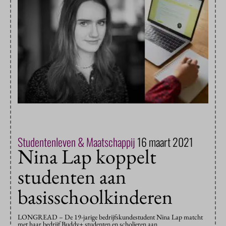
Studentenleven & Maatschappij
16 maart 2021
Nina Lap koppelt
studenten aan
basisschoolkinderen
LONGREAD – De 19-jarige bedrijfskundestudent Nina Lap matcht
met haar bedrijf Buddy+ studenten en scholieren aan