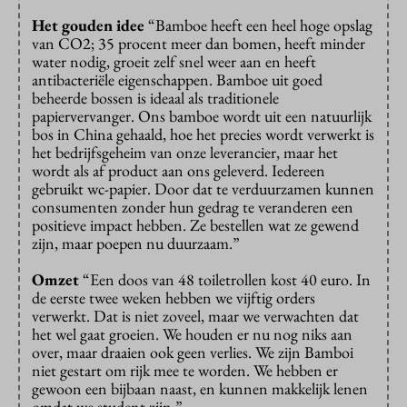
Het gouden idee
“Bamboe heeft een heel hoge opslag
van CO2; 35 procent meer dan bomen, heeft minder
water nodig, groeit zelf snel weer aan en heeft
antibacteriële eigenschappen. Bamboe uit goed
beheerde bossen is ideaal als traditionele
papiervervanger. Ons bamboe wordt uit een natuurlijk
bos in China gehaald, hoe het precies wordt verwerkt is
het bedrijfsgeheim van onze leverancier, maar het
wordt als af product aan ons geleverd. Iedereen
gebruikt wc-papier. Door dat te verduurzamen kunnen
consumenten zonder hun gedrag te veranderen een
positieve impact hebben. Ze bestellen wat ze gewend
zijn, maar poepen nu duurzaam.”
Omzet
“Een doos van 48 toiletrollen kost 40 euro. In
de eerste twee weken hebben we vijftig orders
verwerkt. Dat is niet zoveel, maar we verwachten dat
het wel gaat groeien. We houden er nu nog niks aan
over, maar draaien ook geen verlies. We zijn Bamboi
niet gestart om rijk mee te worden. We hebben er
gewoon een bijbaan naast, en kunnen makkelijk lenen
omdat we student zijn.”