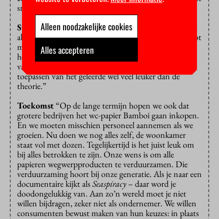
snel verandering in komen.”
Alleen noodzakelijke cookies
Studie
“International business administration tackelt
alle facetten van ondernemerschap: van accounting tot
marketing. Het heeft me concreet vooral geholpen bij
Alles accepteren
het schrijven van een businessplan en het innoveren
van het businessmodel. Ik vind het in de praktijk
toepassen van het geleerde wel veel leuker dan de
theorie.”
Toekomst
“Op de lange termijn hopen we ook dat
grotere bedrijven het wc-papier Bamboi gaan inkopen.
En we moeten misschien personeel aannemen als we
groeien. Nu doen we nog alles zelf, de woonkamer
staat vol met dozen. Tegelijkertijd is het juist leuk om
bij alles betrokken te zijn. Onze wens is om alle
papieren wegwerpproducten te verduurzamen. Die
verduurzaming hoort bij onze generatie. Als je naar een
documentaire kijkt als
Seaspiracy
– daar word je
doodongelukkig van. Aan zo’n wereld moet je niet
willen bijdragen, zeker niet als ondernemer. We willen
consumenten bewust maken van hun keuzes: in plaats