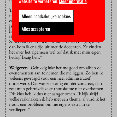
website te verbeteren.
Meer informatie
.
Tijd
“De ene maand heb ik maar één klus, de andere
maand stromen ze binnen. December is bijvoorbeeld
Alleen noodzakelijke cookies
een maand waarin veel gebeurt, met allerlei borrels en
jaarafsluitingen. Hetzelfde geldt voor januari, waarin
Alles accepteren
het jaar weer wordt geopend. Gemiddeld ben ik zo’n
tien uur per week bezig met CoBra Mediaproducties.
Soms valt een evenement samen met colleges, maar
dan kom ik er altijd uit met de docenten. Ze vinden
het over het algemeen wel tof dat ik met mijn eigen
bedrijf bezig ben.”
Weigeren
“Gelukkig lukt het me goed om alleen de
evenementen aan te nemen die me liggen. Zo ben ik
weleens gevraagd voor een heel administratief
onderwerp. Dat was zo stoffig en niet-concreet, dan
zou mijn gebruikelijke enthousiasme niet overkomen.
Die klus heb ik dus niet aangenomen. Ik kijk altijd
welke raakvlakken ik heb met een thema, al vind ik het
nooit een probleem om me ergens extra in te
verdiepen.”