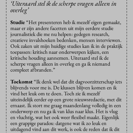
‘Uiteraard stel ik de scherpe vragen alleen in
overleg’
Studie
“Het presenteren heb ik mezelf eigen gemaakt,
maar er zijn andere facetten uit mijn eerdere studie
journalistiek die me nu helpen: gedegen research,
creatieve invalshoeken bedenken, mensen interviewen.
Ook zaken uit mijn huidige studies kan ik in de praktijk
toepassen: kritisch naar onderwerpen kijken, een
kritische houding aannemen. Uiteraard stel ik de
scherpe vragen alleen in overleg en ga ik niemand
compleet afbranden.”
Toekomst
“Ik denk wel dat dit dagvoorzitterschap iets
blijvends voor me is. De klussen blijven komen en ik
vind het leuk om te doen. Toch zie ik mezelf
uiteindelijk eerder op een grote nieuwsredactie, met dit
ernaast. Ik stort me graag maandenlang volledig in een
onderwerp en nu ga ik van klus naar klus. Het is vlug
en vluchtig, wat het ook weer flexibel maakt. Eigenlijk
een grappige paradox: datgene wat ik zo leuk en
uitdagend vind aan dit werk, is ook de reden dat ik dit