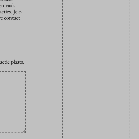
den vaak
ties. Je e-
we contact
ctie plaats.