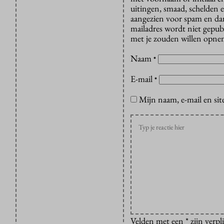
uitingen, smaad, schelden e
aangezien voor spam en dan v
mailadres wordt niet gepub
met je zouden willen opnem
Naam
*
E-mail
*
Mijn naam, e-mail en sit
Velden met een * zijn verpl