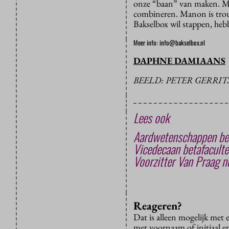
onze “baan” van maken. Maa
combineren. Manon is trouw
Bakselbox wil stappen, he
Meer info: info@bakselbox.nl
DAPHNE DAMIAANS
BEELD: PETER GERRIT
Lees ook
Aardwetenschappen bed
Vicedecaan betafaculte
Voorzitter Van Praag n
Reageren?
Dat is alleen mogelijk met
met voornaam of initiaal e