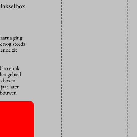
 Bakselbox
daarna ging
k nog steeds
ende zit
bbo en ik
 het gebied
bakboxen
 jaar later
t bouwen
. Daarom
etalen voor
ch zijn? Op
bestelproces