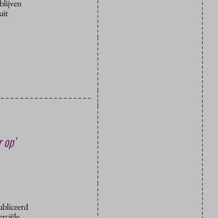
blijven
uit
 op’
ubliceerd
rciële