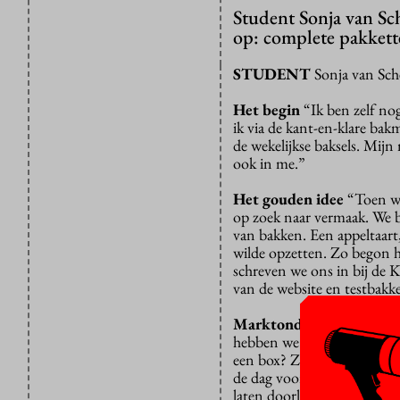
Student Sonja van Sch
op: complete pakkette
STUDENT
Sonja van Sc
Het begin
“Ik ben zelf no
ik via de kant-en-klare ba
de wekelijkse baksels. Mij
ook in me.”
Het gouden idee
“Toen we
op zoek naar vermaak. We be
van bakken. Een appeltaart
wilde opzetten. Zo begon 
schreven we ons in bij de
van de website en testbakken
Marktonderzoek
“We wild
hebben we een klein onderz
een box? Zou je een abonne
de dag voor de officiële la
laten doorlopen. Dat waren