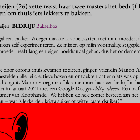
eijen (26) zette naast haar twee masters het bedrijf
n om thuis iets lekkers te bakken.
heijen
BEDRIJF
Bakselbox
gal een bakker. Vroeger maakte ik appeltaarten met mijn moeder, 
kmixen zelf experimenteren. Ze missen op mijn voormalige stageple
n moeder heeft lang een eigen boekhandel gehad, dus het ondernem
 door corona thuis kwamen te zitten, gingen vriendin Manon A
stelden allerlei creatieve boxen en ontdekten dat er niets was op
, hooguit. Manon vroeg me of ik samen met haar een bedrijf in 
het in januari 2021 met een Google Doc
geweldige ideeën
. Een half
 Kamer van Koophandel. We hebben de hele zomer besteed aan he
 – wat is lekkerder: kristalsuiker of witte basterdsuiker?”
en graag weten wat de rest van de wereld over Bakselbox dacht
oek gedaan onder zeventig familieleden en vrienden. Wat wil je b
ment nemen? Vind je het belangrijk dat de ingrediënten biologis
ncering hebben we twee vrienden onafhankelijk van elkaar het hele 
 meteen onze eerste bestellingen.”