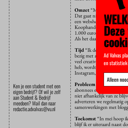
Omzet
“Manon en ik hebben
WELK
Dat gaat niet hard, want we
een webshop weinig vaste 
Deze 
Koophandel-inschrijving en
1.000 euro op is, gaan we 
cooki
Als het daarna nog niet werk
Tijd
“Ik doe twee masters,
Ad Valvas pla
bezig met allerlei bijbaantj
veel creativiteit in kwijt e
en statistie
heb, wordt het een verplic
Instagram, anders neemt on
Alleen nood
Probleem
“De grootste ui
Ken je een student met een
abonnees en bestellers ware
eigen bedrijf? Of wil je zelf
niet afhankelijk van ze bli
aan Student & Bedrijf
adverteren we regelmatig o
meedoen? Mail dan naar
samenwerkingen met blogge
redactie.advalvas@vu.nl
Toekomst
“In mei hoop ik 
blijf ik er uiteraard naas