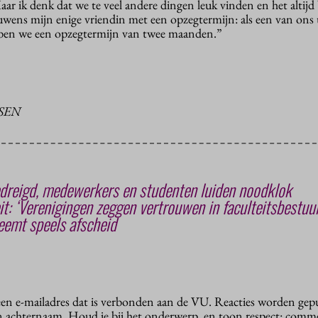
r ik denk dat we te veel andere dingen leuk vinden en het altijd 
ens mijn enige vriendin met een opzegtermijn: als een van ons 
bben we een opzegtermijn van twee maanden.”
SEN
reigd, medewerkers en studenten luiden noodklok
it: ‘Verenigingen zeggen vertrouwen in faculteitsbestuur
eemt speels afscheid
 een e-mailadres dat is verbonden aan de VU. Reacties worden gep
n achternaam. Houd je bij het onderwerp, en toon respect: comme