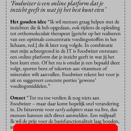
‘Foodwizer is een online platform dat je
inzicht geeft in wat jij het best kunt eten’
Het gouden idee
“Ik wil mensen graag helpen met de
inzichten die ik heb opgedaan, ook tijdens de opleiding
tot orthomoleculair therapeut [gericht op het realiseren
van een optimale concentratie voedingsstoffen in het
lichaam, red.] die ik later nog volgde. In combinatie
met mijn achtergrond in de IT is Foodwizer ontstaan:
een online platform dat je inzicht geeft in wat jij het
best kunt eten. Of het nu is omdat je een bepaald dieet
volgt, sporter bent of tekorten aan vitaminen of
mineralen wilt aanvullen. Foodwizer rekent het voor je
uit en suggereert concrete porties ‘gewone’
voedingsmiddelen.”
Omzet
“Tot nu toe verdien ik nog niets aan
Foodwizer – maar daar komt hopelijk snel verandering
in. De bètaversie voor
early adopters
staat nu live, dus
mensen kunnen zich direct aanmelden. Een mijlpaal!
Ik wil de prijs voor de basisfunctionaliteit laag houden,
in eerste instantie 1,49 euro per maand, en die