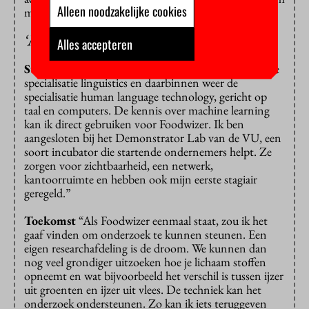
Alleen noodzakelijke cookies
met een investeerder in zee te gaan?”
‘Mijn droom is een eigen researchafdeling’
Alles accepteren
Studie
“Bij mijn researchmaster humanities volg ik de
specialisatie linguistics en daarbinnen weer de
specialisatie human language technology, gericht op
taal en computers. De kennis over machine learning
kan ik direct gebruiken voor Foodwizer. Ik ben
aangesloten bij het Demonstrator Lab van de VU, een
soort incubator die startende ondernemers helpt. Ze
zorgen voor zichtbaarheid, een netwerk,
kantoorruimte en hebben ook mijn eerste stagiair
geregeld.”
Toekomst
“Als Foodwizer eenmaal staat, zou ik het
gaaf vinden om onderzoek te kunnen steunen. Een
eigen researchafdeling is de droom. We kunnen dan
nog veel grondiger uitzoeken hoe je lichaam stoffen
opneemt en wat bijvoorbeeld het verschil is tussen ijzer
uit groenten en ijzer uit vlees. De techniek kan het
onderzoek ondersteunen. Zo kan ik iets teruggeven