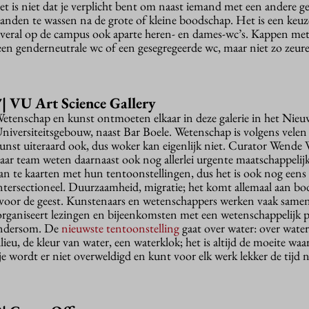
et is niet dat je verplicht bent om naast iemand met een andere g
anden te wassen na de grote of kleine boodschap. Het is een keuze
veral op de campus ook aparte heren- en dames-wc’s. Kappen met
een genderneutrale wc of een gesegregeerde wc, maar niet zo zeur
7|
VU Art Science Gallery
etenschap en kunst ontmoeten elkaar in deze galerie in het Nieu
niversiteitsgebouw, naast Bar Boele. Wetenschap is volgens velen
unst uiteraard ook, dus woker kan eigenlijk niet. Curator Wende 
aar team weten daarnaast ook nog allerlei urgente maatschappelijk
an te kaarten met hun tentoonstellingen, dus het is ook nog eens
ntersectioneel. Duurzaamheid, migratie; het komt allemaal aan bod
se voor de geest. Kunstenaars en wetenschappers werken vaak same
organiseert lezingen en bijeenkomsten met een wetenschappelijk p
andersom.
De
nieuwste tentoonstelling
gaat over water: over wate
lieu, de kleur van water, een waterklok; het is altijd de moeite waar
je wordt er niet overweldigd en kunt voor elk werk lekker de tijd