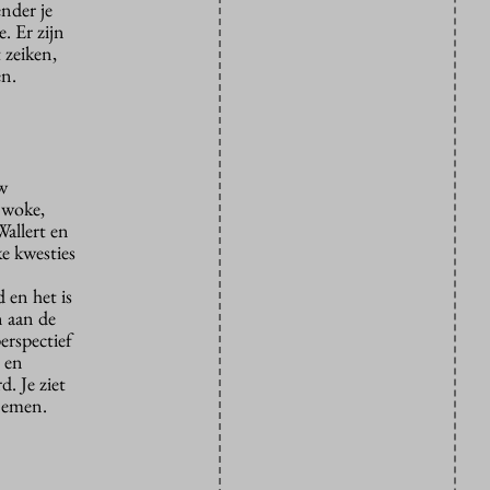
ender je
. Er zijn
 zeiken,
en.
w
 woke,
Wallert en
e kwesties
 en het is
n aan de
erspectief
r en
d. Je ziet
 nemen.