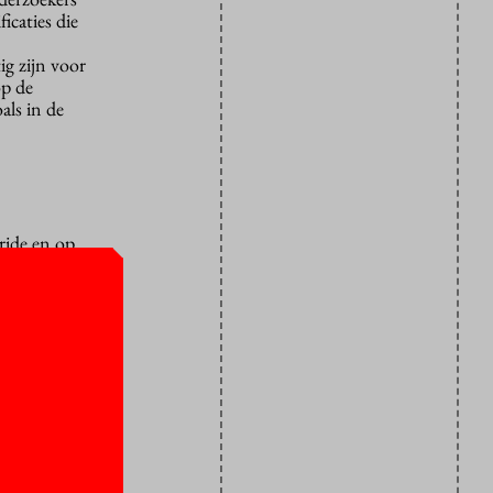
icaties die
g zijn voor
op de
als in de
ride en op
ibrary.
lhbti+-
 van lhbiti+
 open en
P
is er
queerness in
ie er komen
ci zich eens
n kunnen