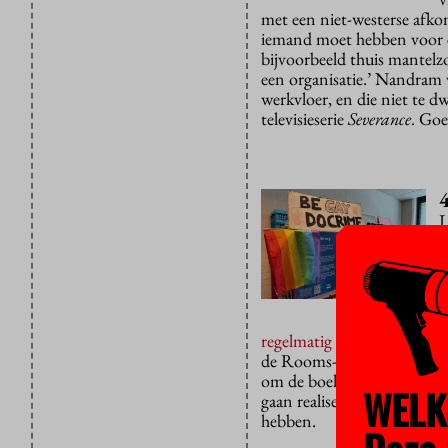
met een niet-westerse afkom
iemand moet hebben voor ee
bijvoorbeeld thuis mantelz
een organisatie.’ Nandram v
werkvloer, en die niet te dw
televisieserie
Severance
. Goe
L
d
D
o
c
b
regelmatig te vinden
om zic
de Rooms-Katholieke Kerk
om de boel te vernielen of 
WELK
gaan realiseren dat hun o
hebben.