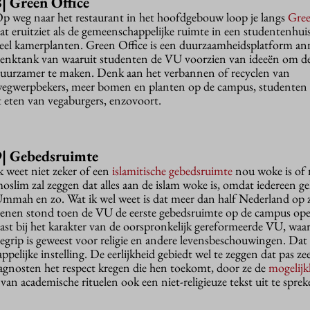
8|
Green Office
p weg naar het restaurant in het hoofdgebouw loop je langs
Gree
at eruitziet als de gemeenschappelijke ruimte in een studentenhui
eel kamerplanten. Green Office is een duurzaamheidsplatform an
enktank van waaruit studenten de VU voorzien van ideeën om d
uurzamer te maken. Denk aan het verbannen of recyclen van
egwerpbekers, meer bomen en planten op de campus, studenten 
 eten van vegaburgers, enzovoort.
9|
Gebedsruimte
k weet niet zeker of een
islamitische gebedsruimte
nou woke is of 
oslim zal zeggen dat alles aan de islam woke is, omdat iedereen geli
mmah en zo. Wat ik wel weet is dat meer dan half Nederland op z
enen stond toen de VU de eerste gebedsruimte op de campus op
ast bij het karakter van de oorspronkelijk gereformeerde VU, waar 
egrip is geweest voor religie en andere levensbeschouwingen. Dat 
elijke instelling. De eerlijkheid gebiedt wel te zeggen dat pas zee
 agnosten het respect kregen die hen toekomt, door ze de
mogelijk
van academische rituelen ook een niet-religieuze tekst uit te sprek