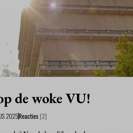
op de woke VU!
US 2025
Reacties
[2]