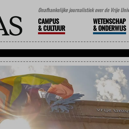
Onafhankelijke journalistiek over de Vrije Un
CAMPUS
WETENSCHAP
&
CULTUUR
&
ONDERWIJS