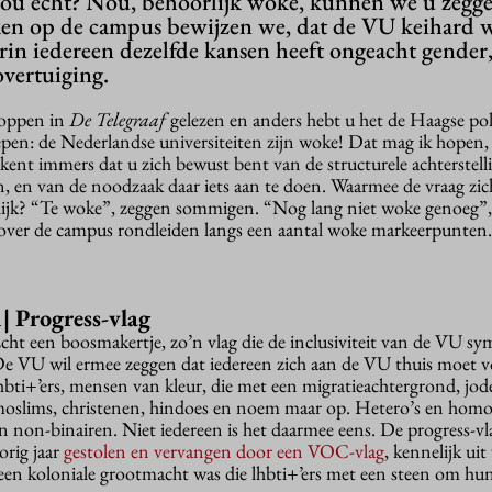
ou echt? Nou, behoorlijk woke, kunnen we u zegg
en op de campus bewijzen we, dat de VU keihard 
rin iedereen dezelfde kansen heeft ongeacht gender,
sovertuiging.
koppen in
De Telegraaf
gelezen en anders hebt u het de Haagse pol
pen: de Nederlandse universiteiten zijn woke! Dat mag ik hopen, 
ent immers dat u zich bewust bent van de structurele achterstell
, en van de noodzaak daar iets aan te doen. Waarmee de vraag zic
lijk? “Te woke”, zeggen sommigen. “Nog lang niet woke genoeg”
over de campus rondleiden langs een aantal woke markeerpunten.
1| Progress-vlag
cht een boosmakertje, zo’n vlag die de inclusiviteit van de VU sym
e VU wil ermee zeggen dat iedereen zich aan de VU thuis moet v
hbti+’ers, mensen van kleur, die met een migratieachtergrond, jod
oslims, christenen, hindoes en noem maar op. Hetero’s en homo’
n non-binairen. Niet iedereen is het daarmee eens. De progress-v
orig jaar
gestolen en vervangen door een VOC-vlag
, kennelijk ui
 een koloniale grootmacht was die lhbti+’ers met een steen om hu