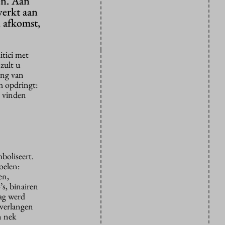
en. Aan
werkt aan
 afkomst,
itici met
zult u
ing van
h opdringt:
, vinden
boliseert.
oelen:
en,
s, binairen
lag werd
t verlangen
n nek