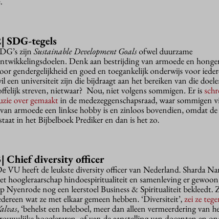
e.
2| SDG-tegels
DG’s zijn
Sustainable Development Goals
ofwel duurzame
ntwikkelingsdoelen. Denk aan bestrijding van armoede en honger,
oor gendergelijkheid en goed en toegankelijk onderwijs voor ied
il een universiteit zijn die bijdraagt aan het bereiken van die doel
offelijk streven, nietwaar?
Nou, niet volgens sommigen. Er is
sch
uzie over gemaakt
in de medezeggenschapsraad, waar sommigen v
n van armoede een linkse hobby is en zinloos bovendien, omdat d
taat in het Bijbelboek Prediker en dan is het zo.
| Chief diversity officer
e VU heeft de leukste diversity officer van Nederland. Sharda N
et hoogleraarschap hindoespiritualiteit en samenleving er gewoon 
p Nyenrode nog een leerstoel Business & Spiritualiteit bekleedt. Z
edereen wat ze met elkaar gemeen hebben. ‘Diversiteit’,
zei ze teg
alvas
, ‘behelst een heleboel, meer dan alleen vermeerdering van he
rouwelijke hoogleraren, of van de aanstelling van docenten en on