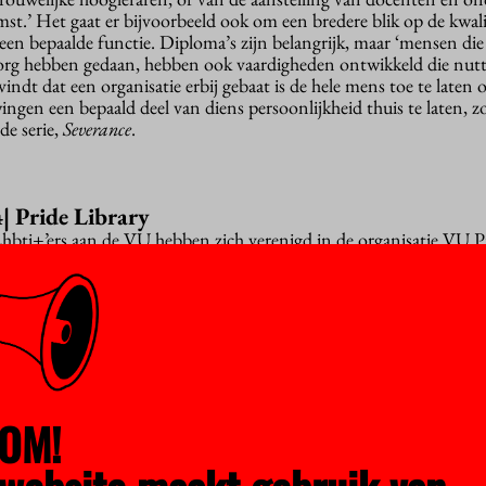
st.’ Het gaat er bijvoorbeeld ook om een bredere blik op de kwalif
n bepaalde functie. Diploma’s zijn belangrijk, maar ‘mensen die
org hebben gedaan, hebben ook vaardigheden ontwikkeld die nutti
indt dat een organisatie erbij gebaat is de hele mens toe te laten 
ingen een bepaald deel van diens persoonlijkheid thuis te laten, zo
de serie,
Severance
.
4|
Pride Library
hbti+’ers aan de VU hebben zich verenigd in de organisatie VU P
e elfde verdieping van het hoofdgebouw bevindt zich hun Pride L
aar bevindt zich een verzameling wetenschappelijke boeken over 
nderwerpen waar u zich kunt laten bijlichten over de geschiedenis
ultuur en de maatschappelijke context.
Er gaat een wereld voor u
ijvoorbeeld de oprichter van de conservatieve studentenpartij VS
h te verdiepen in onderwerpen als homoseksualiteit, de islam en 
.
Helaas trekt Pride Library ook weleens minder leuke mensen, d
andere bezoekers te intimideren. Misschien moeten bepaalde politi
OM!
pzwepende woorden over woke en ‘gendergedoe’ kwalijke gevolge