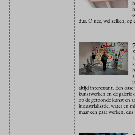
h
h
o
dus. O nee, wel zeiken, op 
W
U
k
h
a
i
altijd interessant. Een oa
kunstwerken en de galerie 
op de getoonde kunst en 
industrialisatie, water en mi
maar een paar werken, dus 