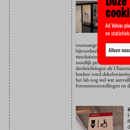
Deze 
cooki
D
v
h
Ad Valvas pla
I
en statistie
a
d
toonaangevende filosofen z
Alleen nood
bijvoorbeeld aan een veelge
tienduizenden jaren eerde
moeilijk proces, waarbij de
denkrichtingen als Ubuntu
boeken rond dekolonisering
het lab nog wel wat aanvul
fototentoonstellingen en de
H
f
d