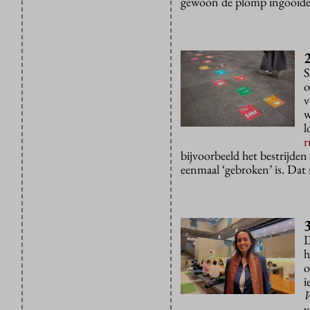
gewoon de plomp ingooid
S
o
v
w
l
r
bijvoorbeeld het bestrijde
eenmaal ‘gebroken’ is. Dat s
3
D
h
o
i
V
v