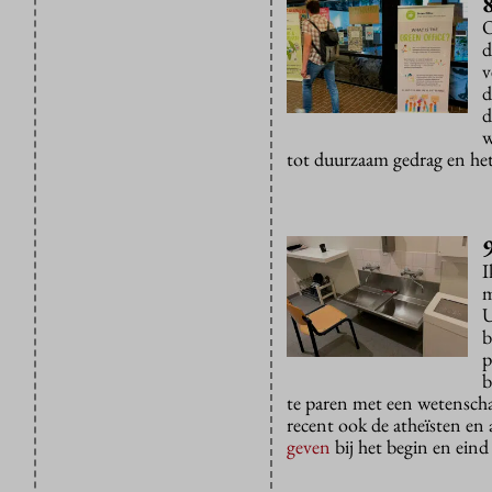
O
d
v
d
d
w
tot duurzaam gedrag en het
I
m
U
b
p
b
te paren met een wetenschapp
recent ook de atheïsten en
geven
bij het begin en eind 