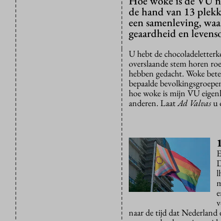
Hoe woke is de VU n
de hand van 13 plekk
een samenleving, waa
geaardheid en leven
U hebt de chocoladeletter
overslaande stem horen roe
hebben gedacht. Woke betek
bepaalde bevolkingsgroepen
hoe woke is mijn VU eigen
anderen. Laat
Ad Valvas
u 
E
D
l
m
e
v
naar de tijd dat Nederland