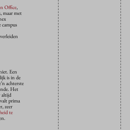
n Office
,
s, maar met
nex
e campus
verleiden
niet. Een
jk is in de
’n achterste
ende. Het
altijd
valt prima
r, zeer
heid te
en.