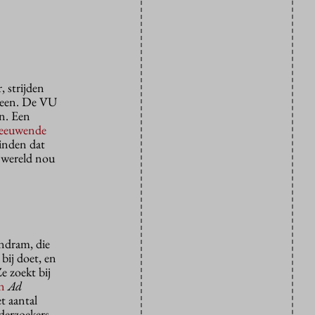
 strijden
ereen. De VU
en. Een
reeuwende
inden dat
e wereld nou
andram, die
bij doet, en
e zoekt bij
en
Ad
t aantal
derzoekers