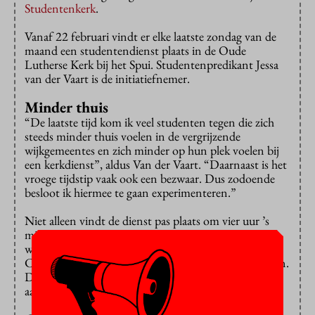
Studentenkerk
.
Vanaf 22 februari vindt er elke laatste zondag van de
maand een studentendienst plaats in de Oude
Lutherse Kerk bij het Spui. Studentenpredikant Jessa
van der Vaart is de initiatiefnemer.
Minder thuis
“De laatste tijd kom ik veel studenten tegen die zich
steeds minder thuis voelen in de vergrijzende
wijkgemeentes en zich minder op hun plek voelen bij
een kerkdienst”, aldus Van der Vaart. “Daarnaast is het
vroege tijdstip vaak ook een bezwaar. Dus zodoende
besloot ik hiermee te gaan experimenteren.”
Niet alleen vindt de dienst pas plaats om vier uur ’s
middags, ook inhoudelijk zal er wat veranderen. “Er
wordt niet gezongen, maar studenten van het
Conservatorium zullen enkele klassieke stukken spelen.
De zang is meestal iets dat de jongeren niet
aanspreekt.”