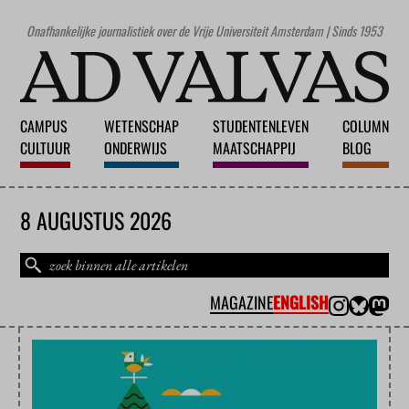
Onafhankelijke journalistiek over de Vrije Universiteit Amsterdam | Sinds 1953
CAMPUS
WETENSCHAP
STUDENTENLEVEN
COLUMN
CULTUUR
ONDERWIJS
MAATSCHAPPIJ
BLOG
8 AUGUSTUS 2026
MAGAZINE
ENGLISH