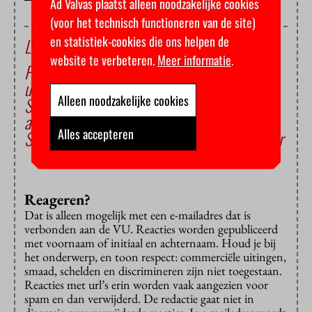
Ad Valvas plaatst alleen noodzakelijke cookies
(voor het technisch functioneren van de site)
en statistiek-cookies die ons helpen de
Lees ook
website te verbeteren.
Meer informatie
.
Pokémon infiltreren in ziekenhuizen en
universiteiten
Alleen noodzakelijke cookies
Studente werkt mee aan hippe nieuwe stap-
app
Alles accepteren
Studenten ontwerpen apps voor bankensector
Reageren?
Dat is alleen mogelijk met een e-mailadres dat is
verbonden aan de VU. Reacties worden gepubliceerd
met voornaam of initiaal en achternaam. Houd je bij
het onderwerp, en toon respect: commerciële uitingen,
smaad, schelden en discrimineren zijn niet toegestaan.
Reacties met url’s erin worden vaak aangezien voor
spam en dan verwijderd. De redactie gaat niet in