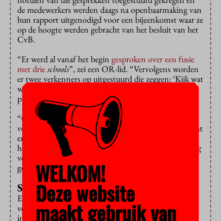
de medewerkers werden daags na openbaarmaking van
hun rapport uitgenodigd voor een bijeenkomst waar ze
op de hoogte werden gebracht van het besluit van het
CvB.
“Er werd al vanaf het begin
gesproken over een fusie
met drie
schools
”, zei een OR-lid. “Vervolgens worden
er twee verkenners op uitgestuurd die zeggen: ‘Kijk wat
we nou hebben ontdekt’ en een rapport van 45
pagina’s schrijven met precies die fusie als uitkomst.”
“Onder het mom van draagvlak zoeken zijn die
verkenners ingezet, maar iedereen heeft in de gaten dat
er niet is geluisterd”, aldus een ander OR-lid. Volgens
haar had er “grondig vooronderzoek” aan de beslissing
vooraf moeten gaan en dat is volgens haar niet
WELKOM!
gedaan.
Deze website
Sterfhuisconstructie
Er werd verder gesproken van een “magische
maakt gebruik van
vermenigvuldiging van allerlei minnetjes tot een plus”
in het rapport en van “weinig steekhoudende of zelfs