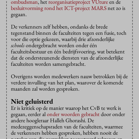
ombudsman
, het
reorganisatieproject VUture
en de
besluitvorming rond het ICT-project MARS
net zo is
gegaan.
De verkenners zelf hebben, ondanks de brede
tegenstand binnen de faculteiten tegen een fusie, toch
voor die optie gekozen, waarbij drie afzonderlijke
schools
ondergebracht worden onder één
faculteitsbestuur en één bedrijfsvoering, wat betekent
dat de ondersteunende diensten van de afzonderlijke
faculteiten worden samengebracht.
Overigens worden medewerkers nauw betrokken bij de
verdere invulling van het plan, waarover de komende
maanden zal worden gesproken.
Niet geluisterd
Er is kritiek op de manier waarop het CvB te werk is
gegaan, eerder al
onder woorden gebracht
door onder
andere hoogleraar Halleh Ghorashi. De
medezeggenschapsraden van de faculteiten, waarmee
de verkenners hebben gesproken, hebben nooit de
notulen van die gesprekken toegestuurd gekregen en