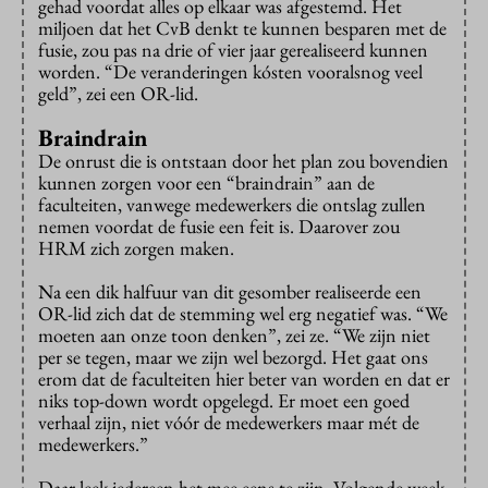
gehad voordat alles op elkaar was afgestemd. Het
miljoen dat het CvB denkt te kunnen besparen met de
fusie, zou pas na drie of vier jaar gerealiseerd kunnen
worden. “De veranderingen kósten vooralsnog veel
geld”, zei een OR-lid.
Braindrain
De onrust die is ontstaan door het plan zou bovendien
kunnen zorgen voor een “braindrain” aan de
faculteiten, vanwege medewerkers die ontslag zullen
nemen voordat de fusie een feit is. Daarover zou
HRM zich zorgen maken.
Na een dik halfuur van dit gesomber realiseerde een
OR-lid zich dat de stemming wel erg negatief was. “We
moeten aan onze toon denken”, zei ze. “We zijn niet
per se tegen, maar we zijn wel bezorgd. Het gaat ons
erom dat de faculteiten hier beter van worden en dat er
niks top-down wordt opgelegd. Er moet een goed
verhaal zijn, niet vóór de medewerkers maar mét de
medewerkers.”
Daar leek iedereen het mee eens te zijn. Volgende week