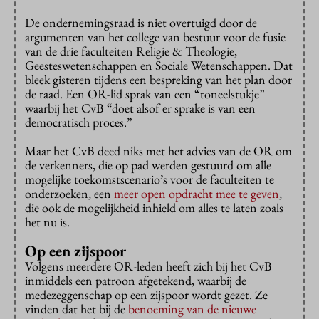
De ondernemingsraad is niet overtuigd door de
argumenten van het college van bestuur voor de fusie
van de drie faculteiten Religie & Theologie,
Geesteswetenschappen en Sociale Wetenschappen. Dat
bleek gisteren tijdens een bespreking van het plan door
de raad. Een OR-lid sprak van een “toneelstukje”
waarbij het CvB “doet alsof er sprake is van een
democratisch proces.”
Maar het CvB deed niks met het advies van de OR om
de verkenners, die op pad werden gestuurd om alle
mogelijke toekomstscenario’s voor de faculteiten te
onderzoeken, een
meer open opdracht mee te geven
,
die ook de mogelijkheid inhield om alles te laten zoals
het nu is.
Op een zijspoor
Volgens meerdere OR-leden heeft zich bij het CvB
inmiddels een patroon afgetekend, waarbij de
medezeggenschap op een zijspoor wordt gezet. Ze
vinden dat het bij de
benoeming van de nieuwe