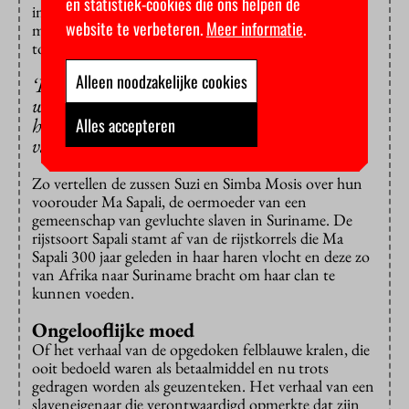
en statistiek-cookies die ons helpen de
ingesproken door mensen met een bijzondere band
website te verbeteren.
Meer informatie
.
met dat verhaal. Vaak zijn het afstammelingen van de
tot slaaf gemaakte mensen.
Alleen noodzakelijke cookies
‘Elk verhaal sleept je mee in een schrijnende
wereld waarin mensen gehouden werden als
honden, als pronkstukken, als oneindige bron
Alles accepteren
van arbeid’
Zo vertellen de zussen Suzi en Simba Mosis over hun
voorouder Ma Sapali, de oermoeder van een
gemeenschap van gevluchte slaven in Suriname. De
rijstsoort Sapali stamt af van de rijstkorrels die Ma
Sapali 300 jaar geleden in haar haren vlocht en deze zo
van Afrika naar Suriname bracht om haar clan te
kunnen voeden.
Ongelooflijke moed
Of het verhaal van de opgedoken felblauwe kralen, die
ooit bedoeld waren als betaalmiddel en nu trots
gedragen worden als geuzenteken. Het verhaal van een
slaveneigenaar die verontwaardigd opmerkte dat zijn