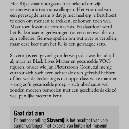
Het Rijks staat doorgaans niet bekend om zijn
vernieuwende tentoonstellingen. Het voordeel van
een gevestigde naam is dat je niet heel erg je best hoeft
te doen om mensen te trekken, ze komen toch wel.
Maar toen kwam de coronacrisis. En daardoor werd
het Rijksmuseum gedwongen tot een nieuwe blik op
zijn collectie. Genoeg spullen om wat over te vertellen,
maar deze keer nam het Rijks een gewaagde stap.
Slavernij is een gevoelig onderwerp, dat was het altijd
al, maar na Black Lives Matter en gecancelde VOC-
figuren, onder wie Jan Pieterszoon Coen, zal menig
curator zich toch even achter de oren gekrabd hebben
of het wel de bedoeling is dat upperclass witte mannen
– nog zo’n gecancelde groep – zich überhaupt wel
zouden moeten bemoeien met een geschiedenis die zó
veel pijnlijke facetten kent.
Gaat dat zien
De tentoonstelling
Slavernij
is het resultaat van vele
samenwerkingen met experts van buiten het museum,