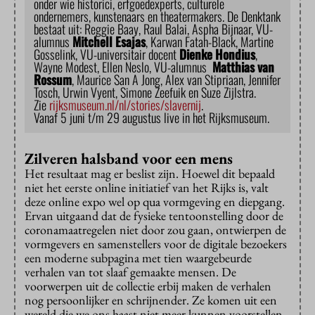
onder wie historici, erfgoedexperts, culturele
ondernemers, kunstenaars en theatermakers. De Denktank
bestaat uit: Reggie Baay, Raul Balai, Aspha Bijnaar, VU-
alumnus
Mitchell Esajas
, Karwan Fatah-Black, Martine
Gosselink, VU-universitair docent
Dienke Hondius
,
Wayne Modest, Ellen Neslo, VU-alumnus
Matthias van
Rossum
, Maurice San A Jong, Alex van Stipriaan, Jennifer
Tosch, Urwin Vyent, Simone Zeefuik en Suze Zijlstra.
Zie
rijksmuseum.nl/nl/stories/slavernij
.
Vanaf 5 juni t/m 29 augustus live in het Rijksmuseum.
Zilveren halsband voor een mens
Het resultaat mag er beslist zijn. Hoewel dit bepaald
niet het eerste online initiatief van het Rijks is, valt
deze online expo wel op qua vormgeving en diepgang.
Ervan uitgaand dat de fysieke tentoonstelling door de
coronamaatregelen niet door zou gaan, ontwierpen de
vormgevers en samenstellers voor de digitale bezoekers
een moderne subpagina met tien waargebeurde
verhalen van tot slaaf gemaakte mensen. De
voorwerpen uit de collectie erbij maken de verhalen
nog persoonlijker en schrijnender. Ze komen uit een
wereld die we ons haast niet meer kunnen voorstellen.