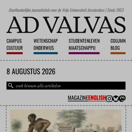
Onafhankelijke journalistiek over de Vrije Universiteit Amsterdam | Sinds 1953
CAMPUS
WETENSCHAP
STUDENTENLEVEN
COLUMN
CULTUUR
ONDERWIJS
MAATSCHAPPIJ
BLOG
8 AUGUSTUS 2026
MAGAZINE
ENGLISH