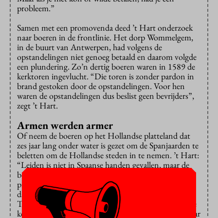
probleem.”
Samen met een promovenda deed ’t Hart onderzoek
naar boeren in de frontlinie. Het dorp Wommelgem,
in de buurt van Antwerpen, had volgens de
opstandelingen niet genoeg betaald en daarom volgde
een plundering. Zo’n dertig boeren waren in 1589 de
kerktoren ingevlucht. “Die toren is zonder pardon in
brand gestoken door de opstandelingen. Voor hen
waren de opstandelingen dus beslist geen bevrijders”,
zegt ’t Hart.
Armen werden armer
Of neem de boeren op het Hollandse platteland dat
zes jaar lang onder water is gezet om de Spanjaarden te
beletten om de Hollandse steden in te nemen. ’t Hart:
“Leiden is niet in Spaanse handen gevallen, maar de
boeren uit de omgeving hebben daarvoor een hoge
prijs betaald. En vooral de armere boeren waren
daarvan het slachtoffer. Een stad als Gouda nam in de
Tachtigjarige Oorlog alleen rijke vluchtelingen op. Die
keerden weer terug naar hun landerijen toen het gevaar