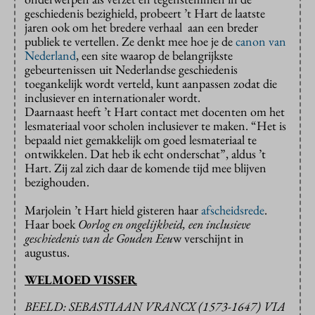
geschiedenis bezighield, probeert ’t Hart de laatste
jaren ook om het bredere verhaal aan een breder
publiek te vertellen. Ze denkt mee hoe je de
canon van
Nederland
, een site waarop de belangrijkste
gebeurtenissen uit Nederlandse geschiedenis
toegankelijk wordt verteld, kunt aanpassen zodat die
inclusiever en internationaler wordt.
Daarnaast heeft ’t Hart contact met docenten om het
lesmateriaal voor scholen inclusiever te maken. “Het is
bepaald niet gemakkelijk om goed lesmateriaal te
ontwikkelen. Dat heb ik echt onderschat”, aldus ’t
Hart. Zij zal zich daar de komende tijd mee blijven
bezighouden.
Marjolein ’t Hart hield gisteren haar
afscheidsrede
.
Haar boek
Oorlog en ongelijkheid, een inclusieve
geschiedenis van de Gouden Eeu
w verschijnt in
augustus.
WELMOED VISSER
BEELD: SEBASTIAAN VRANCX (1573-1647) VIA