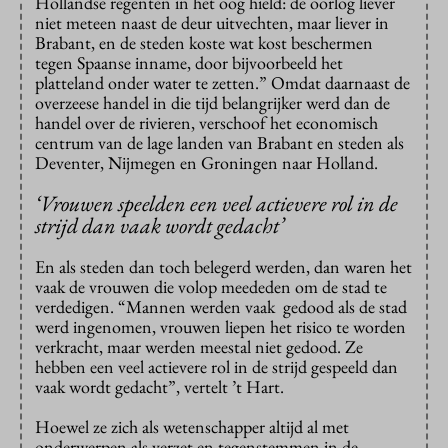
Hollandse regenten in het oog hield: de oorlog liever
niet meteen naast de deur uitvechten, maar liever in
Brabant, en de steden koste wat kost beschermen
tegen Spaanse inname, door bijvoorbeeld het
platteland onder water te zetten.” Omdat daarnaast de
overzeese handel in die tijd belangrijker werd dan de
handel over de rivieren, verschoof het economisch
centrum van de lage landen van Brabant en steden als
Deventer, Nijmegen en Groningen naar Holland.
‘Vrouwen speelden een veel actievere rol in de
strijd dan vaak wordt gedacht’
En als steden dan toch belegerd werden, dan waren het
vaak de vrouwen die volop meededen om de stad te
verdedigen. “Mannen werden vaak gedood als de stad
werd ingenomen, vrouwen liepen het risico te worden
verkracht, maar werden meestal niet gedood. Ze
hebben een veel actievere rol in de strijd gespeeld dan
vaak wordt gedacht”, vertelt ’t Hart.
Hoewel ze zich als wetenschapper altijd al met
onderwerpen als verzet en tegenstemmen in de