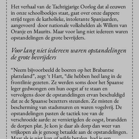
Het verhaal van de Tachtigjarige Oorlog dat al eeuwen
in onze schoolboekjes staat, gaat over onze dappere
strijd tegen de katholieke, intolerante Spanjaarden,
aangevoerd door nationale volkshelden als Willem van
Oranje en Maurits. Maar voor lang niet iedereen waren
opstandelingen de grote bevrijders.
Voor lang niet iedereen waren opstandelingen
de grote bevrijders
“Neem bijvoorbeeld de boeren op het Brabantse
platteland”, zegt ‘t Hart, “die hebben heel lang in de
frontlinie gezeten. Ze werden soms door het Spaanse
leger gedwongen om hun oogst af te staan en
vervolgens door de opstandelingen ervan beschuldigd
dat ze de Spaanse bezetters steunden. Ze misten de
bescherming van stadsmuren en waren vogelvrij. De
opstandelingen pasten de tactiek toe van de
verschroeide aarde: ze vernietigden de oogst, brandden
de dorpen plat. Je kon je daar als dorp dan weer van
vrijkopen als je genoeg betaalde aan de opstandelingen.
Maar als je niet kon of wilde betalen, had je een