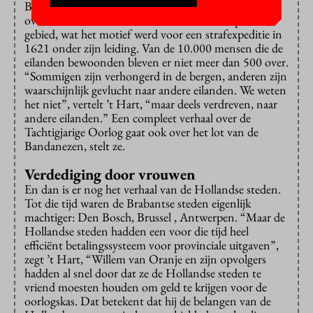
Bandanezen. Volgens Jan Pieterszoon Coen
overtraden de eilanders een overeenkomst op dat
gebied, wat het motief werd voor een strafexpeditie in
1621 onder zijn leiding. Van de 10.000 mensen die de
eilanden bewoonden bleven er niet meer dan 500 over.
“Sommigen zijn verhongerd in de bergen, anderen zijn
waarschijnlijk gevlucht naar andere eilanden. We weten
het niet”, vertelt ’t Hart, “maar deels verdreven, naar
andere eilanden.” Een compleet verhaal over de
Tachtigjarige Oorlog gaat ook over het lot van de
Bandanezen, stelt ze.
Verdediging door vrouwen
En dan is er nog het verhaal van de Hollandse steden.
Tot die tijd waren de Brabantse steden eigenlijk
machtiger: Den Bosch, Brussel , Antwerpen. “Maar de
Hollandse steden hadden een voor die tijd heel
efficiënt betalingssysteem voor provinciale uitgaven”,
zegt ’t Hart, “Willem van Oranje en zijn opvolgers
hadden al snel door dat ze de Hollandse steden te
vriend moesten houden om geld te krijgen voor de
oorlogskas. Dat betekent dat hij de belangen van de