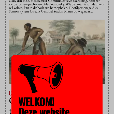
Gaby den Held, medewerker Communicatie & Marketing, heeft zijn
vierde roman geschreven: Alex Stanovsky. Wie de fantasie van de auteur
wil volgen, kan in dit boek zijn hart ophalen. Hoofdpersonage Alex
Stanovsky rent Utrecht Centraal Station binnen op weg naar…
Campus & Cultuur
4 juni 2021
Oncomfortabele online
WELKOM!
tocht door de slavernij
Deze website