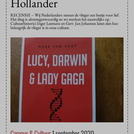
Hollander
RECENSIE – Wij Nederlanders nemen de vlieger een beetje voor lief.
Het ding is alomtegenwoordig en we merken het nauwelijks op.
Cultuurhistorici Inger Leemans en Gert- Jan Johannes laten zien hoe
belangrijk de vlieger is in onze cultuur.
Campus & Cultuur
1 september 2020