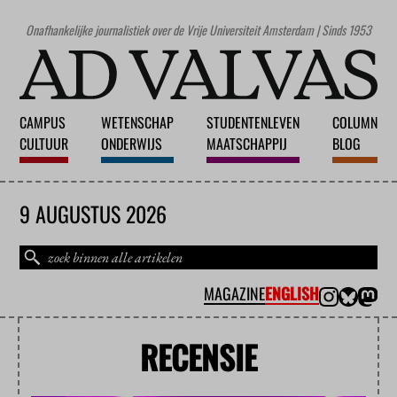
Onafhankelijke journalistiek over de Vrije Universiteit Amsterdam | Sinds 1953
CAMPUS
WETENSCHAP
STUDENTENLEVEN
COLUMN
CULTUUR
ONDERWIJS
MAATSCHAPPIJ
BLOG
9 AUGUSTUS 2026
MAGAZINE
ENGLISH
RECENSIE