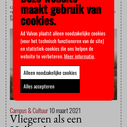
maakt gebruik van
Gelukkig zijn er ook lichtpuntjes in de corona-ellende. Uitzonderlijke
oplossingen, of wat zeg ik, uitvindingen die het ook in niet-coronatijden
cookies.
goed zouden doen. Eén daarvan is met recht de online tentoonstelling
Slavernij in het Rijksmuseum. Het Rijks staat doorgaans niet…
Ad Valvas plaatst alleen noodzakelijke cookies
(voor het technisch functioneren van de site)
en statistiek-cookies die ons helpen de
website te verbeteren.
Meer informatie
.
Alleen noodzakelijke cookies
Alles accepteren
Campus & Cultuur
10 maart 2021
Vliegeren als een