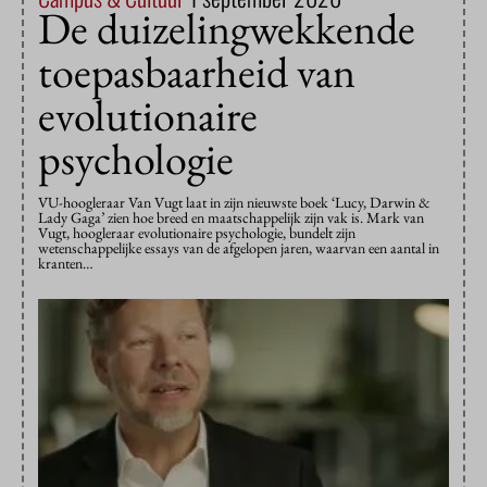
De duizelingwekkende
toepasbaarheid van
evolutionaire
psychologie
VU-hoogleraar Van Vugt laat in zijn nieuwste boek ‘Lucy, Darwin &
Lady Gaga’ zien hoe breed en maatschappelijk zijn vak is. Mark van
Vugt, hoogleraar evolutionaire psychologie, bundelt zijn
wetenschappelijke essays van de afgelopen jaren, waarvan een aantal in
kranten…