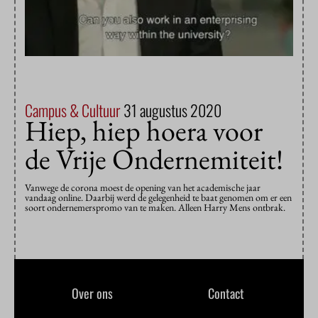
Campus & Cultuur
31 augustus 2020
Hiep, hiep hoera voor
de Vrije Ondernemiteit!
Vanwege de corona moest de opening van het academische jaar
vandaag online. Daarbij werd de gelegenheid te baat genomen om er een
soort ondernemerspromo van te maken. Alleen Harry Mens ontbrak.
Over ons
Contact