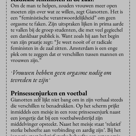
Om de man te helpen, zouden vrouwen meer open
moeten zijn over wat ze willen, zegt Gianotten. Het is
een “feministische verantwoordelijkheid” om geen
orgasme te faken. Zijn uitspraken lijken in prima aarde
te vallen bij de groep studenten, die met veel gegiechel
een dankbaar publiek is. Want zoals hij aan het begin
van zijn praatje zegt: “Je weet nooit of er radicale
feministen in de zaal zitten. Amsterdam is een enge
plek om te zeggen dat er verschillen tussen mannen en
vrouwen zijn.”
Vrouwen hebben geen orgasme nodig om
‘
tevreden te zijn
’
Prinsessenjurken en voetbal
Gianotten zelf lijkt niet bang om in zijn verhaal steeds
die verschillen te benadrukken. Op het scherm prijkt
inmiddels een meisje in een roze prinsessenjurk naast
een jongetje dat bij een voetbalwedstrijd zijn
middelvinger opsteekt. Naast het meisje staat ‘relatief
sterke behoefte aan verbinding en aardig zijn’. Bij het
jongetje staat ‘relatief sterke behoefte aan autonomie