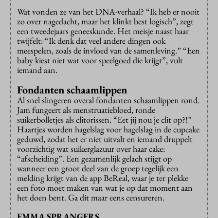
Wat vonden ze van het DNA-verhaal? “Ik heb er nooit
zo over nagedacht, maar het klinkt best logisch”, zegt
een tweedejaars geneeskunde. Het meisje naast haar
twijfelt: “Ik denk dat veel andere dingen ook
meespelen, zoals de invloed van de samenleving.” “Een
baby kiest niet wat voor speelgoed die krijgt”, vult
iemand aan.
Fondanten schaamlippen
Al snel slingeren overal fondanten schaamlippen rond.
Jam fungeert als menstruatiebloed, ronde
suikerbolletjes als clitorissen. “Eet jij nou je clit op?!”
Haartjes worden hagelslag voor hagelslag in de cupcake
geduwd, zodat het er niet uitvalt en iemand druppelt
voorzichtig wat suikerglazuur over haar cake:
“afscheiding”. Een gezamenlijk gelach stijgt op
wanneer een groot deel van de groep tegelijk een
melding krijgt van de app BeReal, waar je ter plekke
een foto moet maken van wat je op dat moment aan
het doen bent. Ga dit maar eens censureren.
EMMA SPRANGERS