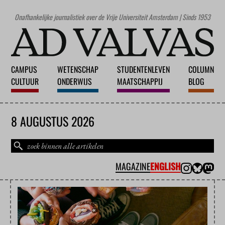
Onafhankelijke journalistiek over de Vrije Universiteit Amsterdam | Sinds 1953
CAMPUS
WETENSCHAP
STUDENTENLEVEN
COLUMN
CULTUUR
ONDERWIJS
MAATSCHAPPIJ
BLOG
8 AUGUSTUS 2026
MAGAZINE
ENGLISH