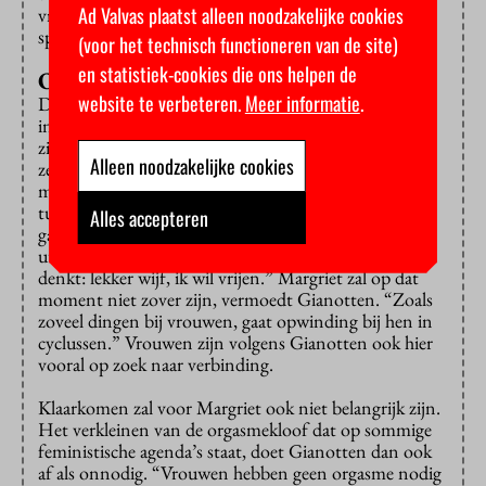
Ad Valvas plaatst alleen noodzakelijke cookies
vrouwtjesapen overal met evenveel plezier mee te
spelen.
(voor het technisch functioneren van de site)
en statistiek-cookies die ons helpen de
Orgasmekloof
website te verbeteren.
Meer informatie
.
De verschillen die Gianotten benadrukt, werken door
in het seksleven van mensen, legt hij uit. “Proactieve
zin [in seks, red.] hebben vrouwen niet zo vaak, tenzij
Alleen noodzakelijke cookies
ze op een bepaald moment in hun cyclus zitten en
meer testosteron hebben.” Hij schetst een scenario
tussen denkbeeldig koppel Wim en Margriet. “Wim
Alles accepteren
gaat na het eten met z’n treintjes spelen, komt om elf
uur ’s avonds in zijn slaapkamer, ziet zijn vrouw en
denkt: lekker wijf, ik wil vrijen.” Margriet zal op dat
moment niet zover zijn, vermoedt Gianotten. “Zoals
zoveel dingen bij vrouwen, gaat opwinding bij hen in
cyclussen.” Vrouwen zijn volgens Gianotten ook hier
vooral op zoek naar verbinding.
Klaarkomen zal voor Margriet ook niet belangrijk zijn.
Het verkleinen van de orgasmekloof dat op sommige
feministische agenda’s staat, doet Gianotten dan ook
af als onnodig. “Vrouwen hebben geen orgasme nodig