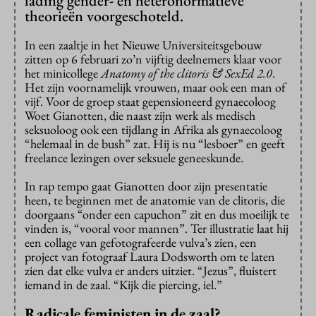
lading gender- en heteronormatieve
theorieën voorgeschoteld.
In een zaaltje in het Nieuwe Universiteitsgebouw
zitten op 6 februari zo’n vijftig deelnemers klaar voor
het minicollege
Anatomy of the clitoris & SexEd 2.0
.
Het zijn voornamelijk vrouwen, maar ook een man of
vijf. Voor de groep staat gepensioneerd gynaecoloog
Woet Gianotten, die naast zijn werk als medisch
seksuoloog ook een tijdlang in Afrika als gynaecoloog
“helemaal in de bush” zat. Hij is nu “lesboer” en geeft
freelance lezingen over seksuele geneeskunde.
In rap tempo gaat Gianotten door zijn presentatie
heen, te beginnen met de anatomie van de clitoris, die
doorgaans “onder een capuchon” zit en dus moeilijk te
vinden is, “vooral voor mannen”. Ter illustratie laat hij
een collage van gefotografeerde vulva’s zien, een
project van fotograaf Laura Dodsworth om te laten
zien dat elke vulva er anders uitziet. “Jezus”, fluistert
iemand in de zaal. “Kijk die piercing, iel.”
Radicale feministen in de zaal?