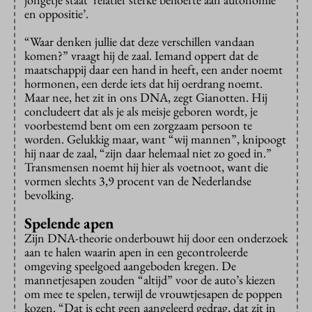
en oppositie’.
“Waar denken jullie dat deze verschillen vandaan
komen?” vraagt hij de zaal. Iemand oppert dat de
maatschappij daar een hand in heeft, een ander noemt
hormonen, een derde iets dat hij oerdrang noemt.
Maar nee, het zit in ons DNA, zegt Gianotten. Hij
concludeert dat als je als meisje geboren wordt, je
voorbestemd bent om een zorgzaam persoon te
worden. Gelukkig maar, want “wij mannen”, knipoogt
hij naar de zaal, “zijn daar helemaal niet zo goed in.”
Transmensen noemt hij hier als voetnoot, want die
vormen slechts 3,9 procent van de Nederlandse
bevolking.
Spelende apen
Zijn DNA-theorie onderbouwt hij door een onderzoek
aan te halen waarin apen in een gecontroleerde
omgeving speelgoed aangeboden kregen. De
mannetjesapen zouden “altijd” voor de auto’s kiezen
om mee te spelen, terwijl de vrouwtjesapen de poppen
kozen. “Dat is echt geen aangeleerd gedrag, dat zit in