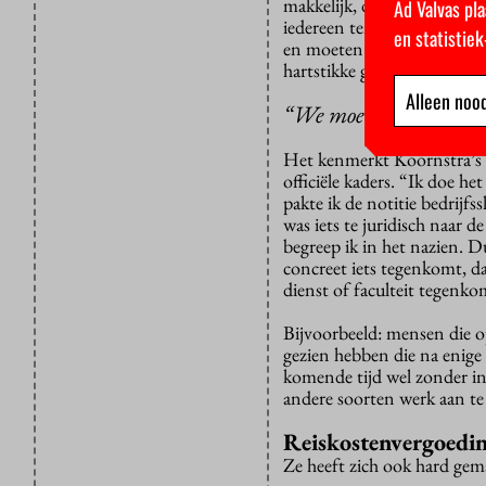
makkelijk, dat begrijp ik ze
Ad Valvas pla
iedereen ten goede komen”, 
en statistie
en moeten we mensen wel l
hartstikke goed! Sla nieuwe
Alleen nood
“We moeten mensen nie
Het kenmerkt Koornstra’s s
officiële kaders. “Ik doe 
pakte ik de notitie bedrijfss
was iets te juridisch naar 
begreep ik in het nazien. Du
concreet iets tegenkomt, da
dienst of faculteit tegenko
Bijvoorbeeld: mensen die o
gezien hebben die na enige 
komende tijd wel zonder in
andere soorten werk aan te
Reiskostenvergoedi
Ze heeft zich ook hard gem