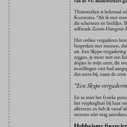
van de VU-medewerkers gaat
Thuiswerken is helemaal n
Koornstra. “Als ik met men
die schermen en beeldjes. 
selfmade Zoom-Hangout-D
Het online vergaderen komt 
bespreken met mensen, dus i
uit. Een Skype-vergadering 
zeggen, je moet met een kno
dopjes in mijn oren, die m
instellingen niet had aange
dus extra bij, naast de crisi
“Een Skype-vergadering
En ze mist het fysieke pers
het verpleeghuis bij haar 
afleveren en heb ik vanaf de
mensen niet mag aanraken, 
Hobbyisme financie