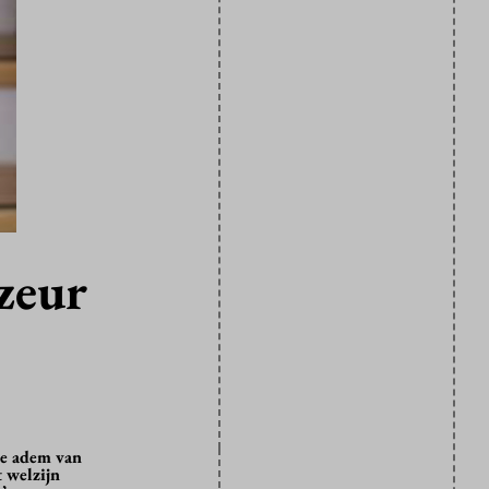
zeur
te adem van
 welzijn