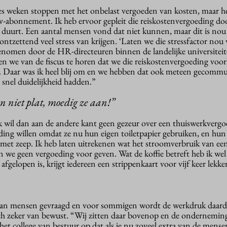
zes weken stoppen met het onbelast vergoeden van kosten, maar h
abonnement. Ik heb ervoor gepleit die reiskostenvergoeding doo
s duurt. Een aantal mensen vond dat niet kunnen, maar dit is nou 
ntzettend veel stress van krijgen. ‘Laten we die stressfactor no
genomen door de HR-directeuren binnen de landelijke universitei
 we van de fiscus te horen dat we die reiskostenvergoeding voor
. Daar was ik heel blij om en we hebben dat ook meteen gecomm
snel duidelijkheid hadden.”
n niet plat, moedig ze aan!”
k wil dan aan de andere kant geen gezeur over een thuiswerkvergo
ding willen omdat ze nu hun eigen toiletpapier gebruiken, en hu
met zeep. Ik heb laten uitrekenen wat het stroomverbruik van een
an we geen vergoeding voor geven. Wat de koffie betreft heb ik wel 
afgelopen is, krijgt iedereen een strippenkaart voor vijf keer lekker
van mensen gevraagd en voor sommigen wordt de werkdruk daard
ch zeker van bewust. “Wij zitten daar bovenop en de ondernemin
t college van bestuur op dat als je nu zoveel extra van de mensen