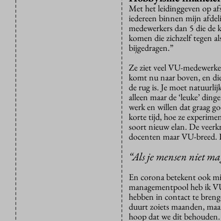
Met het leidinggeven op afs
iedereen binnen mijn afdeli
medewerkers dan 5 die de ka
komen die zichzelf tegen a
bijgedragen.”
Ze ziet veel VU-medewerker
komt nu naar boven, en die
de rug is. Je moet natuurli
alleen maar de ‘leuke’ ding
werk en willen dat graag go
korte tijd, hoe ze experime
soort nieuw elan. De veerkr
docenten maar VU-breed. 
“Als je mensen niet ma
En corona betekent ook m
managementpool heb ik VU
hebben in contact te breng
duurt zoiets maanden, maar
hoop dat we dit behouden.