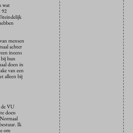
s wat
e 92
iteindelijk
 hebben
d van mensen
maal achter
reen ineens
 bij hun
maal doen in
rake van een
t alleen bij
n de VU
 te doen
 “Normaal
bestuur. Ik
te om