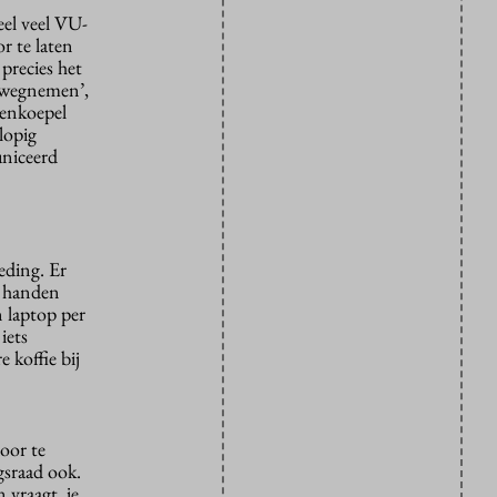
eel veel VU-
r te laten
precies het
u wegnemen’,
tenkoepel
lopig
uniceerd
eding. Er
n handen
 laptop per
iets
e koffie bij
oor te
gsraad ook.
 vraagt, je