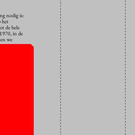
ng nodig is:
 het
ot de hele
1970, in de
ten we
en zorgen
ten zien en
recht
an één kant
 straks
goede
mensen erg
 ook niet