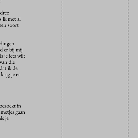
’
drée
 ik met al
een soort
 dingen
 er bij mij
 je iets wilt
van die
dat ik de
rijg je er
 bezoekt in
emetjes gaan
ls je