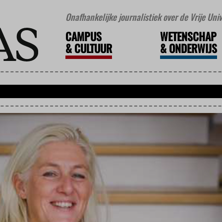
Onafhankelijke journalistiek over de Vrije Un
CAMPUS
WETENSCHAP
&
CULTUUR
&
ONDERWIJS