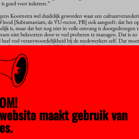
t is goed voor iedereen.”
olgens Koornstra wel duidelijk geworden waar een cultuurveranderi
Vinod [Subramaniam, de VU-rector, PB] ook aangeeft: dat het op
lijk is, maar dat het nog niet in volle omvang is doorgedrongen t
sen niet beknotten door te veel proberen te managen. Dat is zo 
l heel veel verantwoordelijkheid bij de medewerkers zelf. Dat moe
want dat zien we nu aan de VU ook naar boven komen en we moet
erugveert. Laten we gebruikmaken van de talenten die mensen nu la
ld
emingsraad ook over moppert, dat veel medewerkers niet tot hun 
er van leidinggeven van sommige managers. “En dat begrijp ik a
edewerkers worden soms onnodig kleingehouden door sommige
OM!
s leidinggevende ook moeilijk om mensen de ruimte te geven, want
 jij. En niet iedereen is nog even goed toegerust als leidinggevende.
website maakt gebruik van
 groeien en bloeien en zelf een stapje naar achteren doen. Als je 
, straalt het ook op jou af. Ik merk aan de VU nog weleens dat 
es.
en dat helpt het groeiproces helemaal niet.”
natuurlijk klem en heeft ‘gezeur van bovenáf en onderaf, dat is