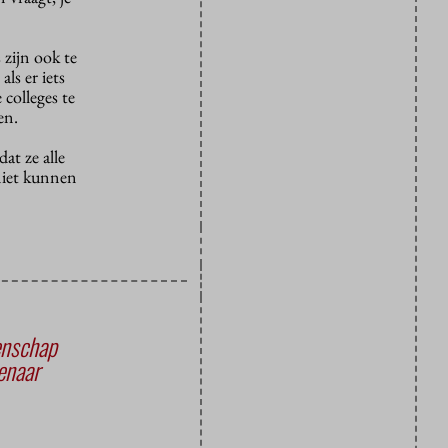
zijn ook te
ls er iets
colleges te
en.
at ze alle
niet kunnen
enschap
enaar