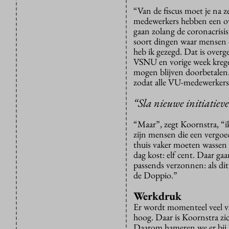
“Van de fiscus moet je na 
medewerkers hebben een ov-
gaan zolang de coronacrisi
soort dingen waar mensen o
heb ik gezegd. Dat is over
VSNU en vorige week kregen
mogen blijven doorbetalen
zodat alle VU-medewerkers 
“Sla nieuwe initiatieve
“Maar”, zegt Koornstra, “i
zijn mensen die een vergoe
thuis vaker moeten wassen 
dag kost: elf cent. Daar ga
passends verzonnen: als dit 
de Doppio.”
Werkdruk
Er wordt momenteel veel 
hoog. Daar is Koornstra zi
Daarom hameren we er bij he