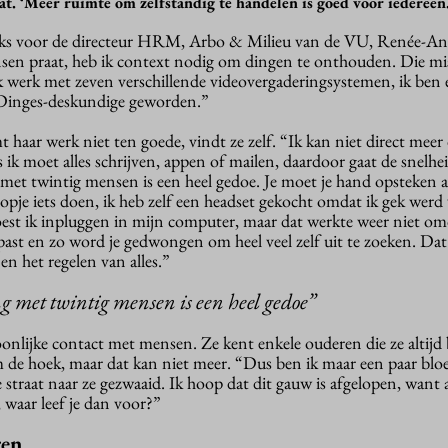
. ‘Meer ruimte om zelfstandig te handelen is goed voor iedereen.
iks voor de directeur HRM, Arbo & Milieu van de VU, Renée-An
sen praat, heb ik context nodig om dingen te onthouden. Die mis
Ik werk met zeven verschillende videovergaderingsystemen, ik ben 
inges-deskundige geworden.”
haar werk niet ten goede, vindt ze zelf. “Ik kan niet direct meer
k moet alles schrijven, appen of mailen, daardoor gaat de snelheid
met twintig mensen is een heel gedoe. Je moet je hand opsteken als
pje iets doen, ik heb zelf een headset gekocht omdat ik gek werd 
oest ik inpluggen in mijn computer, maar dat werkte weer niet om
past en zo word je gedwongen om heel veel zelf uit te zoeken. Dat k
s en het regelen van alles.”
 met twintig mensen is een heel gedoe”
oonlijke contact met mensen. Ze kent enkele ouderen die ze altijd
om de hoek, maar dat kan niet meer. “Dus ben ik maar een paar blo
 straat naar ze gezwaaid. Ik hoop dat dit gauw is afgelopen, want a
waar leef je dan voor?”
ren