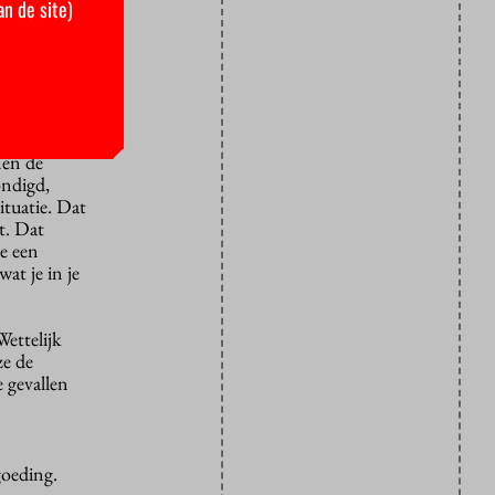
n, zou dat
an de site)
d geforceerd
zijn,
nen de
ondigd,
situatie. Dat
t. Dat
je een
at je in je
ettelijk
ze de
 gevallen
goeding.