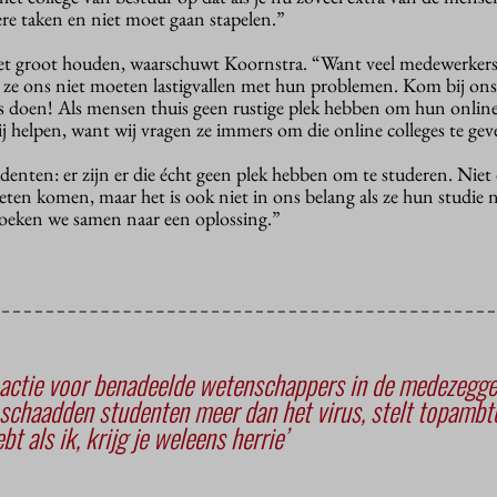
re taken en niet moet gaan stapelen.”
t groot houden, waarschuwt Koornstra. “Want veel medewerkers 
 ze ons niet moeten lastigvallen met hun problemen. Kom bij ons a
s doen! Als mensen thuis geen rustige plek hebben om hun online 
j helpen, want wij vragen ze immers om die online colleges te gev
denten: er zijn er die écht geen plek hebben om te studeren. Niet d
en komen, maar het is ook niet in ons belang als ze hun studie 
, zoeken we samen naar een oplossing.”
actie voor benadeelde wetenschappers in de medezegg
chaadden studenten meer dan het virus, stelt topambt
bt als ik, krijg je weleens herrie’