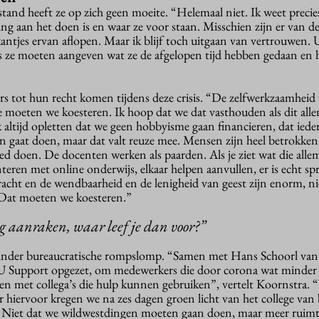
tand heeft ze op zich geen moeite. “Helemaal niet. Ik weet precie
ng aan het doen is en waar ze voor staan. Misschien zijn er van d
ntjes ervan aflopen. Maar ik blijf toch uitgaan van vertrouwen. U
ls ze moeten aangeven wat ze de afgelopen tijd hebben gedaan en
s tot hun recht komen tijdens deze crisis. “De zelfwerkzaamhei
 moeten we koesteren. Ik hoop dat we dat vasthouden als dit alle
jk altijd opletten dat we geen hobbyisme gaan financieren, dat iede
en gaat doen, maar dat valt reuze mee. Mensen zijn heel betrokken
ed doen. De docenten werken als paarden. Als je ziet wat die alle
nteren met online onderwijs, elkaar helpen aanvullen, er is echt sp
acht en de wendbaarheid en de lenigheid van geest zijn enorm, nie
Dat moeten we koesteren.”
g aanraken, waar leef je dan voor?”
inder bureaucratische rompslomp. “Samen met Hans Schoorl va
 Support opgezet, om medewerkers die door corona wat minder
en met collega’s die hulp kunnen gebruiken”, vertelt Koornstra.
 hiervoor kregen we na zes dagen groen licht van het college van 
 Niet dat we wildwestdingen moeten gaan doen, maar meer ruim