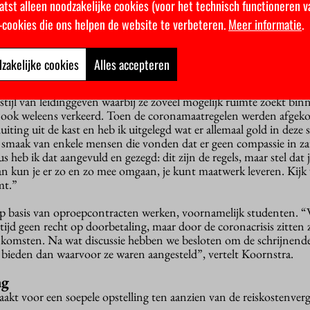
ker, maar als we allemaal wat soepeler in de wedstrijd zouden zitte
atst alleen noodzakelijke cookies (voor het technisch functioneren v
aldus Koornstra. “Nu, in deze crisissituatie, wordt die soepelhei
k-cookies die ons helpen de website te verbeteren.
Meer informatie
.
oslaten. Soms doen medewerkers dus dingen die niet afgesproken 
 initiatieven niet plat met bezwaren, moedig ze aan!”
zakelijke cookies
Alles accepteren
t beknotten door te veel proberen te managen”
tijl van leidinggeven waarbij ze zoveel mogelijk ruimte zoekt bin
het ook weleens verkeerd. Toen de coronamaatregelen werden afgek
luiting uit de kast en heb ik uitgelegd wat er allemaal gold in deze 
de smaak van enkele mensen die vonden dat er geen compassie in za
s heb ik dat aangevuld en gezegd: dit zijn de regels, maar stel dat 
n kun je er zo en zo mee omgaan, je kunt maatwerk leveren. Kijk w
mt.”
p basis van oproepcontracten werken, voornamelijk studenten. “W
tijd geen recht op doorbetaling, maar door de coronacrisis zitten 
komsten. Na wat discussie hebben we besloten om de schrijnende
 bieden dan waarvoor ze waren aangesteld”, vertelt Koornstra.
ng
aakt voor een soepele opstelling ten aanzien van de reiskostenver