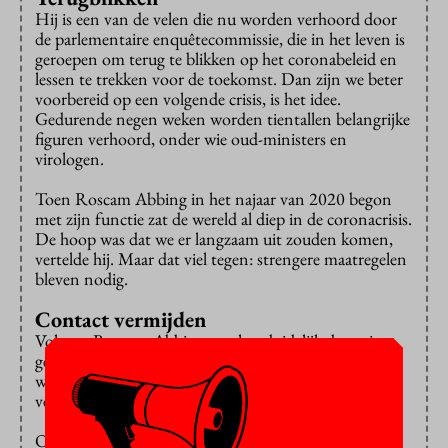
Hij is een van de velen die nu worden verhoord door
de parlementaire enquêtecommissie, die in het leven is
geroepen om terug te blikken op het coronabeleid en
lessen te trekken voor de toekomst. Dan zijn we beter
voorbereid op een volgende crisis, is het idee.
Gedurende negen weken worden tientallen belangrijke
figuren verhoord, onder wie oud-ministers en
virologen.
Toen Roscam Abbing in het najaar van 2020 begon
met zijn functie zat de wereld al diep in de coronacrisis.
De hoop was dat we er langzaam uit zouden komen,
vertelde hij. Maar dat viel tegen: strengere maatregelen
bleven nodig.
Contact vermijden
Volgens Roscam Abbing was het duidelijk dat er iets
gedaan moest worden voor jongeren, “die eigenlijk
weinig te vrezen hadden van het virus, maar wel heel
veel last hadden van de maatregelen”.
Om de verspreiding van het virus tegen te gaan, wil je