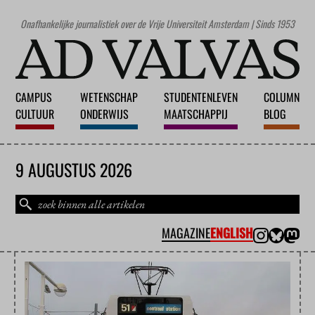
Onafhankelijke journalistiek over de Vrije Universiteit Amsterdam | Sinds 1953
CAMPUS
WETENSCHAP
STUDENTENLEVEN
COLUMN
CULTUUR
ONDERWIJS
MAATSCHAPPIJ
BLOG
9 AUGUSTUS 2026
MAGAZINE
ENGLISH