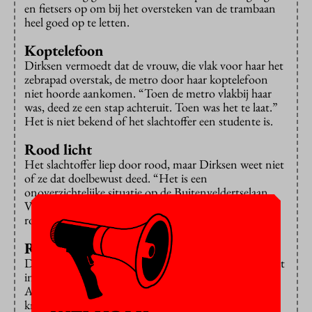
en fietsers op om bij het oversteken van de trambaan
heel goed op te letten.
Koptelefoon
Dirksen vermoedt dat de vrouw, die vlak voor haar het
zebrapad overstak, de metro door haar koptelefoon
niet hoorde aankomen. “Toen de metro vlakbij haar
was, deed ze een stap achteruit. Toen was het te laat.”
Het is niet bekend of het slachtoffer een studente is.
Rood licht
Het slachtoffer liep door rood, maar Dirksen weet niet
of ze dat doelbewust deed. “Het is een
onoverzichtelijke situatie op de Buitenveldertselaan.
Voor de rijbaan krijg je groen, dan heeft de trambaan
rood licht en daarna mag je weer verder oversteken.”
Risicokruispunt
De kruising Buitenveldertselaan – De Boelelaan wordt
in een
onderzoeksrapport
van stadsregio
Amsterdam uit 2013 een plek van ‘hoogfrequente
kruisende conflicten’ genoemd. In lekentaal: er