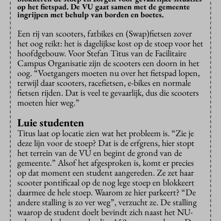
op het fietspad. De VU gaat samen met de gemeente
ingrijpen met behulp van borden en boetes.
Een rij van scooters, fatbikes en (Swap)fietsen zover
het oog reikt: het is dagelijkse kost op de stoep voor het
hoofdgebouw. Voor Stefan Titus van de Facilitaire
Campus Organisatie zijn de scooters een doorn in het
oog. “Voetgangers moeten nu over het fietspad lopen,
terwijl daar scooters, racefietsen, e-bikes en normale
fietsen rijden. Dat is veel te gevaarlijk, dus die scooters
moeten hier weg.”
Luie studenten
Titus laat op locatie zien wat het probleem is. “Zie je
deze lijn voor de stoep? Dat is de erfgrens, hier stopt
het terrein van de VU en begint de grond van de
gemeente.” Alsof het afgesproken is, komt er precies
op dat moment een student aangereden. Ze zet haar
scooter pontificaal op de nog lege stoep en blokkeert
daarmee de hele stoep. Waarom ze hier parkeert? “De
andere stalling is zo ver weg”, verzucht ze. De stalling
waarop de student doelt bevindt zich naast het NU-