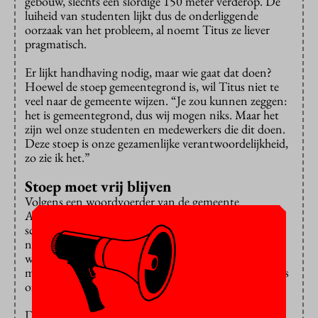
gebouw, slechts een slordige 150 meter verderop. De
luiheid van studenten lijkt dus de onderliggende
oorzaak van het probleem, al noemt Titus ze liever
pragmatisch.
Er lijkt handhaving nodig, maar wie gaat dat doen?
Hoewel de stoep gemeentegrond is, wil Titus niet te
veel naar de gemeente wijzen. “Je zou kunnen zeggen:
het is gemeentegrond, dus wij mogen niks. Maar het
zijn wel onze studenten en medewerkers die dit doen.
Deze stoep is onze gezamenlijke verantwoordelijkheid,
zo zie ik het.”
Stoep moet vrij blijven
Volgens een woordvoerder van de gemeente
Amsterdam zijn er rond de VU voldoende fiets- en
scooterparkeerplaatsen beschikbaar. ‘Het zou dus niet
nodig moeten zijn de fiets op de stoep te parkeren,
waardoor de doorgang wordt geblokkeerd. De stoep
moet namelijk goed toegankelijk zijn voor voetgangers
of mensen in een rolstoel.’
De woordvoerder beweert dat de gemeente al