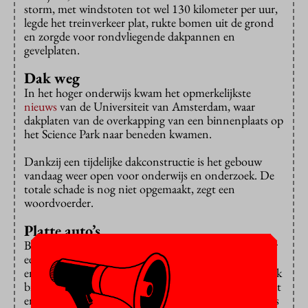
storm, met windstoten tot wel 130 kilometer per uur,
legde het treinverkeer plat, rukte bomen uit de grond
en zorgde voor rondvliegende dakpannen en
gevelplaten.
Dak weg
In het hoger onderwijs kwam het opmerkelijkste
nieuws
van de Universiteit van Amsterdam, waar
dakplaten van de overkapping van een binnenplaats op
het Science Park naar beneden kwamen.
Dankzij een tijdelijke dakconstructie is het gebouw
vandaag weer open voor onderwijs en onderzoek. De
totale schade is nog niet opgemaakt, zegt een
woordvoerder.
Platte auto’s
Bij de TU Delft werden twee auto’s
verpletterd
onder
een forse boom, waaide een zonnepaneel van het dak
en lieten de gevelplaten van een studentenflat los. Ook
bij het Polakgebouw van de Erasmus Universiteit – dat
enkele maanden geleden al even werd gesloten wegens