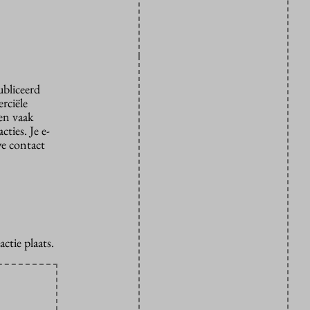
ubliceerd
rciële
den vaak
ties. Je e-
we contact
ctie plaats.