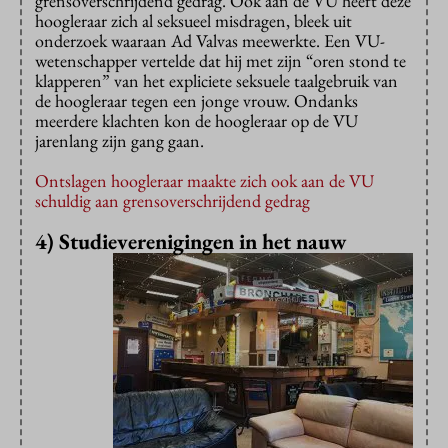
grensoverschrijdend gedrag. Ook aan de VU heeft deze
hoogleraar zich al seksueel misdragen, bleek uit
onderzoek waaraan Ad Valvas meewerkte. Een VU-
wetenschapper vertelde dat hij met zijn “oren stond te
klapperen” van het expliciete seksuele taalgebruik van
de hoogleraar tegen een jonge vrouw. Ondanks
meerdere klachten kon de hoogleraar op de VU
jarenlang zijn gang gaan.
Ontslagen hoogleraar maakte zich ook aan de VU
schuldig aan grensoverschrijdend gedrag
4) Studieverenigingen in het nauw