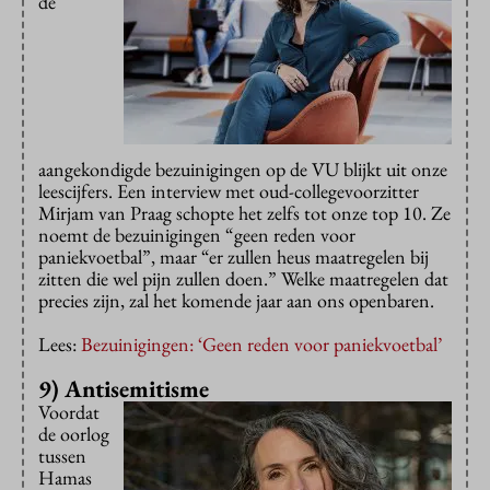
de
aangekondigde bezuinigingen op de VU blijkt uit onze
leescijfers. Een interview met oud-collegevoorzitter
Mirjam van Praag schopte het zelfs tot onze top 10. Ze
noemt de bezuinigingen “geen reden voor
paniekvoetbal”, maar “er zullen heus maatregelen bij
zitten die wel pijn zullen doen.” Welke maatregelen dat
precies zijn, zal het komende jaar aan ons openbaren.
Lees:
Bezuinigingen: ‘Geen reden voor paniekvoetbal’
9) Antisemitisme
Voordat
de oorlog
tussen
Hamas