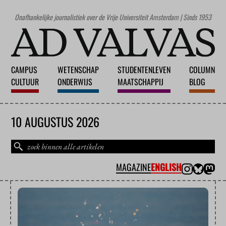
Onafhankelijke journalistiek over de Vrije Universiteit Amsterdam | Sinds 1953
CAMPUS
WETENSCHAP
STUDENTENLEVEN
COLUMN
CULTUUR
ONDERWIJS
MAATSCHAPPIJ
BLOG
10 AUGUSTUS 2026
MAGAZINE
ENGLISH