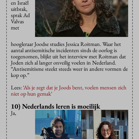
en Israël
uitbrak,
sprak Ad
Valvas
met
hoogleraar Joodse studies Jessica Roitman. Waar het
aantal antisemitische incidenten sinds de oorlog is
toegenomen, blijkt uit het interview met Roitman dat
Joden zich al langer onveilig voelen in Nederland.
“Antisemitisme steekt steeds weer in andere vormen de
kop op.”
Lees:
‘Als je zegt dat je Joods bent, voelen mensen zich
niet op hun gemak’
10) Nederlands leren is moeilijk
Ja,