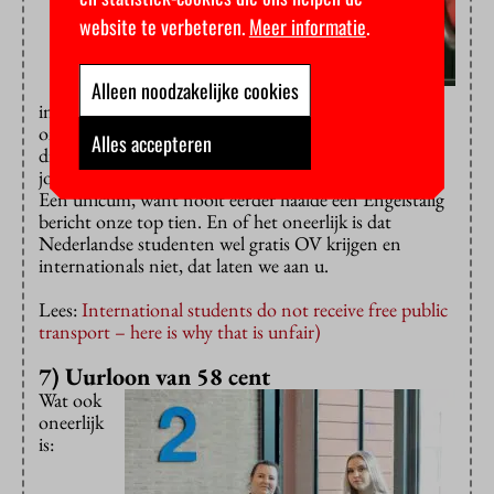
website te verbeteren.
Meer informatie
.
Alleen noodzakelijke cookies
internationale studenten geen gratis OV krijgen,
onderbouwde VU-student Julius E. O. Fintelmann in
Alles accepteren
dit artikel (inmiddels is hij bekend van zijn
journalistieke platform
The European Correspondent
).
Een unicum, want nooit eerder haalde een Engelstalig
bericht onze top tien. En of het oneerlijk is dat
Nederlandse studenten wel gratis OV krijgen en
internationals niet, dat laten we aan u.
Lees:
International students do not receive free public
transport – here is why that is unfair)
7) Uurloon van 58 cent
Wat ook
oneerlijk
is: