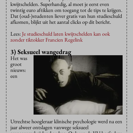
kwijtschelden. Superhandig, al moet je eerst even
twintig euro aftikken om toegang tot de tips te krijgen.
Dat (oud-)studenten liever gratis van hun studieschuld
afkomen, blijkt uit het aantal clicks op dit bericht.
Lees:
Je studieschuld laten kwijtschelden kan ook
zonder tiktokker Francien Regelink
3) Seksueel wangedrag
Het was
groot
nieuws:
een
Utrechtse hoogleraar klinische psychologie werd na een
jaar alweer ontslagen vanwege seksueel