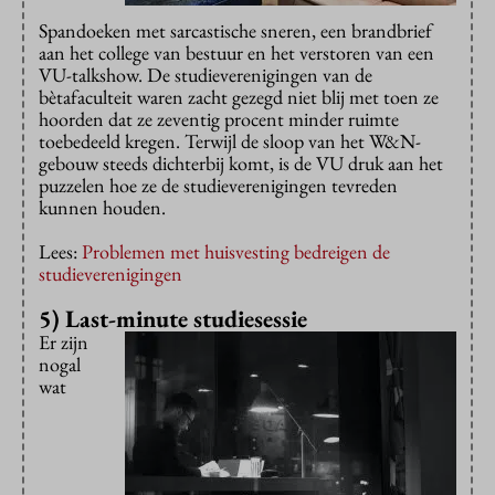
Spandoeken met sarcastische sneren, een brandbrief
aan het college van bestuur en het verstoren van een
VU-talkshow. De studieverenigingen van de
bètafaculteit waren zacht gezegd niet blij met toen ze
hoorden dat ze zeventig procent minder ruimte
toebedeeld kregen. Terwijl de sloop van het W&N-
gebouw steeds dichterbij komt, is de VU druk aan het
puzzelen hoe ze de studieverenigingen tevreden
kunnen houden.
Lees:
Problemen met huisvesting bedreigen de
studieverenigingen
5) Last-minute studiesessie
Er zijn
nogal
wat