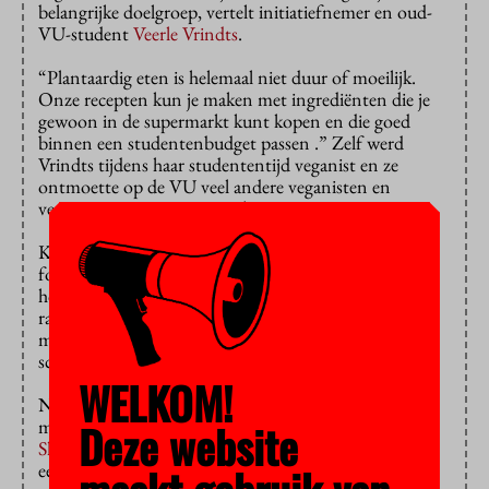
belangrijke doelgroep, vertelt initiatiefnemer en oud-
VU-student
Veerle Vrindts
.
“Plantaardig eten is helemaal niet duur of moeilijk.
Onze recepten kun je maken met ingrediënten die je
gewoon in de supermarkt kunt kopen en die goed
binnen een studentenbudget passen .” Zelf werd
Vrindts tijdens haar studententijd veganist en ze
ontmoette op de VU veel andere veganisten en
vegetariërs met wie ze Viva las Vegas opzette.
Komende zondag is de vierde editie van het
foodfestival met een heel scala aan
workshops
, over
hoe je voedselresten verwerkt, tot wat je moet met
rauwe chocolade, en hoe je visvrije sushi en vleesloze
mezzes maakt. De locatie is
‘old skool’
, een oud
schoolgebouw in Amsterdam Zuid.
WELKOM!
Naast workshops is er natuurlijk veel te eten en er is
muziek. ’s Avonds komt stand-up comedian
Greg
Deze website
Shapiro
, die al die vegetariërs, veganisten en hun rare
eetgewoontes eens lekker gaat ‘roosteren’. “Als