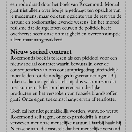
een rode draad door het boek van Rozemond. Moraal
gaat niet alleen over hoe je je gedraagt ten opzichte van
je medemens, maar ook ten opzichte van de rest van de
natuur en toekomstige levende wezens. En het moreel
realisme dat de afgelopen eeuwen de politiek heeft
overheerst heeft onze onmatigheid en overconsumptie
alleen maar aangewakkerd.
Nieuw sociaal contract
Rozemonds boek is te lezen als een pleidooi voor een
nieuw sociaal contract waarin bewustzijn over de
consequenties van ons consumptiegedrag uiteindelijk
moet leiden tot de nodige gedragsveranderingen. Bij
roken is dat ook gelukt, stelt hij, dus waarom zou dat
niet kunnen als het om het eten van dierlijke
producten en het verstoken van fossiele brandstoffen
gaat? Onze eigen toekomst hangt ervan af tenslotte.
Toch zal het niet gemakkelijk worden, want, zo werpt
Rozemond zelf tegen, onze expansiedrift is nauw
verweven met onze menselijke natuur. Daarbij haalt hij
Nietzsche aan, die vaststelt dat het menselijke verstand