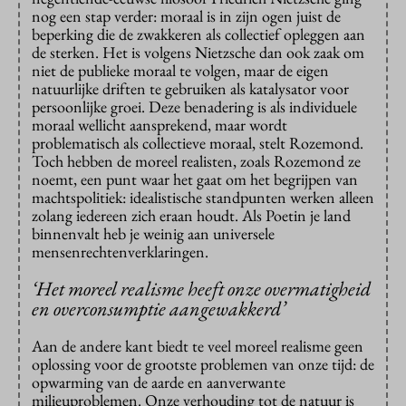
nog een stap verder: moraal is in zijn ogen juist de
beperking die de zwakkeren als collectief opleggen aan
de sterken. Het is volgens Nietzsche dan ook zaak om
niet de publieke moraal te volgen, maar de eigen
natuurlijke driften te gebruiken als katalysator voor
persoonlijke groei. Deze benadering is als individuele
moraal wellicht aansprekend, maar wordt
problematisch als collectieve moraal, stelt Rozemond.
Toch hebben de moreel realisten, zoals Rozemond ze
noemt, een punt waar het gaat om het begrijpen van
machtspolitiek: idealistische standpunten werken alleen
zolang iedereen zich eraan houdt. Als Poetin je land
binnenvalt heb je weinig aan universele
mensenrechtenverklaringen.
‘Het moreel realisme heeft onze overmatigheid
en overconsumptie aangewakkerd’
Aan de andere kant biedt te veel moreel realisme geen
oplossing voor de grootste problemen van onze tijd: de
opwarming van de aarde en aanverwante
milieuproblemen. Onze verhouding tot de natuur is