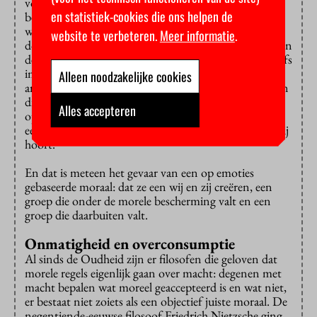
voorbeeld van een familie die haar doodgereden hond
en statistiek-cookies die ons helpen de
besluit te bakken en op te eten. Rationeel kun je hier
weinig op tegen hebben, immers, de hond was toch al
website te verbeteren.
Meer informatie
.
dood en zo wordt zijn vlees nuttig besteed. Toch zullen
de meeste mensen dit gedrag vreemd en misschien zelfs
immoreel vinden op basis van hun gevoel. Rationele
Alleen noodzakelijke cookies
argumenten zijn vaak een rechtvaardiging achteraf van
dit soort emoties, stelt Haidt. En deze emoties en
Alles accepteren
opvattingen zijn niet universeel, maar worden voor
een groot deel bepaald door de sociale groep waar je bij
hoort.
En dat is meteen het gevaar van een op emoties
gebaseerde moraal: dat ze een wij en zij creëren, een
groep die onder de morele bescherming valt en een
groep die daarbuiten valt.
Onmatigheid en overconsumptie
Al sinds de Oudheid zijn er filosofen die geloven dat
morele regels eigenlijk gaan over macht: degenen met
macht bepalen wat moreel geaccepteerd is en wat niet,
er bestaat niet zoiets als een objectief juiste moraal. De
negentiende-eeuwse filosoof Friedrich Nietzsche ging