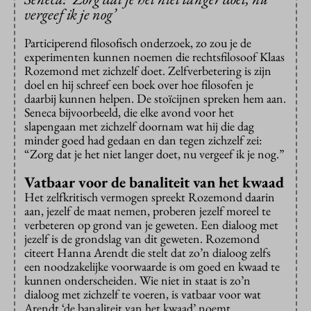
vergeef ik je nog’
Participerend filosofisch onderzoek, zo zou je de
experimenten kunnen noemen die rechtsfilosoof Klaas
Rozemond met zichzelf doet. Zelfverbetering is zijn
doel en hij schreef een boek over hoe filosofen je
daarbij kunnen helpen. De stoïcijnen spreken hem aan.
Seneca bijvoorbeeld, die elke avond voor het
slapengaan met zichzelf doornam wat hij die dag
minder goed had gedaan en dan tegen zichzelf zei:
“Zorg dat je het niet langer doet, nu vergeef ik je nog.”
Vatbaar voor de banaliteit van het kwaad
Het zelfkritisch vermogen spreekt Rozemond daarin
aan, jezelf de maat nemen, proberen jezelf moreel te
verbeteren op grond van je geweten. Een dialoog met
jezelf is de grondslag van dit geweten. Rozemond
citeert Hanna Arendt die stelt dat zo’n dialoog zelfs
een noodzakelijke voorwaarde is om goed en kwaad te
kunnen onderscheiden. Wie niet in staat is zo’n
dialoog met zichzelf te voeren, is vatbaar voor wat
Arendt ‘de banaliteit van het kwaad’ noemt.