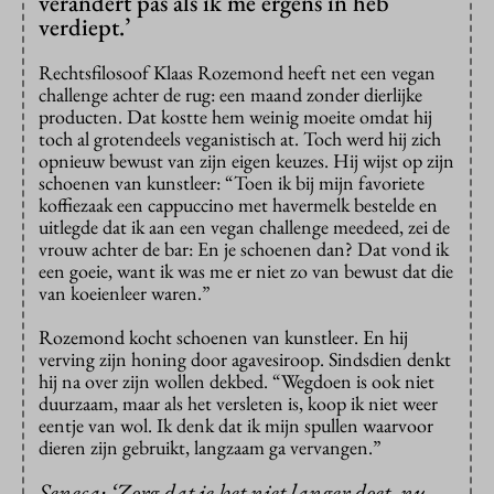
verandert pas als ik me ergens in heb
verdiept.’
Rechtsfilosoof Klaas Rozemond heeft net een vegan
challenge achter de rug: een maand zonder dierlijke
producten. Dat kostte hem weinig moeite omdat hij
toch al grotendeels veganistisch at. Toch werd hij zich
opnieuw bewust van zijn eigen keuzes. Hij wijst op zijn
schoenen van kunstleer: “Toen ik bij mijn favoriete
koffiezaak een cappuccino met havermelk bestelde en
uitlegde dat ik aan een vegan challenge meedeed, zei de
vrouw achter de bar: En je schoenen dan? Dat vond ik
een goeie, want ik was me er niet zo van bewust dat die
van koeienleer waren.”
Rozemond kocht schoenen van kunstleer. En hij
verving zijn honing door agavesiroop. Sindsdien denkt
hij na over zijn wollen dekbed. “Wegdoen is ook niet
duurzaam, maar als het versleten is, koop ik niet weer
eentje van wol. Ik denk dat ik mijn spullen waarvoor
dieren zijn gebruikt, langzaam ga vervangen.”
Seneca: ‘Zorg dat je het niet langer doet, nu