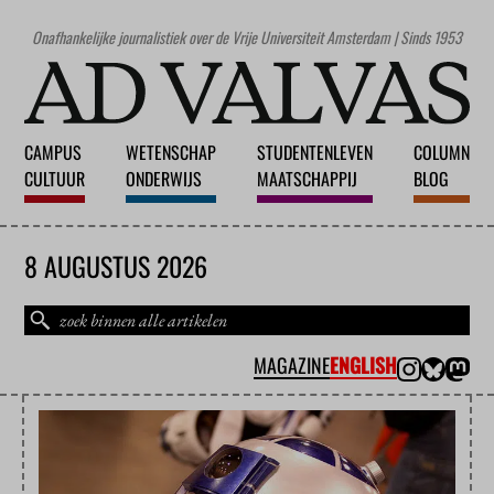
Onafhankelijke journalistiek over de Vrije Universiteit Amsterdam | Sinds 1953
CAMPUS
WETENSCHAP
STUDENTENLEVEN
COLUMN
CULTUUR
ONDERWIJS
MAATSCHAPPIJ
BLOG
8 AUGUSTUS 2026
MAGAZINE
ENGLISH