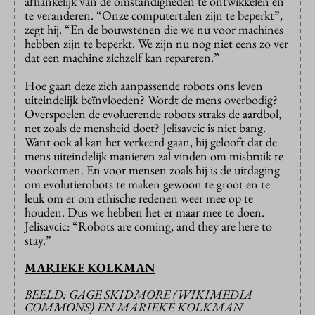
afhankelijk van de omstandigheden te ontwikkelen en
te veranderen. “Onze computertalen zijn te beperkt”,
zegt hij. “En de bouwstenen die we nu voor machines
hebben zijn te beperkt. We zijn nu nog niet eens zo ver
dat een machine zichzelf kan repareren.”
Hoe gaan deze zich aanpassende robots ons leven
uiteindelijk beïnvloeden? Wordt de mens overbodig?
Overspoelen de evoluerende robots straks de aardbol,
net zoals de mensheid doet? Jelisavcic is niet bang.
Want ook al kan het verkeerd gaan, hij gelooft dat de
mens uiteindelijk manieren zal vinden om misbruik te
voorkomen. En voor mensen zoals hij is de uitdaging
om evolutierobots te maken gewoon te groot en te
leuk om er om ethische redenen weer mee op te
houden. Dus we hebben het er maar mee te doen.
Jelisavcic: “Robots are coming, and they are here to
stay.”
MARIEKE KOLKMAN
BEELD: GAGE SKIDMORE (WIKIMEDIA
COMMONS) EN MARIEKE KOLKMAN