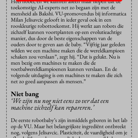
Heel nobel, en we kunnen alleen maar hopen dat de
toekomstige AI-experts net zo begaan zijn met de
mensheid als Bakshi. VU-promovendus bij informatica
Milan Jelisavcic gelooft in ieder geval ook in een
rooskleurige robottoekomst. Hij werkt aan robots die
zichzelf kunnen voortplanten op een evolutieachtige
manier, dus door de beste eigenschappen van de
ouders door te geven aan de baby. “Vijftig jaar geleden
wilden we een machine maken die de wereldkampioen
schaken zou verslaan”, zegt hij. “Dat is gelukt. Nu is
men bezig om machines te maken die de
voetbalwereldkampioenen kunnen verslaan. En de
volgende uitdaging is om machines te maken die zich
net zo goed aanpassen als mensen.”
Niet bang
‘We zijn nu nog niet eens zo ver dat een
machine zichzelf kan repareren.’
De eerste robotbaby’s zijn inmiddels geboren in het lab
op de VU. Maar het belangrijkste ingrediënt ontbreekt
nog, volgens Jelisavcic. Plasticiteit, de vaardigheid om je