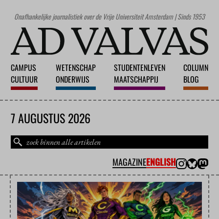
Onafhankelijke journalistiek over de Vrije Universiteit Amsterdam | Sinds 1953
CAMPUS
WETENSCHAP
STUDENTENLEVEN
COLUMN
CULTUUR
ONDERWIJS
MAATSCHAPPIJ
BLOG
7 AUGUSTUS 2026
MAGAZINE
ENGLISH