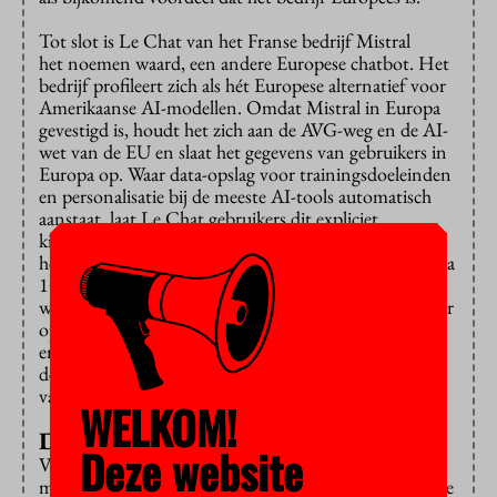
Tot slot is Le Chat van het Franse bedrijf Mistral
het noemen waard, een andere Europese chatbot. Het
bedrijf profileert zich als hét Europese alternatief voor
Amerikaanse AI-modellen. Omdat Mistral in Europa
gevestigd is, houdt het zich aan de AVG-weg en de AI-
wet van de EU en slaat het gegevens van gebruikers in
Europa op. Waar data-opslag voor trainingsdoeleinden
en personalisatie bij de meeste AI-tools automatisch
aanstaat, laat Le Chat gebruikers dit expliciet
kiezen. Daarnaast
heeft de chatbot een incognitomodus, waarbij chats na
10 minuten inactiviteit automatisch verwijderd
worden. Volgens
Android Planet
loopt Le Chat achter
op grote spelers zoals ChatGPT, Claude
en Google’s Gemini, al is
de chatbot voor eenvoudige taken, zoals het schrijven
van teksten, meer dan geschikt.
WELKOM!
Duurzame AI bestaat niet
Deze website
Vind je duurzaamheid belangrijk, dan is er misschien
maar één conclusie: gebruik AI zo min mogelijk. Iedere