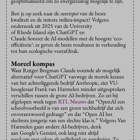
geoptimaliseerd om zo energiezuinig mogelijk te zijn.
Ben je op zoek naar de
sweetspot
van de beste
kwaliteit en de minste milieu-impact? Volgens
onderzoek uit 2025 van de University
of Rhode Island zijn ChatGPT en
Claude Sonnet de AI-modellen met de hoogste ‘eco-
efficiëntie’: ze geven de beste resultaten in verhouding
tot hun ecologische voetafdruk.
Moreel kompas
Waar Rutger Bregman Claude noemde als mogelijk
alternatief voor ChatGPT vanwege de morele keuzes
van het achterliggende bedrijf Anthropic, ziet VU-
hoogleraar Frank van Harmelen minder uitgesproken
verschillen tussen de grote AI-bedrijven. Zo zei hij
afgelopen week tegen
RTL Nieuws
dat “OpenAI een
schoolvoorbeeld is van een groot techbedrijf dat zich
onverantwoord gedraagt” en dat “Open AI het
slechtste jongetje van een slechte klas is.” Volgens Van
Harmelen gaan andere AI-bedrijven, denk
aan Google’s Gemini, ook lang niet altijd
goed om met zaken als veiligheid en regulering. Zo