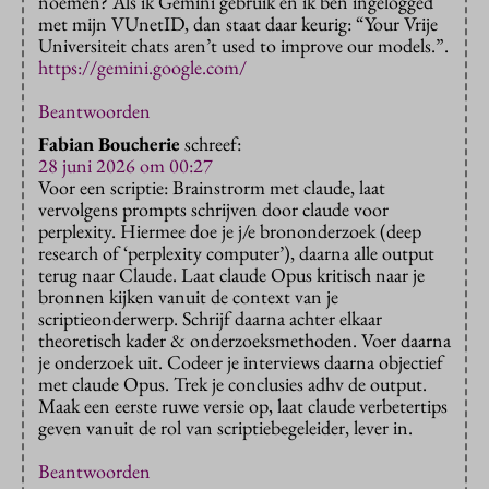
noemen? Als ik Gemini gebruik en ik ben ingelogged
met mijn VUnetID, dan staat daar keurig: “Your Vrije
Universiteit chats aren’t used to improve our models.”.
https://gemini.google.com/
Beantwoorden
Fabian Boucherie
schreef:
28 juni 2026 om 00:27
Voor een scriptie: Brainstrorm met claude, laat
vervolgens prompts schrijven door claude voor
perplexity. Hiermee doe je j/e brononderzoek (deep
research of ‘perplexity computer’), daarna alle output
terug naar Claude. Laat claude Opus kritisch naar je
bronnen kijken vanuit de context van je
scriptieonderwerp. Schrijf daarna achter elkaar
theoretisch kader & onderzoeksmethoden. Voer daarna
je onderzoek uit. Codeer je interviews daarna objectief
met claude Opus. Trek je conclusies adhv de output.
Maak een eerste ruwe versie op, laat claude verbetertips
geven vanuit de rol van scriptiebegeleider, lever in.
Beantwoorden