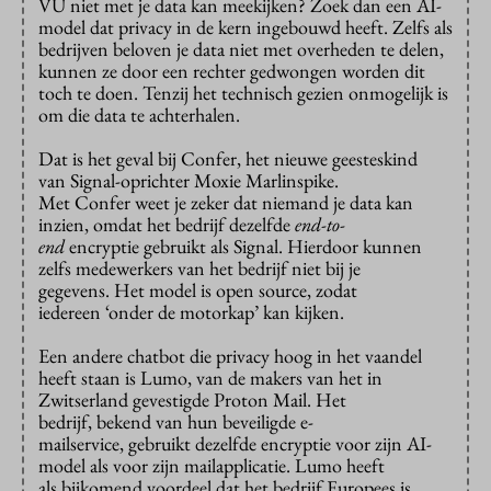
VU niet met je data kan meekijken? Zoek dan een AI-
model dat privacy in de kern ingebouwd heeft. Zelfs als
bedrijven beloven je data niet met overheden te delen,
kunnen ze door een rechter gedwongen worden dit
toch te doen. Tenzij het technisch gezien onmogelijk is
om die data te achterhalen.
Dat is het geval bij Confer, het nieuwe geesteskind
van Signal-oprichter Moxie Marlinspike.
Met Confer weet je zeker dat niemand je data kan
inzien, omdat het bedrijf dezelfde
end-to-
end
encryptie gebruikt als Signal. Hierdoor kunnen
zelfs medewerkers van het bedrijf niet bij je
gegevens. Het model is open source, zodat
iedereen ‘onder de motorkap’ kan kijken.
Een andere chatbot die privacy hoog in het vaandel
heeft staan is Lumo, van de makers van het in
Zwitserland gevestigde Proton Mail. Het
bedrijf, bekend van hun beveiligde e-
mailservice, gebruikt dezelfde encryptie voor zijn AI-
model als voor zijn mailapplicatie. Lumo heeft
als bijkomend voordeel dat het bedrijf Europees is.