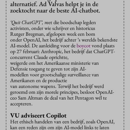
alternatief. Ad Valvas helpt je in de
zoektocht naar de beste AI-chatbot.
‘Quit ChatGPT’, m
et die boodschap legden
activisten, onder wie schrijver en historicus
Rutger Bregman, afgelopen week een bom
onder OpenAI, het bedrijf achter ’s werelds bekendste
AI-model. De aanleiding voor de
boycot
vond plaats
op 27 februari: Anthropic, het bedrijf dat ChatGPT-
concurrent Claude oprichtte,
weigerde om het Amerikaanse ministerie van
Defensie toegang te geven tot zijn AI-
modellen voor grootschalige surveillance van
Amerikanen en de productie
van autonome wapens. Terwijl het bedrijf werd
geroemd om zijn morele principes, besloot OpenAI-
ceo Sam Altman de deal van het Pentagon wél te
accepteren.
VU adviseert Copilot
Het ethisch handelen van een bedrijf, zoals OpenAI,
kan een reden zijn om zijn AI-model links te laten