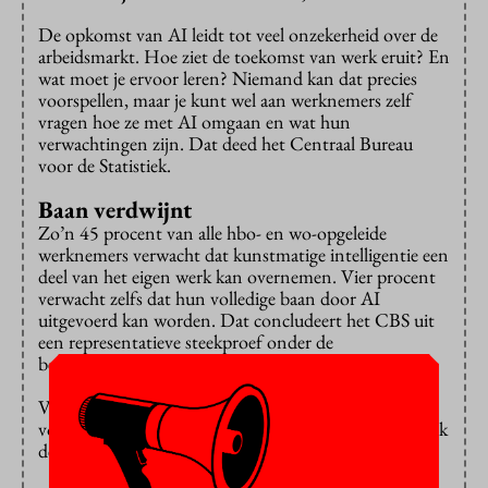
De opkomst van AI leidt tot veel onzekerheid over de
arbeidsmarkt. Hoe ziet de toekomst van werk eruit? En
wat moet je ervoor leren? Niemand kan dat precies
voorspellen, maar je kunt wel aan werknemers zelf
vragen hoe ze met AI omgaan en wat hun
verwachtingen zijn. Dat deed het Centraal Bureau
voor de Statistiek.
Baan verdwijnt
Zo’n 45 procent van alle hbo- en wo-opgeleide
werknemers verwacht dat kunstmatige intelligentie een
deel van het eigen werk kan overnemen. Vier procent
verwacht zelfs dat hun volledige baan door AI
uitgevoerd kan worden. Dat concludeert het CBS uit
een representatieve steekproef onder de
beroepsbevolking.
Van de hoogopgeleiden gebruikt 55 procent nu al AI
voor het werk en tachtig procent denkt dat het gebruik
de komende tien jaar alleen maar verder toeneemt.