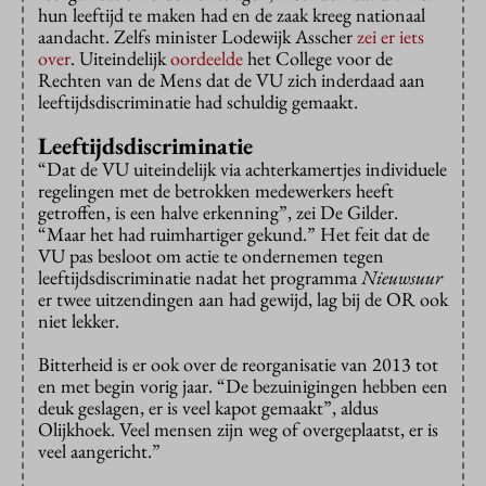
hun leeftijd te maken had en de zaak kreeg nationaal
aandacht. Zelfs minister Lodewijk Asscher
zei er iets
over
. Uiteindelijk
oordeelde
het College voor de
Rechten van de Mens dat de VU zich inderdaad aan
leeftijdsdiscriminatie had schuldig gemaakt.
Leeftijdsdiscriminatie
“Dat de VU uiteindelijk via achterkamertjes individuele
regelingen met de betrokken medewerkers heeft
getroffen, is een halve erkenning”, zei De Gilder.
“Maar het had ruimhartiger gekund.” Het feit dat de
VU pas besloot om actie te ondernemen tegen
leeftijdsdiscriminatie nadat het programma
Nieuwsuur
er twee uitzendingen aan had gewijd, lag bij de OR ook
niet lekker.
Bitterheid is er ook over de reorganisatie van 2013 tot
en met begin vorig jaar. “De bezuinigingen hebben een
deuk geslagen, er is veel kapot gemaakt”, aldus
Olijkhoek. Veel mensen zijn weg of overgeplaatst, er is
veel aangericht.”