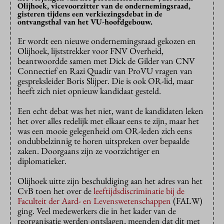
Olijhoek, vicevoorzitter van de ondernemingsraad,
gisteren tijdens een verkiezingsdebat in de
ontvangsthal van het VU-hoofdgebouw.
Er wordt een nieuwe ondernemingsraad gekozen en
Olijhoek, lijststrekker voor FNV Overheid,
beantwoordde samen met Dick de Gilder van CNV
Connectief en Razi Quadir van ProVU vragen van
gespreksleider Boris Slijper. Die is ook OR-lid, maar
heeft zich niet opnieuw kandidaat gesteld.
Een echt debat was het niet, want de kandidaten leken
het over alles redelijk met elkaar eens te zijn, maar het
was een mooie gelegenheid om OR-leden zich eens
ondubbelzinnig te horen uitspreken over bepaalde
zaken. Doorgaans zijn ze voorzichtiger en
diplomatieker.
Olijhoek uitte zijn beschuldiging aan het adres van het
CvB toen het over de
leeftijdsdiscriminatie bij de
Faculteit der Aard- en Levenswetenschappen
(FALW)
ging. Veel medewerkers die in het kader van de
reorganisatie werden ontslagen, meenden dat dit met