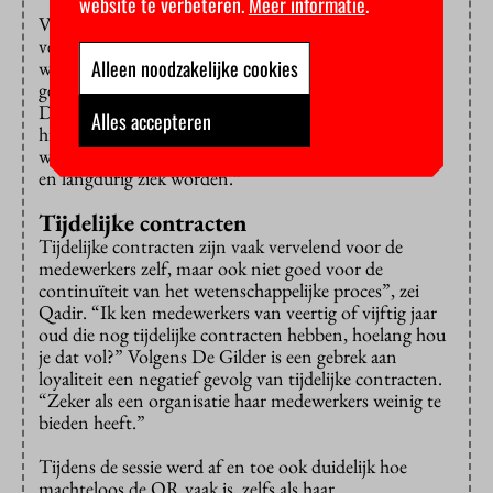
website te verbeteren.
Meer informatie
.
VU-medewerkers, zo bleek uit FNV-onderzoek,
versturen in het holst van de nacht nog
Alleen noodzakelijke cookies
werkgerelateerde emails. “Bewijs dat ze buitengewoon
gemotiveerd zijn om hun werk goed te doen”, aldus
De Gilder, waarna wat melig gelach klonk. “Nee”, zei
Alles accepteren
hij geïrriteerd, “daar moet je niet om lachen. Want het
wordt ernstig als ze door oververmoeidheid omvallen
en langdurig ziek worden.”
Tijdelijke contracten
Tijdelijke contracten zijn vaak vervelend voor de
medewerkers zelf, maar ook niet goed voor de
continuïteit van het wetenschappelijke proces”, zei
Qadir. “Ik ken medewerkers van veertig of vijftig jaar
oud die nog tijdelijke contracten hebben, hoelang hou
je dat vol?” Volgens De Gilder is een gebrek aan
loyaliteit een negatief gevolg van tijdelijke contracten.
“Zeker als een organisatie haar medewerkers weinig te
bieden heeft.”
Tijdens de sessie werd af en toe ook duidelijk hoe
machteloos de OR vaak is, zelfs als haar