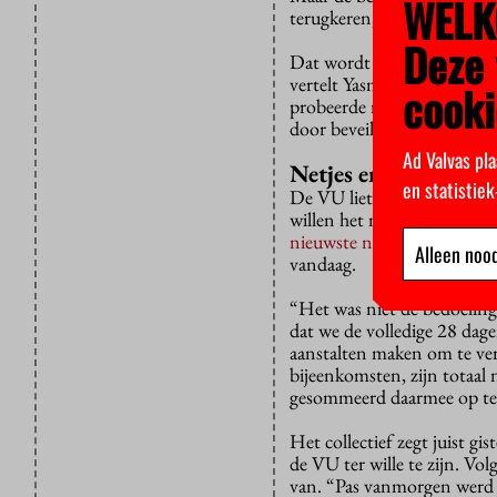
WELK
terugkeren, zegt Agterhof. 
Deze 
Dat wordt door het collecti
vertelt Yasmine van het col
cooki
probeerde me toen van de b
door beveiligers.”
Ad Valvas pla
Netjes en redelijk
en statistie
De VU liet het collectief
op
willen het netjes en redeli
nieuwste nummer van
Adv
Alleen nood
vandaag.
“Het was niet de bedoeling
dat we de volledige 28 dage
aanstalten maken om te vert
bijeenkomsten, zijn totaal 
gesommeerd daarmee op te 
Het collectief zegt juist g
de VU ter wille te zijn. V
van. “Pas vanmorgen werd e