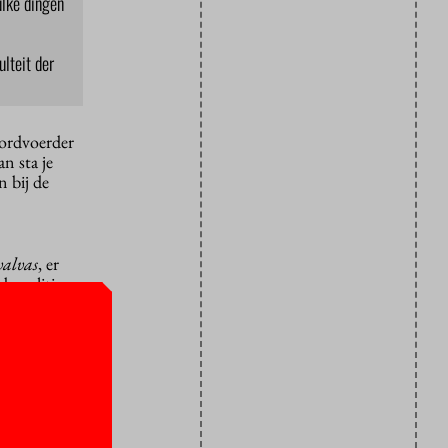
ulke dingen
ulteit der
oordvoerder
n sta je
n bij de
alvas
, er
e politie
e besloten
 aanbod aan
errast en
e doen