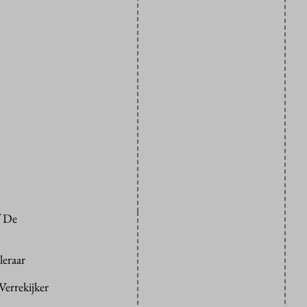
f De
leraar
Verrekijker