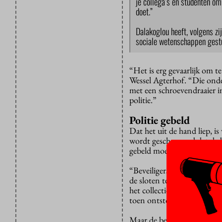
je collega’s en studenten om
doet.”
Dalakoglou heeft, volgens zij
sociale wetenschappen gestu
“Het is erg gevaarlijk om 
Wessel Agterhof. “Die onde
met een schroevendraaier in
politie.”
Politie gebeld
Dat het uit de hand liep, is
wordt geschreeuwd dat de b
gebeld moet worden.
“Beveiligers hebben vanmor
de sloten te vervangen”, z
het collectief zijn spullen
toen ontstond er wat conste
Maar de beveiliging heeft 