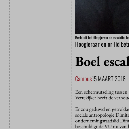
Beeld uit het filmpje van de escalatie: 
Hoogleraar en or-lid bet
Boel esca
Campus
15 MAART 2018
Een schermutseling tussen 
Verrekijker heeft de verh
Er zou geduwd en getrokken
sociale antropologie Dimit
ondernemingsraadslid Dimit
beschuldigt de VU nu van h