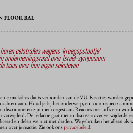
N FLOOR BAL
horen celstrafeis wegens ‘kroegopstootje’
in ondernemingsraad over Israël-symposium
e baas over hun eigen seksleven
 een e-mailadres dat is verbonden aan de VU. Reacties worden gep
n achternaam. Houd je bij het onderwerp, en toon respect: comme
n discrimineren zijn niet toegestaan. Reacties met url’s erin wor
erwijderd. De redactie gaat niet in discussie over verwijderde reac
liceerd en delen we niet met derden. We gebruiken het alleen als 
en over je reactie. Zie ook ons
privacybeleid
.