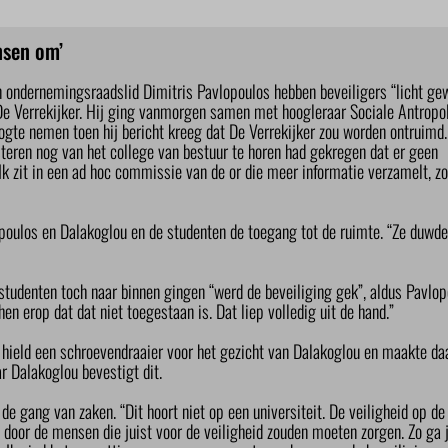
nsen om’
n ondernemingsraadslid Dimitris Pavlopoulos hebben beveiligers “licht ge
e Verrekijker. Hij ging vanmorgen samen met hoogleraar Sociale Antropo
gte nemen toen hij bericht kreeg dat De Verrekijker zou worden ontruimd.
teren nog van het college van bestuur te horen had gekregen dat er geen
k zit in een ad hoc commissie van de or die meer informatie verzamelt, zo
poulos en Dalakoglou en de studenten de toegang tot de ruimte. “Ze duwde
tudenten toch naar binnen gingen “werd de beveiliging gek”, aldus Pavlop
n erop dat dat niet toegestaan is. Dat liep volledig uit de hand.”
ield een schroevendraaier voor het gezicht van Dalakoglou en maakte da
 Dalakoglou bevestigt dit.
 de gang van zaken. “Dit hoort niet op een universiteit. De veiligheid op 
 door de mensen die juist voor de veiligheid zouden moeten zorgen. Zo ga 