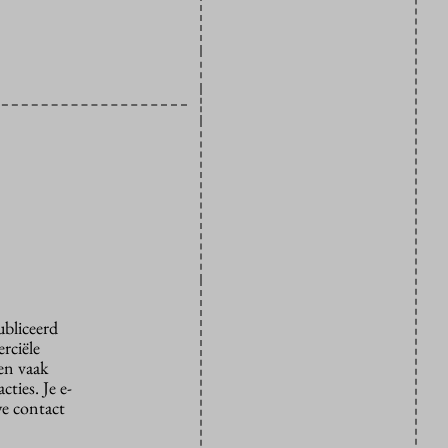
ubliceerd
rciële
den vaak
ties. Je e-
we contact