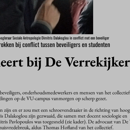
hoogleraar Sociale Antropologie Dimitris Dalakoglou in conflict met een beveiliger
rokken bij conflict tussen beveiligers en studenten
leert bij De Verrekijker
beveiligers, onderhoudsmedewerkers en mensen van het collectie
oudingen op de VU-campus vanmorgen op scherp gezet.
 zijn en er zou met een schroevendraaier in de richting van hoog
ris Dalakoglou zijn gezwaaid, die samen met docent sociologie en
ris Pavlopoulos was toegesneld (zie kader). De advocaat van De 
uisvredebreuk, aldus Thomas Hofland van het collectief.