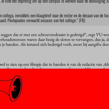
. Ik vind het onprettig om op een campus te werken waar de beveiliging z
n collega, inmiddels een klaagbrief naar de rector en de decaan van de fac
urd. Pavlopoulos verwacht excuses van het college.” (FB)
te zeggen dat er met een schroevendraaier is gedreigd”, zegt VU-w
rhoudsmensen waren daar bezig de sloten te vervangen, dus ja, da
 je handen. Als iemand zich bedreigd voelt, moet hij aangifte doe
 wel te zien op een filmpje dat in handen is van de redactie van
Adv
eveiligers met hun handen van mensen af moeten blijven en dat d
gen geconstateerd dat De Verrekijker leeg was en toen hebben w
egt Agterhof. “We zouden een brief hebben achtergelaten met het
 uit de ruimte te komen halen. Helaas werden we daarbij door hen v
rnatie. Ik kan me zo voorstellen dat ze zich overvallen voelden.”
toen het besluit genomen de ruimte weer te verlaten en de vrede t