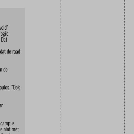
weld”
logie
 Dat
dat de raad
n de
oulos. “Ook
ar
de campus
je niet met