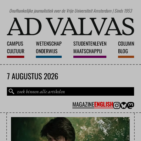
Onafhankelijke journalistiek over de Vrije Universiteit Amsterdam | Sinds 1953
CAMPUS
WETENSCHAP
STUDENTENLEVEN
COLUMN
CULTUUR
ONDERWIJS
MAATSCHAPPIJ
BLOG
7 AUGUSTUS 2026
MAGAZINE
ENGLISH