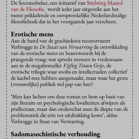
De Socratesbeker, een initiatief van
Stichting Maand
van de Filosofie
, wordt ieder jaar uitgereikt aan het
meest prikkelende en oorspronkelijke Nederlandstalige
filosofieboek dat in het voorgaande jaar verscheen.
Erotische mens
Aan de hand van de geschiedenis reconstrueert
Verbrugge in
De Staat van Verwarring
de ontwikkeling
van de erotische mens en beantwoordt hij de
prangende vraag: wat spreekt mensen in vredesnaam
aan in de megabestseller
Vijftig Tinten Grijs
, de
erotische trilogie waar snobs en intellectuelen collectief
de kachel mee hebben aangemaakt, maar waar het grote
(vrouwelijke) publiek wel pap van lust?
‘Men kan lachen om deze roman en hem op basis van
zijn literaire en psychologische kwaliteiten afwijzen als
prullectuur, maar dan onderschat men de diepte van de
problematiek die erin tot uitdrukking komt’, aldus
Verbrugge in Staat van Verwarring.
Sadomasochistische verhouding