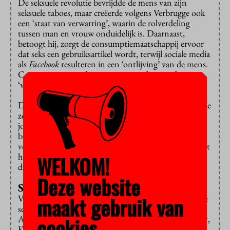
De seksuele revolutie bevrijdde de mens van zijn
seksuele taboes, maar creëerde volgens Verbrugge ook
een ‘staat van verwarring’, waarin de rolverdeling
tussen man en vrouw onduidelijk is. Daarnaast,
betoogt hij, zorgt de consumptiemaatschappij ervoor
dat seks een gebruiksartikel wordt, terwijl sociale media
als
Facebook
resulteren in een ‘ontlijving’ van de mens.
Contacten met andere mensen worden steeds
‘virtueler’, tot seksuele contacten aan toe.
Daarom spreekt
Vijftig Tinten Grijs
volgens Verbrugge
zoveel mensen aan. Het verhaal over een intelligente
jongedame die een sadomasochistische verhouding
begint met een mysterieuze miljardair is een pleidooi
voor de terugkeer naar de traditionele waarden van het
huwelijk waarin de rollen van man en vrouw weer
WELKOM!
duidelijk zijn verdeeld.
Deze website
Seksuele revolutie
maakt gebruik van
Verbrugge beschrijft de geschiedenis van de menselijke
seksualiteit aan de hand van de Dyonische mysteriën,
cookies.
Aristoteles en Plato, de christelijke filosofie, Heidegger,
Kant, Hegel, en Kierkegaard, de Verlichting, Markies