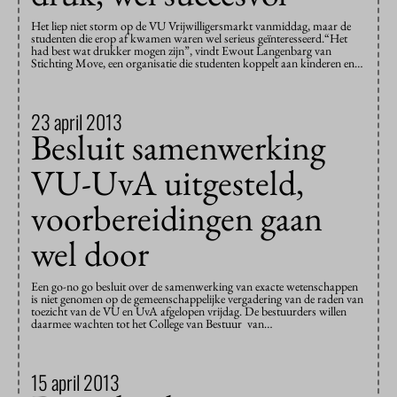
Het liep niet storm op de VU Vrijwilligersmarkt vanmiddag, maar de
studenten die erop af kwamen waren wel serieus geïnteresseerd.“Het
had best wat drukker mogen zijn”, vindt Ewout Langenbarg van
Stichting Move, een organisatie die studenten koppelt aan kinderen en…
23 april 2013
Besluit samenwerking
VU-UvA uitgesteld,
voorbereidingen gaan
wel door
Een go-no go besluit over de samenwerking van exacte wetenschappen
is niet genomen op de gemeenschappelijke vergadering van de raden van
toezicht van de VU en UvA afgelopen vrijdag. De bestuurders willen
daarmee wachten tot het College van Bestuur van…
15 april 2013