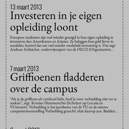
13 maart 2013
Investeren in je eigen
opleiding loont
Europese studenten zijn veel minder geneigd in hun eigen opleiding te
investeren dan Amerikanen en Aziaten. Ze beleggen hun geld liever in
aandelen, hoewel dat een veel minder rendabele investering is. Dat zegt
Andreas Schleicher, onderwijsexpert van de OECD (Organisation…
7 maart 2013
Griffioenen fladderen
over de campus
“Als je de griffioen als symbool hebt, hoef je voor verbeelding niet ver te
zoeken”, zegt Kristien Hemmerechts (Schrijver op Locatie en
VUsionair). Verbeelding is het jaarthema van de VU en de nieuwe
campustentoonstelling Verbeelding gezocht! sluit daarop aan. Beelden…