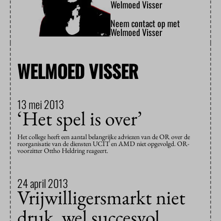
Welmoed Visser
Neem contact op met
Welmoed Visser
WELMOED VISSER
13 mei 2013
‘Het spel is over’
Het college heeft een aantal belangrijke adviezen van de OR over de
reorganisatie van de diensten UCIT en AMD niet opgevolgd. OR-
voorzitter Ottho Heldring reageert.
24 april 2013
Vrijwilligersmarkt niet
druk, wel succesvol