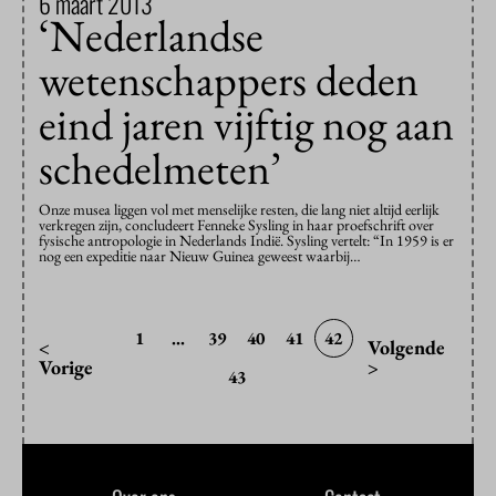
6 maart 2013
‘Nederlandse
wetenschappers deden
eind jaren vijftig nog aan
schedelmeten’
Onze musea liggen vol met menselijke resten, die lang niet altijd eerlijk
verkregen zijn, concludeert Fenneke Sysling in haar proefschrift over
fysische antropologie in Nederlands Indië. Sysling vertelt: “In 1959 is er
nog een expeditie naar Nieuw Guinea geweest waarbij…
1
...
39
40
41
42
<
Volgende
Vorige
>
43