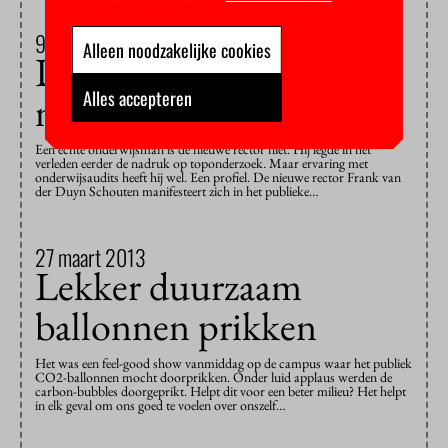
9 april 2013
Alleen noodzakelijke cookies
De nieuwe rector houdt
Alles accepteren
niet van zesjes
Een echte onderwijsman is de nieuwe rector niet. Hij legde in het
verleden eerder de nadruk op toponderzoek. Maar ervaring met
onderwijsaudits heeft hij wel. Een profiel. De nieuwe rector Frank van
der Duyn Schouten manifesteert zich in het publieke…
27 maart 2013
Lekker duurzaam
ballonnen prikken
Het was een feel-good show vanmiddag op de campus waar het publiek
CO2-ballonnen mocht doorprikken. Onder luid applaus werden de
carbon-bubbles doorgeprikt. Helpt dit voor een beter milieu? Het helpt
in elk geval om ons goed te voelen over onszelf…