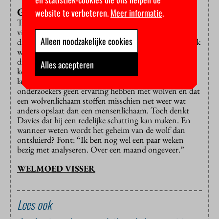
Geen ervaring met wolven
website te verbeteren.
Meer informatie
.
Terug naar de wolf. Wat hopen de onderzoekers te
vinden? “We kunnen een regio vaststellen waar het
Alleen noodzakelijke cookies
dier vandaan komt en geleefd heeft, maar heel specifiek
wordt het niet”, waarschuwt Davies alvast. “Of het
dier uit de grensregio van Duitsland en Nederland
Alles accepteren
komt, of uit Duitsland of Nederland is bijvoorbeeld
lastig te zeggen.” Complicerende factor is dat de
onderzoekers geen ervaring hebben met wolven en dat
een wolvenlichaam stoffen misschien net weer wat
anders opslaat dan een mensenlichaam. Toch denkt
Davies dat hij een redelijke schatting kan maken. En
wanneer weten wordt het geheim van de wolf dan
ontsluierd? Font: “Ik ben nog wel een paar weken
bezig met analyseren. Over een maand ongeveer.”
WELMOED VISSER
Lees ook