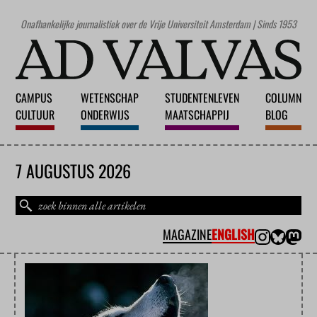
Onafhankelijke journalistiek over de Vrije Universiteit Amsterdam | Sinds 1953
CAMPUS
WETENSCHAP
STUDENTENLEVEN
COLUMN
CULTUUR
ONDERWIJS
MAATSCHAPPIJ
BLOG
7 AUGUSTUS 2026
MAGAZINE
ENGLISH